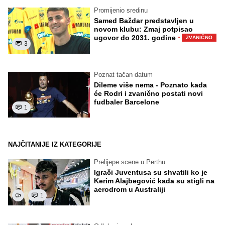
Promijenio sredinu
Samed Baždar predstavljen u
novom klubu: Zmaj potpisao
·
ugovor do 2031. godine
ZVANIČNO
3
Poznat tačan datum
Dileme više nema - Poznato kada
će Rodri i zvanično postati novi
fudbaler Barcelone
1
NAJČITANIJE IZ KATEGORIJE
Prelijepe scene u Perthu
Igrači Juventusa su shvatili ko je
Kerim Alajbegović kada su stigli na
aerodrom u Australiji
1