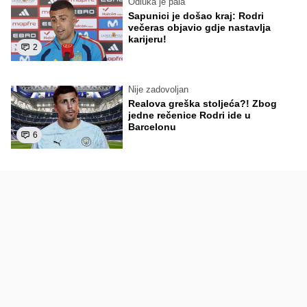
Odluka je pala
Sapunici je došao kraj: Rodri
večeras objavio gdje nastavlja
karijeru!
2
Nije zadovoljan
Realova greška stoljeća?! Zbog
jedne rečenice Rodri ide u
Barcelonu
6