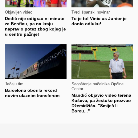
Objavljen video
Tvrdi španski novinar
Dedić nije odigrao ni minute
To je to! Vinicius Junior je
za Benficu, pa na kraju
donio odluku!
napravio potez zbog kojeg je
u centru pažnje!
Jačaju tim
Saopštenje načelnika Općine
Centar
Barcelona oborila rekord
Mandić objavio video terena
novim ulaznim transferom
Koševa, pa žestoko prozvao
Džemidžića: "Smiješ li
Borcu..."