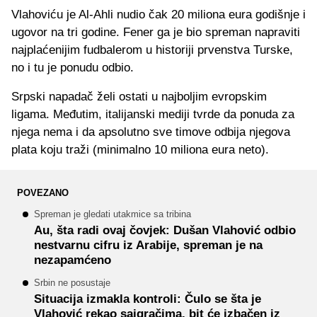
Vlahoviću je Al-Ahli nudio čak 20 miliona eura godišnje i
ugovor na tri godine. Fener ga je bio spreman napraviti
najplaćenijim fudbalerom u historiji prvenstva Turske,
no i tu je ponudu odbio.
Srpski napadač želi ostati u najboljim evropskim
ligama. Međutim, italijanski mediji tvrde da ponuda za
njega nema i da apsolutno sve timove odbija njegova
plata koju traži (minimalno 10 miliona eura neto).
POVEZANO
Spreman je gledati utakmice sa tribina
Au, šta radi ovaj čovjek: Dušan Vlahović odbio
nestvarnu cifru iz Arabije, spreman je na
nezapamćeno
Srbin ne posustaje
Situacija izmakla kontroli: Čulo se šta je
Vlahović rekao saigračima, bit će izbačen iz