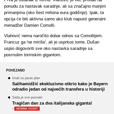
ponudu za nastavak saradnje, ali sa značajno manjim
primanjima (oko šest miliona eura godišnje). Ipak, ta
opcija će biti aktivna samo ako klub napusti generalni
menadžer Damien Comolli.
Vlahović nema naročito dobar odnos sa Comollijem.
Francuz ga 'ne miriše', ali je usprkos tome, Dušan
uspio dogovoriti sve oko nastavka saradnje sa
posrnulim torinskim gigantom.
POVEZANO
Imali su jasan plan
Salihamidžić ekskluzivno otkrio kako je Bayern
odradio jedan od najvećih transfera u historiji
Sada je sve poznato
Tragičan dan za dva italijanska giganta!
·
UDARNA VIJEST