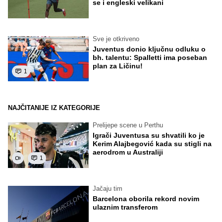
se i engleski velikani
Sve je otkriveno
Juventus donio ključnu odluku o
bh. talentu: Spalletti ima poseban
plan za Ličinu!
1
NAJČITANIJE IZ KATEGORIJE
Prelijepe scene u Perthu
Igrači Juventusa su shvatili ko je
Kerim Alajbegović kada su stigli na
aerodrom u Australiji
1
Jačaju tim
Barcelona oborila rekord novim
ulaznim transferom