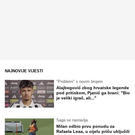
NAJNOVIJE VIJESTI
"Problemi" s novim brojem
Alajbegović zbog hrvatske legende
pod pritiskom, Pjanić ga brani: "Bio
je veliki igrač, ali..."
Saga se nastavlja
Milan odbio prvu ponudu za
Rafaela Leaa, u cijelu priču uključili