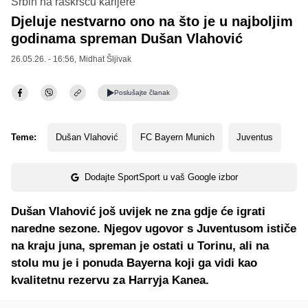
Srbin na raskršću karijere
Djeluje nestvarno ono na što je u najboljim
godinama spreman Dušan Vlahović
26.05.26. - 16:56,
Midhat Šljivak
Poslušajte
članak
Teme:
Dušan Vlahović
FC Bayern Munich
Juventus
Dodajte SportSport u vaš Google izbor
Dušan Vlahović još uvijek ne zna gdje će igrati
naredne sezone. Njegov ugovor s Juventusom ističe
na kraju juna, spreman je ostati u Torinu, ali na
stolu mu je i ponuda Bayerna koji ga vidi kao
kvalitetnu rezervu za Harryja Kanea.