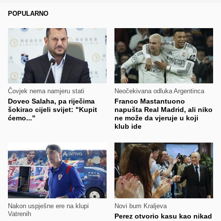
POPULARNO
Čovjek nema namjeru stati
Neočekivana odluka Argentinca
Doveo Salaha, pa riječima
Franco Mastantuono
šokirao cijeli svijet: "Kupit
napušta Real Madrid, ali niko
ćemo..."
ne može da vjeruje u koji
klub ide
Nakon uspješne ere na klupi
Novi bum Kraljeva
Vatrenih
Perez otvorio kasu kao nikad