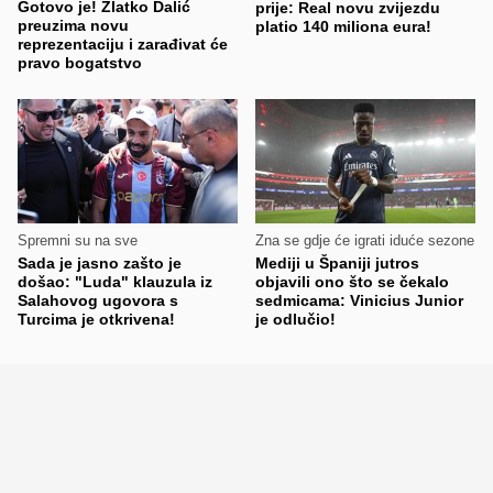
Gotovo je! Zlatko Dalić
prije: Real novu zvijezdu
preuzima novu
platio 140 miliona eura!
reprezentaciju i zarađivat će
pravo bogatstvo
Spremni su na sve
Zna se gdje će igrati iduće sezone
Sada je jasno zašto je
Mediji u Španiji jutros
došao: "Luda" klauzula iz
objavili ono što se čekalo
Salahovog ugovora s
sedmicama: Vinicius Junior
Turcima je otkrivena!
je odlučio!