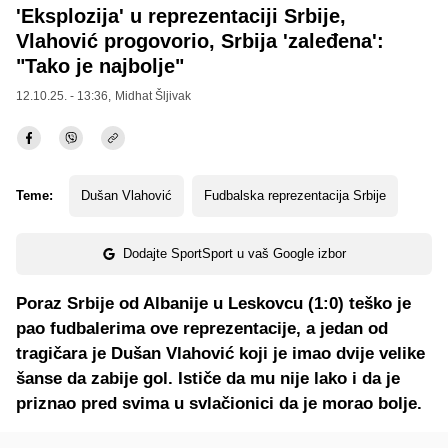
'Eksplozija' u reprezentaciji Srbije,
Vlahović progovorio, Srbija 'zaleđena':
"Tako je najbolje"
12.10.25. - 13:36,
Midhat Šljivak
Teme:
Dušan Vlahović
Fudbalska reprezentacija Srbije
Dodajte SportSport u vaš Google izbor
Poraz Srbije od Albanije u Leskovcu (1:0) teško je
pao fudbalerima ove reprezentacije, a jedan od
tragičara je Dušan Vlahović koji je imao dvije velike
šanse da zabije gol. Ističe da mu nije lako i da je
priznao pred svima u svlačionici da je morao bolje.