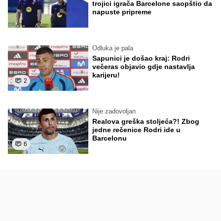
trojici igrača Barcelone saopštio da
napuste pripreme
Odluka je pala
Sapunici je došao kraj: Rodri
večeras objavio gdje nastavlja
karijeru!
2
Nije zadovoljan
Realova greška stoljeća?! Zbog
jedne rečenice Rodri ide u
Barcelonu
6