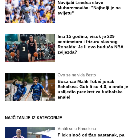
Navijači Leedsa slave
Muharemovića: "Najbolji je na
svijetu"
Ima 15 godina, visok je 229
centimetara i frizuru slavnog
Ronalda: Je li ovo buduća NBA
zvijezda?
Ovo se ne viđa često
Bosanac Malik Tubić junak
Schalkea: Gubili su 4:0, a onda je
uslijedio preokret za fudbalske
anale!
NAJČITANIJE IZ KATEGORIJE
Vratili se u Barcelonu
Flick sinoć održao sastanak, pa