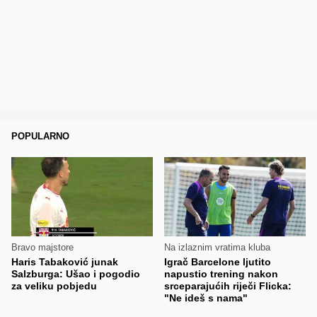
POPULARNO
Bravo majstore
Na izlaznim vratima kluba
Haris Tabaković junak
Igrač Barcelone ljutito
Salzburga: Ušao i pogodio
napustio trening nakon
za veliku pobjedu
srceparajućih riječi Flicka:
"Ne ideš s nama"