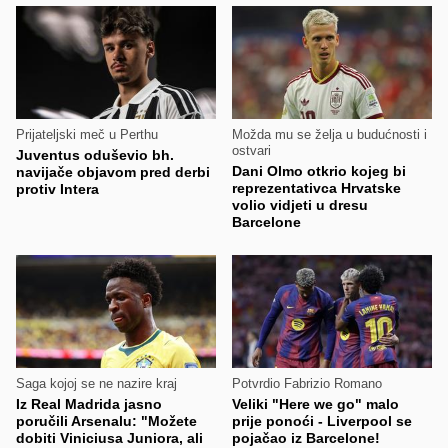
Prijateljski meč u Perthu
Možda mu se želja u budućnosti i
ostvari
Juventus oduševio bh.
Dani Olmo otkrio kojeg bi
navijače objavom pred derbi
reprezentativca Hrvatske
protiv Intera
volio vidjeti u dresu
Barcelone
Saga kojoj se ne nazire kraj
Potvrdio Fabrizio Romano
Iz Real Madrida jasno
Veliki "Here we go" malo
poručili Arsenalu: "Možete
prije ponoći - Liverpool se
dobiti Viniciusa Juniora, ali
pojačao iz Barcelone!