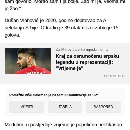
sam govorio. Morao sam i ja bolje. Žao mi je, veoma mi
je žao."
Dušan Vlahović je 2020. godine debitovao za A
selekciju Srbije. Odradio je 39 utakmica i zabio je 15
golova.
Za Mitrovića više mjesta nema
Kraj za osramoćenu srpsku
legendu u reprezentaciji:
"Vrijeme je"
12.10.25. 11:28
Potražite više informacija na temu Kvalifikacije za SP:
VIJESTI
TABELA
RASPORED
Međutim, u posljednje vrijeme je poprilično neefikasan.