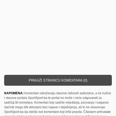
PRIKAŽI STRANICU KOMENTARA (0)
NAPOMENA:
Komentari odražavaju stavove njihovih autora/ica, a ne nužno
i stavove portala SportSport.ba te portal ne može i neće odgovarati za
sadržaj tih kometara. Komentari koji sadrže vrijeđanja, psovanja i vulgaran
riječnik mogu biti uklonjeni bez najave i objašnjenja, ali to ne obavezuje
SportSport.ba da obriše sve komentare koji krše pravila. Čitanjem prihvatate