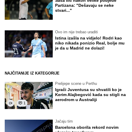
Saša Ilić nakon velike pobjede
Partizana: "Dešavaju se neke
stvari..."
Ovo im nije trebao uraditi
Istina izašla na vidjelo! Rodri kao
niko nikada ponizio Real, bolje mu
je da u Madrid ne dolazi!
NAJČITANIJE IZ KATEGORIJE
Prelijepe scene u Perthu
Igrači Juventusa su shvatili ko je
Kerim Alajbegović kada su stigli na
aerodrom u Australiji
1
Jačaju tim
Barcelona oborila rekord novim