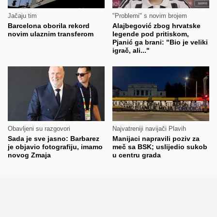
Jačaju tim
"Problemi" s novim brojem
Barcelona oborila rekord
Alajbegović zbog hrvatske
novim ulaznim transferom
legende pod pritiskom,
Pjanić ga brani: "Bio je veliki
igrač, ali..."
Obavljeni su razgovori
Najvatreniji navijači Plavih
Sada je sve jasno: Barbarez
Manijaci napravili poziv za
je objavio fotografiju, imamo
meč sa BSK; uslijedio sukob
novog Zmaja
u centru grada