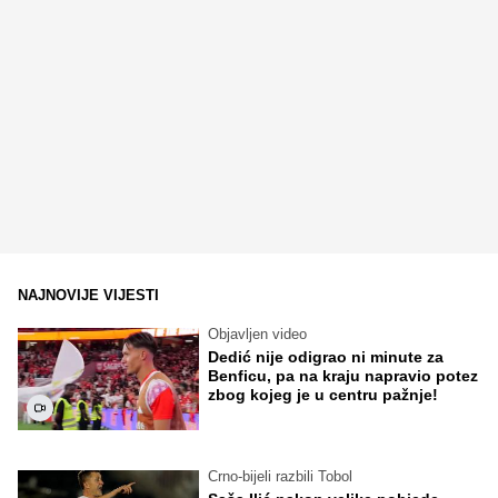
NAJNOVIJE VIJESTI
Objavljen video
Dedić nije odigrao ni minute za
Benficu, pa na kraju napravio potez
zbog kojeg je u centru pažnje!
Crno-bijeli razbili Tobol