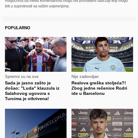
mogućnost da među komentarima mogu biti pronađeni sadržaji koji mogu
biti u suprotnosti sa vašim uvjerenjima.
POPULARNO
Spremni su na sve
Nije zadovoljan
Sada je jasno zašto je
Realova greška stoljeća?!
došao: "Luda" klauzula iz
Zbog jedne rečenice Rodri
Salahovog ugovora s
ide u Barcelonu
Turcima je otkrivena!