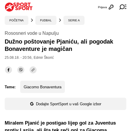
Prijava
Otvori profi
Ot
POČETNA
FUDBAL
SERIE A
Rososneri vode u Napulju
Dužno poštovanje Pjaniću, ali pogodak
Bonaventure je magičan
25.08.18. - 20:56,
Edmir Škorić
Teme:
Giacomo Bonaventura
Dodajte SportSport u vaš Google izbor
Miralem Pjanić je postigao lijep gol za Juventus
protiv Lazija, ali šta tek reći gol za Giacoma