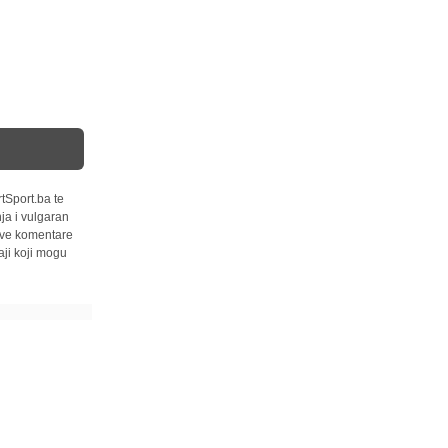
tSport.ba te
ja i vulgaran
 sve komentare
ji koji mogu