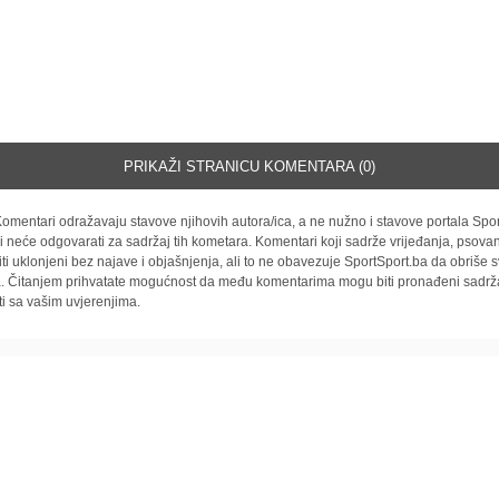
PRIKAŽI STRANICU KOMENTARA (0)
omentari odražavaju stavove njihovih autora/ica, a ne nužno i stavove portala Spor
i neće odgovarati za sadržaj tih kometara. Komentari koji sadrže vrijeđanja, psovan
iti uklonjeni bez najave i objašnjenja, ali to ne obavezuje SportSport.ba da obriše
la. Čitanjem prihvatate mogućnost da među komentarima mogu biti pronađeni sadrža
ti sa vašim uvjerenjima.