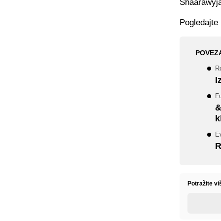
Shaarawyja
Pogledajte 
POVEZ
Ro
I
Fu
&
k
Ev
R
Potražite v