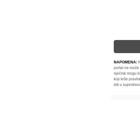
NAPOMENA:
K
portal ne može 
riječnik mogu b
koji krše pravi
biti u suprotnos