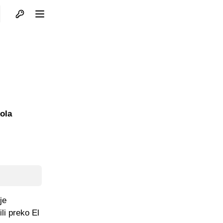
Otvori profil
Otvori meni
ola
je
li preko El