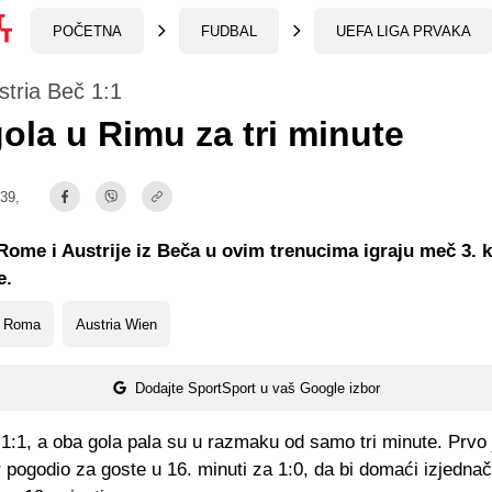
POČETNA
FUDBAL
UEFA LIGA PRVAKA
tria Beč 1:1
ola u Rimu za tri minute
:39,
Rome i Austrije iz Beča u ovim trenucima igraju meč 3. k
e.
 Roma
Austria Wien
Dodajte SportSport u vaš Google izbor
 1:1, a oba gola pala su u razmaku od samo tri minute. Prvo 
pogodio za goste u 16. minuti za 1:0, da bi domaći izjednači