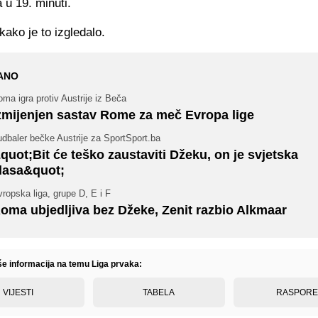
 u 19. minuti.
kako je to izgledalo.
ANO
ma igra protiv Austrije iz Beča
zmijenjen sastav Rome za meč Evropa lige
dbaler bečke Austrije za SportSport.ba
quot;Bit će teško zaustaviti Džeku, on je svjetska
lasa&quot;
ropska liga, grupe D, E i F
oma ubjedljiva bez Džeke, Zenit razbio Alkmaar
iše informacija na temu Liga prvaka:
VIJESTI
TABELA
RASPOR