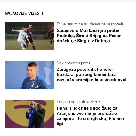
NAJNOVIJE VIJESTI
Dvije utakmice su danas na rasporedu
Sarajevo u Mostaru igra protiv
Radnika, Široki Brijeg na Pecari
dočekuje Slogu iz Doboja
Nevjerovatan potez
Zaragoza potvrdila transfer
Baždara, pa zbog komentara
navijača promijenila tekst objave!
Favoriti su za dovođenje
Hansi Flick nije dugo žalio za
Araujom, već mu je pronašao
zamjenu i to u engleskoj Premier
ligi