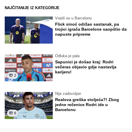
NAJČITANIJE IZ KATEGORIJE
Vratili se u Barcelonu
Flick sinoć održao sastanak, pa
trojici igrača Barcelone saopštio da
napuste pripreme
Odluka je pala
Sapunici je došao kraj: Rodri
večeras objavio gdje nastavlja
karijeru!
2
Nije zadovoljan
Realova greška stoljeća?! Zbog
jedne rečenice Rodri ide u
Barcelonu
6