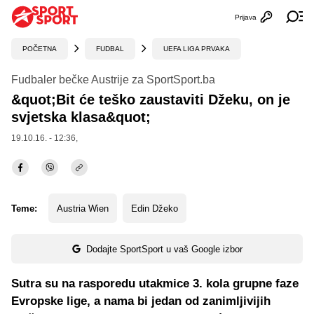
Prijava
Otvori profi
Ot
POČETNA
FUDBAL
UEFA LIGA PRVAKA
Fudbaler bečke Austrije za SportSport.ba
&quot;Bit će teško zaustaviti Džeku, on je
svjetska klasa&quot;
19.10.16. - 12:36,
Teme:
Austria Wien
Edin Džeko
Dodajte SportSport u vaš Google izbor
Sutra su na rasporedu utakmice 3. kola grupne faze
Evropske lige, a nama bi jedan od zanimljivijih