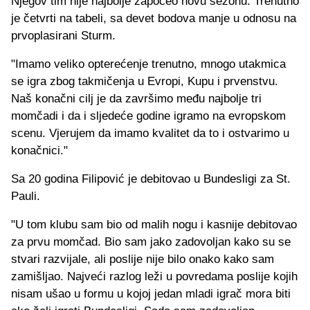
Njegov tim nije najbolje započeo novu sezonu. Trenutno
je četvrti na tabeli, sa devet bodova manje u odnosu na
prvoplasirani Sturm.
"Imamo veliko opterećenje trenutno, mnogo utakmica
se igra zbog takmičenja u Evropi, Kupu i prvenstvu.
Naš konačni cilj je da završimo među najbolje tri
momčadi i da i sljedeće godine igramo na evropskom
scenu. Vjerujem da imamo kvalitet da to i ostvarimo u
konačnici."
Sa 20 godina Filipović je debitovao u Bundesligi za St.
Pauli.
"U tom klubu sam bio od malih nogu i kasnije debitovao
za prvu momčad. Bio sam jako zadovoljan kako su se
stvari razvijale, ali poslije nije bilo onako kako sam
zamišljao. Najveći razlog leži u povredama poslije kojih
nisam ušao u formu u kojoj jedan mladi igrač mora biti