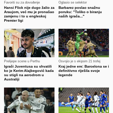
Favoriti su za dovođenje
Oglasio se selektor
Hansi Flick nije dugo žalio za
Barbarez poslao snažnu
Araujom, već mu je pronašao
poruku: "Toliko o biranju
zamjenu i to u engleskoj
naših igrača..."
Premier ligi
Prelijepe scene u Perthu
Osvojio je s ekipom 21 trofej
Igrači Juventusa su shvatili
Kraj jedne ere: Barcelona se i
ko je Kerim Alajbegović kada
definitivno riješila svoje
su stigli na aerodrom u
legende
Australiji