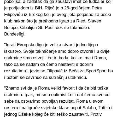
poboljša, a zadatak da ga zaustavi imat će fudbaler koji
je porijeklom iz BiH. Riječ je o 26-godišnjem Petru
Filipoviću iz Brčkog koji je ovog ljeta potpisao za bečki
klub nakon što je prethodno igrao za Ried, Slaven
Belupo, Cibaliju i St. Pauli dok se takmičio u
Bundesligi.
"Igrati Evropsku ligu je velika stvar i jedno lijepo
iskustvo. Svoje takmičenje smo dobro otvorili i u dvije
utakmice smo osvojili četiri boda, koliko ima i Roma,
tako da se nadam da ćemo nastaviti s dobrim
rezultatima", javio se Filipović iz Beča za SportSport.ba
i potom se osvrnuo na sutrašnju utakmicu.
"Znamo svi da je Roma veliki favorit i da će biti teška
utakmica. Ipak, mi smo optimistični i dat ćemo sve od
sebe da ostvarimo povoljan rezultat. Roma u svom
rosteru ima igrače svjetske klase poput Salaha, Tottija i
jednog Džeke kojeg će biti teško zaustaviti. Protiv