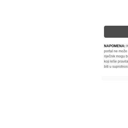
NAPOMENA:
K
portal ne može 
riječnik mogu b
koji krše pravi
biti u suprotnos