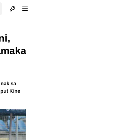
Otvori profil
Otvori meni
ni,
Jamaka
anak sa
put Kine