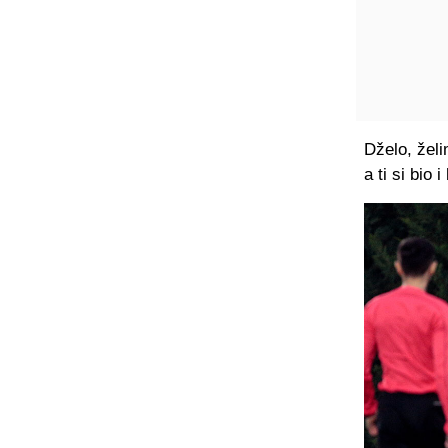
Dželo, želi
a ti si bio 