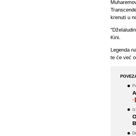
Muharemović
Transcende
krenuti u n
"Dželaludin
Kini.
Legenda naš
te će već 
POVEZ
Po
A
·
Iz
O
B
Dr