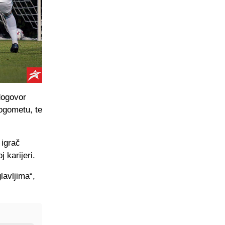
dogovor
ogometu, te
 igrač
 karijeri.
lavljima“,