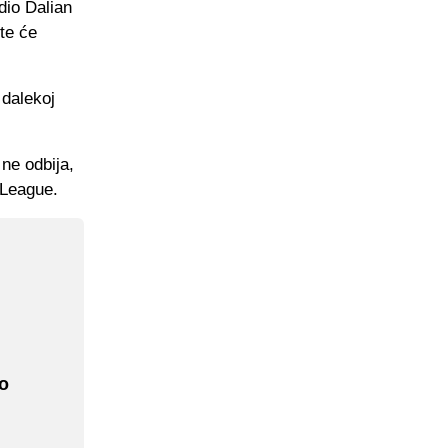
dio Dalian
te će
 dalekoj
 ne odbija,
 League.
o