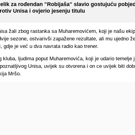
elik za rođendan "Robijaša" slavio gostujuću pobje
rotiv Unisa i ovjerio jesenju titulu
nisa žali zbog rastanka sa Muharemovićem, koji je našu eki
vije sezone, ostvarivši zapažene rezultate, ali mu ujedno žel
i, gdje je već u dva navrata radio kao trener.
 kluba, ljudima poput Muharemovića, koji je udario temelje 
poznatljivog Unisa, uvijek su otvorena i on ce uvijek biti do
kija Mršo.