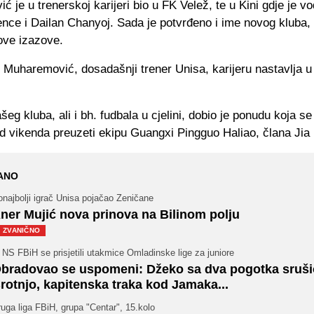
 je u trenerskoj karijeri bio u FK Velež, te u Kini gdje je vo
nce i Dailan Chanyoj. Sada je potvrđeno i ime novog kluba, 
ove izazove.
 Muharemović, dosadašnji trener Unisa, karijeru nastavlja u
eg kluba, ali i bh. fudbala u cjelini, dobio je ponudu koja se
od vikenda preuzeti ekipu Guangxi Pingguo Haliao, člana Jia
ANO
najbolji igrač Unisa pojačao Zeničane
ner Mujić nova prinova na Bilinom polju
ZVANIČNO
 NS FBiH se prisjetili utakmice Omladinske lige za juniore
bradovao se uspomeni: Džeko sa dva pogotka sruši
rotnjo, kapitenska traka kod Jamaka...
uga liga FBiH, grupa "Centar", 15.kolo