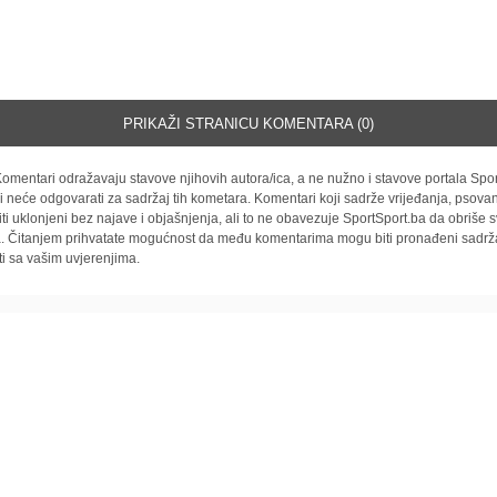
PRIKAŽI STRANICU KOMENTARA (0)
omentari odražavaju stavove njihovih autora/ica, a ne nužno i stavove portala Spor
i neće odgovarati za sadržaj tih kometara. Komentari koji sadrže vrijeđanja, psovan
iti uklonjeni bez najave i objašnjenja, ali to ne obavezuje SportSport.ba da obriše
la. Čitanjem prihvatate mogućnost da među komentarima mogu biti pronađeni sadrža
ti sa vašim uvjerenjima.