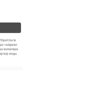
tSport.ba te
ja i vulgaran
 sve komentare
ji koji mogu