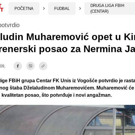
DRUGA LIGA FBIH
POČETNA
FUDBAL
(CENTAR)
potvrdio
ludin Muharemović opet u Ki
trenerski posao za Nermina 
:09,
lige FBiH grupa Centar FK Unis iz Vogošće potvrdio je rast
čnog štaba Dželaludinom Muharemovićem. Muharemović će 
o kvalitetan posao, što potvrđuje i novi angažman.