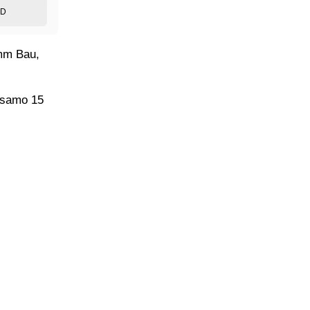
ED
imm Bau,
a samo 15