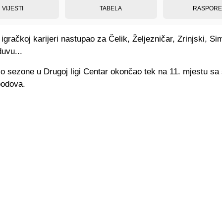
VIJESTI
TABELA
RASPOR
igračkoj karijeri nastupao za Čelik, Željezničar, Zrinjski, S
uvu...
io sezone u Drugoj ligi Centar okončao tek na 11. mjestu s
bodova.