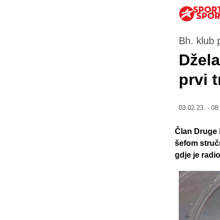
Bh. klub 
Džela
prvi 
03.02.23. - 08
Član Druge 
šefom stru
gdje je radi