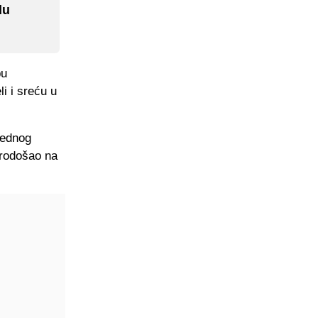
du
pu
i i sreću u
jednog
brodošao na