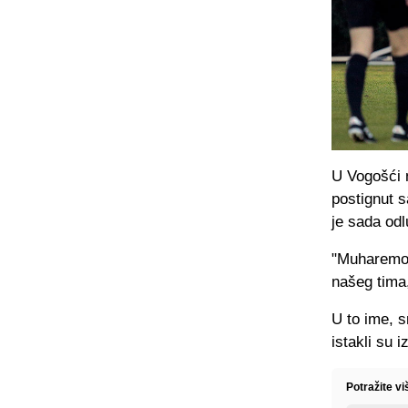
U Vogošći n
postignut 
je sada odl
"Muharemov
našeg tima, 
U to ime, s
istakli su i
Potražite vi