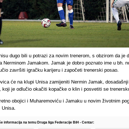
isu dugo bili u potrazi za novim trenerom, s obzirom da je 
sa Nerminom Jamakom. Jamak je dobro poznato ime u bh. n
učio završiti igračku karijeru i započeti trenerski posao.
ica će na klupi Unisa zamijeniti Nermin Jamak, dosadašnji
koji je odlučio okačiti kopačke o klin i posvetiti se trenerskoj
retno obojici i Muharemoviću i Jamaku u novim životnim pog
z Unisa.
še informacija na temu Druga liga Federacije BiH - Centar: