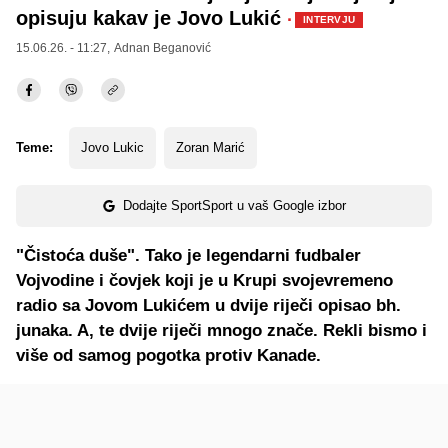
opisuju kakav je Jovo Lukić
·
INTERVJU
15.06.26. - 11:27,
Adnan Beganović
Teme:
Jovo Lukic
Zoran Marić
Dodajte SportSport u vaš Google izbor
"Čistoća duše". Tako je legendarni fudbaler
Vojvodine i čovjek koji je u Krupi svojevremeno
radio sa Jovom Lukićem u dvije riječi opisao bh.
junaka. A, te dvije riječi mnogo znače. Rekli bismo i
više od samog pogotka protiv Kanade.