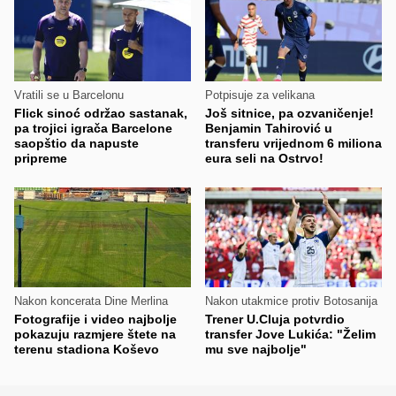
Vratili se u Barcelonu
Potpisuje za velikana
Flick sinoć održao sastanak,
Još sitnice, pa ozvaničenje!
pa trojici igrača Barcelone
Benjamin Tahirović u
saopštio da napuste
transferu vrijednom 6 miliona
pripreme
eura seli na Ostrvo!
Nakon koncerata Dine Merlina
Nakon utakmice protiv Botosanija
Fotografije i video najbolje
Trener U.Cluja potvrdio
pokazuju razmjere štete na
transfer Jove Lukića: "Želim
terenu stadiona Koševo
mu sve najbolje"