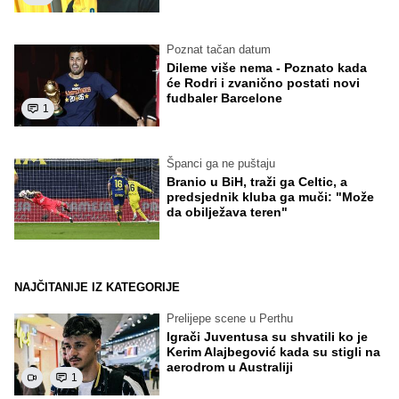
Poznat tačan datum
Dileme više nema - Poznato kada
će Rodri i zvanično postati novi
fudbaler Barcelone
1
Španci ga ne puštaju
Branio u BiH, traži ga Celtic, a
predsjednik kluba ga muči: "Može
da obilježava teren"
NAJČITANIJE IZ KATEGORIJE
Prelijepe scene u Perthu
Igrači Juventusa su shvatili ko je
Kerim Alajbegović kada su stigli na
aerodrom u Australiji
1