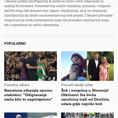
i stavove portala SportSport.ba te portal ne može i neće odgovarati za
sadržaj tih kometara. Komentari koji sadrže vrijeđanja, psovanja i vulgaran
riječnik mogu biti uklonjeni bez najave i objašnjenja, ali to ne obavezuje
SportSport.ba da obriše sve komentare koji krše pravila. Čitanjem prihvatate
mogućnost da među komentarima mogu biti pronađeni sadržaji koji mogu
biti u suprotnosti sa vašim uvjerenjima.
POPULARNO
Pametna odluka
Procurili detalji tužbe
Barcelona otkazala spornu
Šok i nevjerica u Sloveniji!
utakmicu: "Odigravanje
Otkriveno šta bivša
meča bilo bi neprimjereno"
zaručnica traži od Dončića,
udara gdje najviše boli