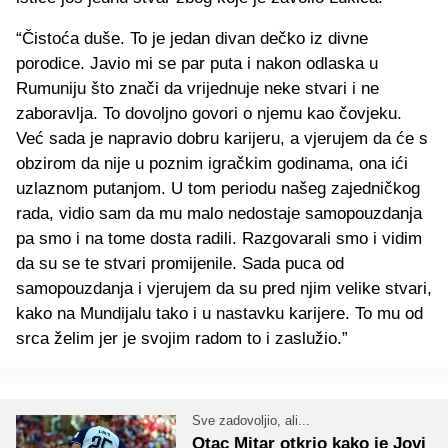
“Čistoća duše. To je jedan divan dečko iz divne
porodice. Javio mi se par puta i nakon odlaska u
Rumuniju što znači da vrijednuje neke stvari i ne
zaboravlja. To dovoljno govori o njemu kao čovjeku.
Već sada je napravio dobru karijeru, a vjerujem da će s
obzirom da nije u poznim igračkim godinama, ona ići
uzlaznom putanjom. U tom periodu našeg zajedničkog
rada, vidio sam da mu malo nedostaje samopouzdanja
pa smo i na tome dosta radili. Razgovarali smo i vidim
da su se te stvari promijenile. Sada puca od
samopouzdanja i vjerujem da su pred njim velike stvari,
kako na Mundijalu tako i u nastavku karijere. To mu od
srca želim jer je svojim radom to i zaslužio.”
Sve zadovoljio, ali...
Otac Mitar otkrio kako je Jovi