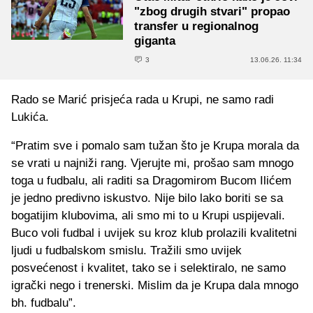
"zbog drugih stvari" propao
transfer u regionalnog
giganta
3
13.06.26. 11:34
Rado se Marić prisjeća rada u Krupi, ne samo radi
Lukića.
“Pratim sve i pomalo sam tužan što je Krupa morala da
se vrati u najniži rang. Vjerujte mi, prošao sam mnogo
toga u fudbalu, ali raditi sa Dragomirom Bucom Ilićem
je jedno predivno iskustvo. Nije bilo lako boriti se sa
bogatijim klubovima, ali smo mi to u Krupi uspijevali.
Buco voli fudbal i uvijek su kroz klub prolazili kvalitetni
ljudi u fudbalskom smislu. Tražili smo uvijek
posvećenost i kvalitet, tako se i selektiralo, ne samo
igrački nego i trenerski. Mislim da je Krupa dala mnogo
bh. fudbalu”.