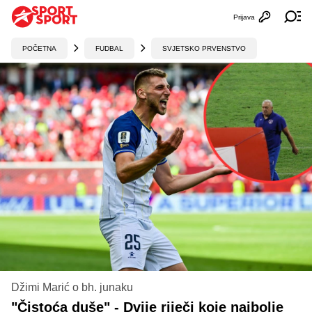
Prijava
Otvori profi
Ot
POČETNA
FUDBAL
SVJETSKO PRVENSTVO
Džimi Marić o bh. junaku
"Čistoća duše" - Dvije riječi koje najbolje