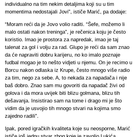
individualno na tim nekim detaljima koji su u tim
momentima nedostajali Jovi”, ističe Marić, pa dodaje:
“Moram reći da je Jovo volio raditi. “Šefe, možemo li
malo ostati nakon treninga”, je rečenica koju je često
koristio. Imao je prostora za napredak, imao je taj
talenat za gol i volju za rad. Glupo je reći da sam znao
da će napraviti dobru karijeru, no ko imalo poznaje
fudbal mogao je to nešto vidjeti u njemu. On je recimo u
Borcu nakon odlaska iz Krupe, često mnogo više radio
za tim, nego za sebe. A, to nekada za napadača i nije
baš dobro. Znao sam mu govoriti da napadač živi od
golova i da mora uvijek biti blizu golmana, blizu tih
dešavanja. Insistirao sam na tome i drago mi je što
vidim da je usvojio tih mnogo stvari na kojima smo
zajedno radili”.
Ipak, pored igračkih kvaliteta koje su neosporne, Marić
ističe još jednu stvar zbog koje je zavolio Lukića.