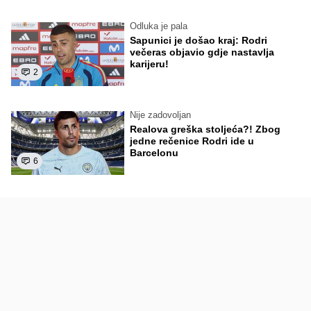
Odluka je pala
Sapunici je došao kraj: Rodri
večeras objavio gdje nastavlja
karijeru!
2
Nije zadovoljan
Realova greška stoljeća?! Zbog
jedne rečenice Rodri ide u
Barcelonu
6