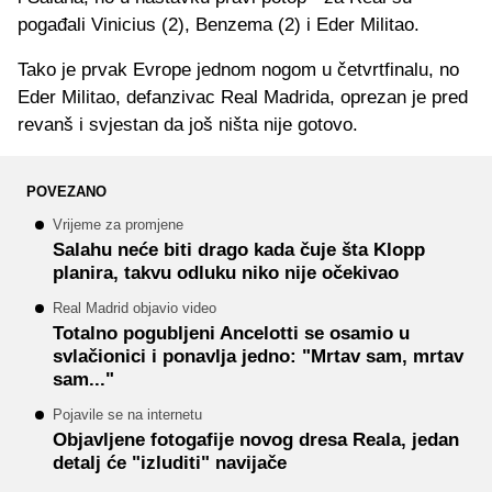
pogađali Vinicius (2), Benzema (2) i Eder Militao.
Tako je prvak Evrope jednom nogom u četvrtfinalu, no
Eder Militao, defanzivac Real Madrida, oprezan je pred
revanš i svjestan da još ništa nije gotovo.
POVEZANO
Vrijeme za promjene
Salahu neće biti drago kada čuje šta Klopp
planira, takvu odluku niko nije očekivao
Real Madrid objavio video
Totalno pogubljeni Ancelotti se osamio u
svlačionici i ponavlja jedno: "Mrtav sam, mrtav
sam..."
Pojavile se na internetu
Objavljene fotogafije novog dresa Reala, jedan
detalj će "izluditi" navijače