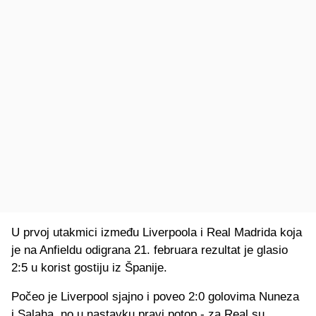
U prvoj utakmici između Liverpoola i Real Madrida koja
je na Anfieldu odigrana 21. februara rezultat je glasio
2:5 u korist gostiju iz Španije.
Počeo je Liverpool sjajno i poveo 2:0 golovima Nuneza
i Salaha, no u nastavku pravi potop - za Real su