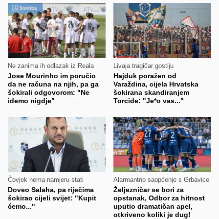
Ne zanima ih odlazak iz Reala
Livaja tragičar gostiju
Jose Mourinho im poručio
Hajduk poražen od
da ne računa na njih, pa ga
Varaždina, cijela Hrvatska
šokirali odgovorom: "Ne
šokirana skandiranjem
idemo nigdje"
Torcide: "Je*o vas..."
Čovjek nema namjeru stati
Alarmantno saopćenje s Grbavice
Doveo Salaha, pa riječima
Željezničar se bori za
šokirao cijeli svijet: "Kupit
opstanak, Odbor za hitnost
ćemo..."
uputio dramatičan apel,
otkriveno koliki je dug!