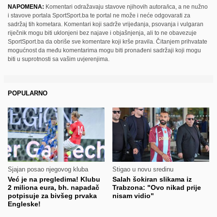
NAPOMENA:
Komentari odražavaju stavove njihovih autora/ica, a ne nužno
i stavove portala SportSport.ba te portal ne može i neće odgovarati za
sadržaj tih kometara. Komentari koji sadrže vrijeđanja, psovanja i vulgaran
riječnik mogu biti uklonjeni bez najave i objašnjenja, ali to ne obavezuje
SportSport.ba da obriše sve komentare koji krše pravila. Čitanjem prihvatate
mogućnost da među komentarima mogu biti pronađeni sadržaji koji mogu
biti u suprotnosti sa vašim uvjerenjima.
POPULARNO
Sjajan posao njegovog kluba
Stigao u novu sredinu
Već je na pregledima! Klubu
Salah šokiran slikama iz
2 miliona eura, bh. napadač
Trabzona: "Ovo nikad prije
potpisuje za bivšeg prvaka
nisam vidio"
Engleske!