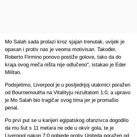
Mo Salah sada prolazi kroz sjajan trenutak, uvijek je
opasan i protiv nas je veoma motivisan. Također,
Roberto Firmino ponovo postiže golove, tako da do
kraja ovog meča ništa nije odlučeno", istakao je Eder
Militao.
Podsjetimo, Liverpool je u posljednjoj utakmici poražen
od Bournemoutha na Vitalityju rezultatom 1:0, a upravo
je Mo Salah bio tragičar svog tima jer je promašio
penal.
Po prvi put se u karijeri egipatskog ofanzivca dogodilo
da mu šut s 11 metara ne ode u okvir gola, te je
Liverpool nakon 7:0 pobjede protiv Uniteda poražen od