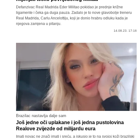
Defanzivac Real Madrida Eder Militao pokidao je prednje križne
ligamente i čeka ga duga pauza. Zadalo je to nove glavobolje treneru
Real Madrida, Carlu Ancelottiju, koji je donio hrabru odluku kada je
njegova zamjena u pitanju.
14.08.23. 17:16
Brazilac nastavlja dalje sam
Još jedne oči uplakane i još jedna pustolovina
Realove zvijezde od milijardu eura
Imati novac ne znači imati i sreću, a iskusio je to na svojoj koži brazilski