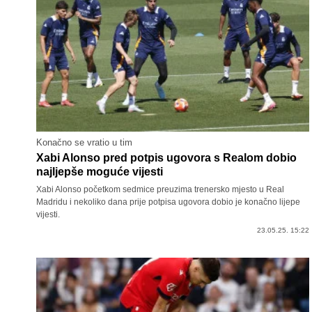
Konačno se vratio u tim
Xabi Alonso pred potpis ugovora s Realom dobio
najljepše moguće vijesti
Xabi Alonso početkom sedmice preuzima trenersko mjesto u Real
Madridu i nekoliko dana prije potpisa ugovora dobio je konačno lijepe
vijesti.
23.05.25. 15:22