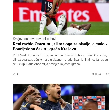
Kraljevi su nevjerovatni pehovi
Real razbio Osasunu, ali razloga za slavlje je malo -
Povrijeđena čak tri igrača Kraljeva
Real Madrid je upisao nova tri boda u Primeri razbivši danas Osasunu,
ali razloga za sreću je malo u glavnom gradu Španije. Naime, danas su
se u ekipi Carla Ancelottija povrijedila još tri igrača.
4
09.11.24. 15:57