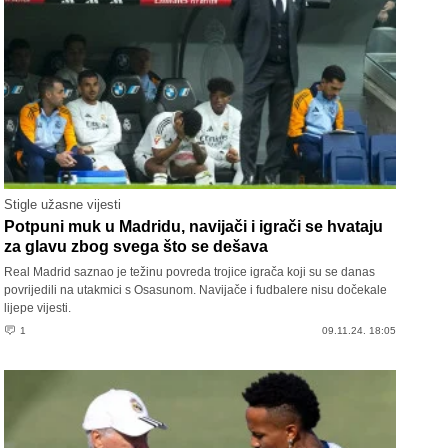
Stigle užasne vijesti
Potpuni muk u Madridu, navijači i igrači se hvataju
za glavu zbog svega što se dešava
Real Madrid saznao je težinu povreda trojice igrača koji su se danas
povrijedili na utakmici s Osasunom. Navijače i fudbalere nisu dočekale
lijepe vijesti.
1
09.11.24. 18:05