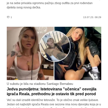
je na sebe privukla ogromnu pažnju zbog outfita za prvi rođendan
djeteta svog novog dečka.
1
13.07.23. 08:29
U subotu je bila na stadionu Santiago Bernabeu
Jedva punoljetna: Istetovirana "učenica" osvojila
igrača Reala, prethodnu je ostavio tik pred porod
Već su dali izraditi identične tetovaže. To je obično znak velike ljubave.
Jedan od najboljih igrača Reala ove sezone ima novu djevojku koja je u