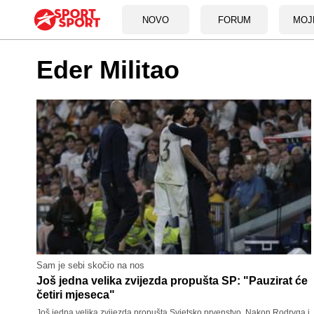
NOVO
FORUM
MOJ
Eder Militao
Sam je sebi skočio na nos
Još jedna velika zvijezda propušta SP: "Pauzirat će
četiri mjeseca"
Još jedna velika zvijezda propušta Svjetsko prvenstvo. Nakon Rodryga i