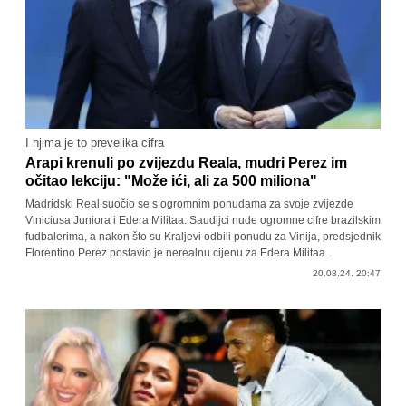
I njima je to prevelika cifra
Arapi krenuli po zvijezdu Reala, mudri Perez im
očitao lekciju: "Može ići, ali za 500 miliona"
Madridski Real suočio se s ogromnim ponudama za svoje zvijezde
Viniciusa Juniora i Edera Militaa. Saudijci nude ogromne cifre brazilskim
fudbalerima, a nakon što su Kraljevi odbili ponudu za Vinija, predsjednik
Florentino Perez postavio je nerealnu cijenu za Edera Militaa.
20.08.24. 20:47