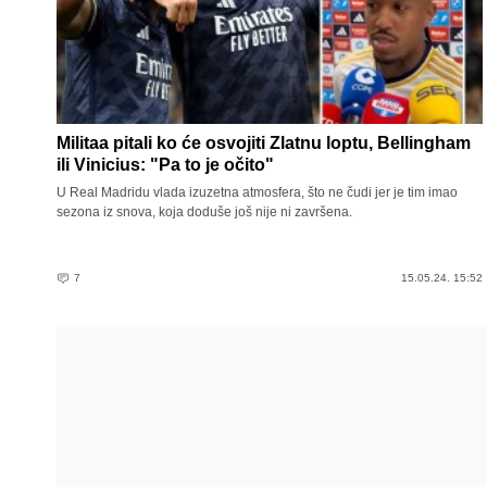
Militaa pitali ko će osvojiti Zlatnu loptu, Bellingham
ili Vinicius: "Pa to je očito"
U Real Madridu vlada izuzetna atmosfera, što ne čudi jer je tim imao
sezona iz snova, koja doduše još nije ni završena.
7
15.05.24. 15:52