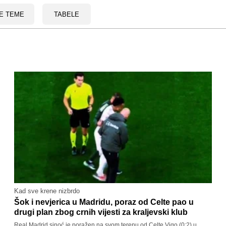
E TEME
TABELE
Kad sve krene nizbrdo
Šok i nevjerica u Madridu, poraz od Celte pao u
drugi plan zbog crnih vijesti za kraljevski klub
Real Madrid sinoć je poražen na svom terenu od Celte Vigo (0:2) u