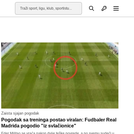
Otvori profil
Pretraga
Otvori
Zaista sjajan pogodak
Pogodak sa treninga postao viralan: Fudbaler Real
Madrida pogodio "iz svlačionice"
Eder Militao se vraća nakon dvije teške povrede, a po svemu sudeći u