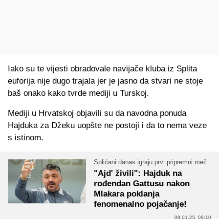
Iako su te vijesti obradovale navijače kluba iz Splita
euforija nije dugo trajala jer je jasno da stvari ne stoje
baš onako kako tvrde mediji u Turskoj.
Mediji u Hrvatskoj objavili su da navodna ponuda
Hajduka za Džeku uopšte ne postoji i da to nema veze
s istinom.
Splićani danas igraju prvi pripremni meč
"Ajd' živili": Hajduk na
rođendan Gattusu nakon
Mlakara poklanja
fenomenalno pojačanje!
09.01.25. 09:10