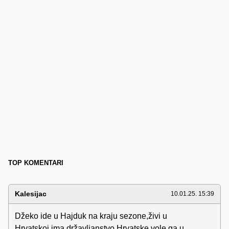
TOP KOMENTARI
Kalesijac
10.01.25. 15:39
Džeko ide u Hajduk na kraju sezone,živi u
Hrvatskoj,ima državljanstvo Hrvatske,vole ga u