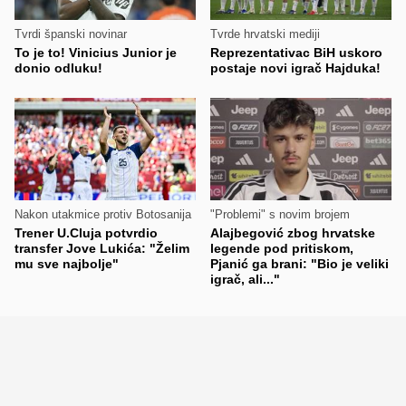
Tvrdi španski novinar
Tvrde hrvatski mediji
To je to! Vinicius Junior je
Reprezentativac BiH uskoro
donio odluku!
postaje novi igrač Hajduka!
Nakon utakmice protiv Botosanija
"Problemi" s novim brojem
Trener U.Cluja potvrdio
Alajbegović zbog hrvatske
transfer Jove Lukića: "Želim
legende pod pritiskom,
mu sve najbolje"
Pjanić ga brani: "Bio je veliki
igrač, ali..."