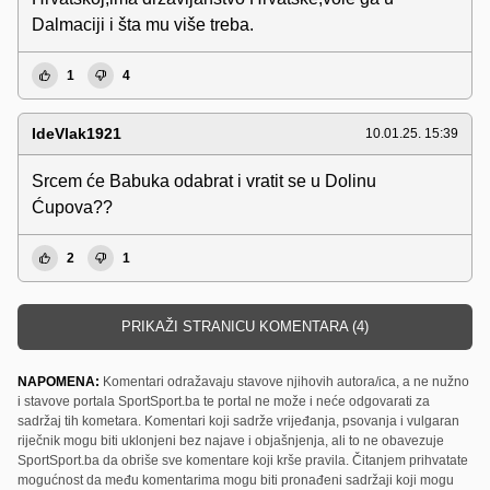
Dalmaciji i šta mu više treba.
1
4
IdeVlak1921
10.01.25. 15:39
Srcem će Babuka odabrat i vratit se u Dolinu
Ćupova??
2
1
PRIKAŽI STRANICU KOMENTARA (4)
NAPOMENA:
Komentari odražavaju stavove njihovih autora/ica, a ne nužno
i stavove portala SportSport.ba te portal ne može i neće odgovarati za
sadržaj tih kometara. Komentari koji sadrže vrijeđanja, psovanja i vulgaran
riječnik mogu biti uklonjeni bez najave i objašnjenja, ali to ne obavezuje
SportSport.ba da obriše sve komentare koji krše pravila. Čitanjem prihvatate
mogućnost da među komentarima mogu biti pronađeni sadržaji koji mogu