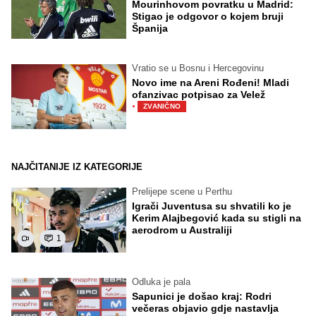
Mourinhovom povratku u Madrid:
Stigao je odgovor o kojem bruji
Španija
Vratio se u Bosnu i Hercegovinu
Novo ime na Areni Rođeni! Mladi
ofanzivac potpisao za Velež
·
ZVANIČNO
NAJČITANIJE IZ KATEGORIJE
Prelijepe scene u Perthu
Igrači Juventusa su shvatili ko je
Kerim Alajbegović kada su stigli na
aerodrom u Australiji
1
Odluka je pala
Sapunici je došao kraj: Rodri
večeras objavio gdje nastavlja