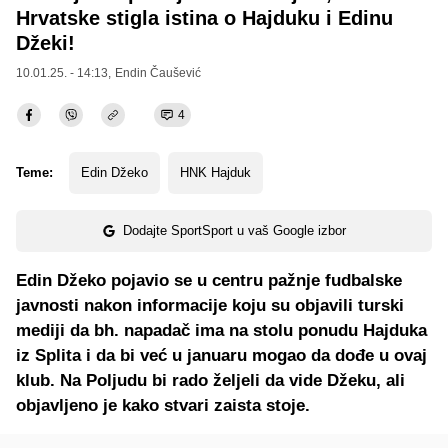
Hrvatske stigla istina o Hajduku i Edinu
Džeki!
10.01.25. - 14:13,
Endin Čaušević
4
Teme:
Edin Džeko
HNK Hajduk
Dodajte SportSport u vaš Google izbor
Edin Džeko pojavio se u centru pažnje fudbalske
javnosti nakon informacije koju su objavili turski
mediji da bh. napadač ima na stolu ponudu Hajduka
iz Splita i da bi već u januaru mogao da dođe u ovaj
klub. Na Poljudu bi rado željeli da vide Džeku, ali
objavljeno je kako stvari zaista stoje.