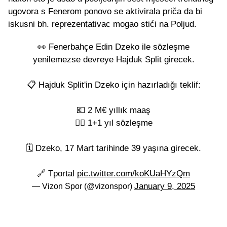
ugovora s Fenerom ponovo se aktivirala priča da bi
iskusni bh. reprezentativac mogao stići na Poljud.
👀 Fenerbahçe Edin Dzeko ile sözleşme
yenilemezse devreye Hajduk Split girecek.
📋 Hajduk Split'in Dzeko için hazırladığı teklif:
💶 2 M€ yıllık maaş
✍🏻 1+1 yıl sözleşme
🗓 Dzeko, 17 Mart tarihinde 39 yaşına girecek.
🔗 Tportal
pic.twitter.com/koKUaHYzQm
January 9, 2025
— Vizon Spor (@vizonspor)