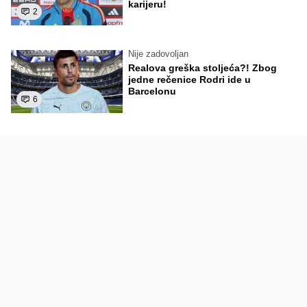
karijeru!
2
Nije zadovoljan
Realova greška stoljeća?! Zbog
jedne rečenice Rodri ide u
Barcelonu
6