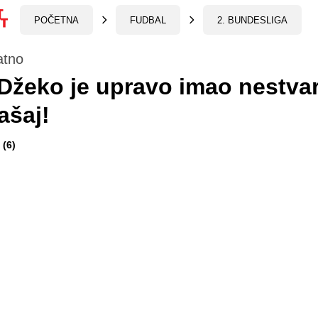
POČETNA
FUDBAL
2. BUNDESLIGA
atno
Džeko je upravo imao nestva
ašaj!
(6)