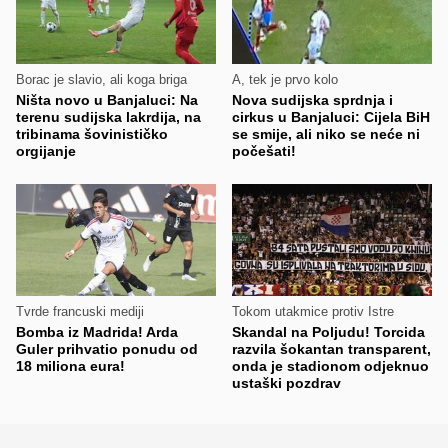
Borac je slavio, ali koga briga
A, tek je prvo kolo
Ništa novo u Banjaluci: Na
Nova sudijska sprdnja i
terenu sudijska lakrdija, na
cirkus u Banjaluci: Cijela BiH
tribinama šovinističko
se smije, ali niko se neće ni
orgijanje
počešati!
Tvrde francuski mediji
Tokom utakmice protiv Istre
Bomba iz Madrida! Arda
Skandal na Poljudu! Torcida
Guler prihvatio ponudu od
razvila šokantan transparent,
18 miliona eura!
onda je stadionom odjeknuo
ustaški pozdrav