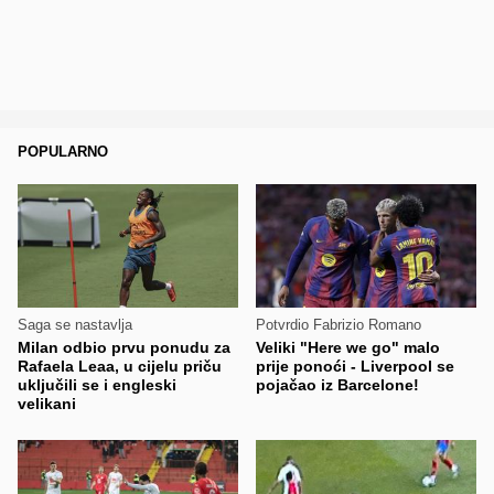
POPULARNO
Saga se nastavlja
Potvrdio Fabrizio Romano
Milan odbio prvu ponudu za
Veliki "Here we go" malo
Rafaela Leaa, u cijelu priču
prije ponoći - Liverpool se
uključili se i engleski
pojačao iz Barcelone!
velikani