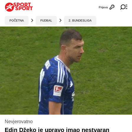
Prijava
Otvori profi
Ot
POČETNA
FUDBAL
2. BUNDESLIGA
Nevjerovatno
Edin Džeko je upravo imao nestvaran