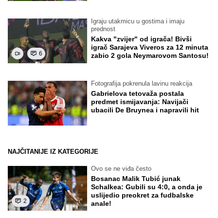
Igraju utakmicu u gostima i imaju
prednost
Kakva "zvijer" od igrača! Bivši
igrač Sarajeva Viveros za 12 minuta
6
zabio 2 gola Neymarovom Santosu!
Fotografija pokrenula lavinu reakcija
Gabrielova tetovaža postala
predmet ismijavanja: Navijači
ubacili De Bruynea i napravili hit
NAJČITANIJE IZ KATEGORIJE
Ovo se ne viđa često
Bosanac Malik Tubić junak
Schalkea: Gubili su 4:0, a onda je
uslijedio preokret za fudbalske
2
anale!