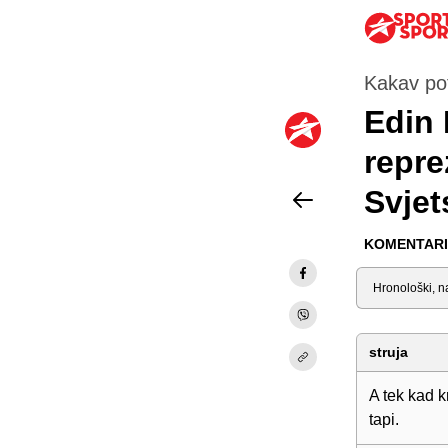
Kakav po
Edin 
repre
Svjet
KOMENTARI 
Sortiraj
struja
A tek kad k
tapi.