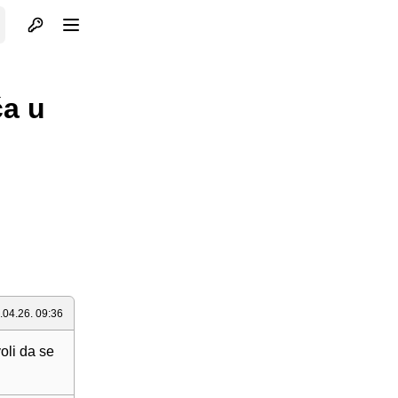
Otvori profil
Otvori meni
ča u
.04.26. 09:36
oli da se