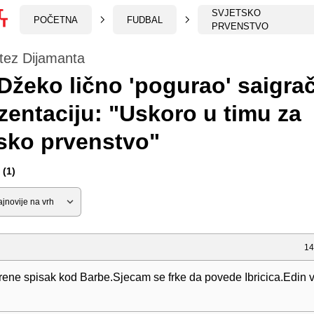
SVJETSKO
POČETNA
FUDBAL
PRVENSTVO
tez Dijamanta
Džeko lično 'pogurao' saigra
zentaciju: "Uskoro u timu za
sko prvenstvo"
(1)
14
rene spisak kod Barbe.Sjecam se frke da povede Ibricica.Edin v