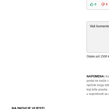
0
0
Komentar
Ostalo još
1500
k
NAPOMENA:
Ko
portal ne može i
riječnik mogu bit
koji krše pravil
u suprotnosti sa
NAJNOVIJE VIJESTI