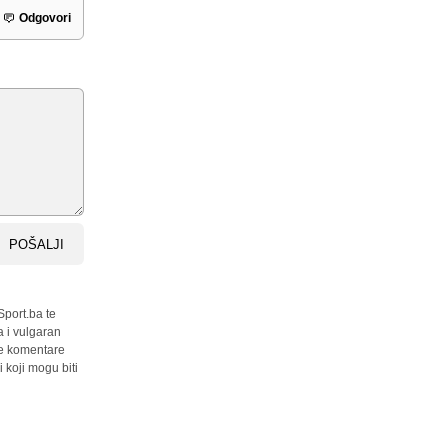
Odgovori
POŠALJI
Sport.ba te
a i vulgaran
sve komentare
 koji mogu biti