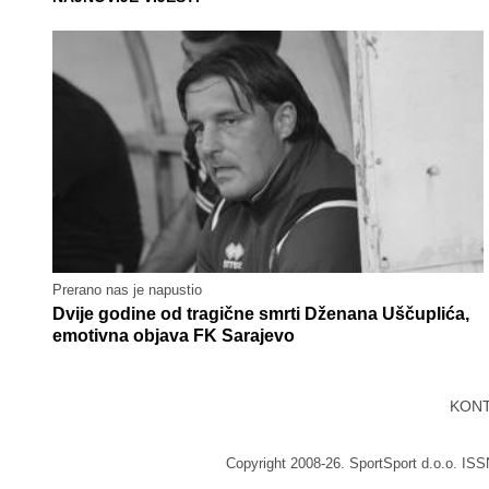
Prerano nas je napustio
Dvije godine od tragične smrti Dženana Uščuplića,
emotivna objava FK Sarajevo
KON
Copyright 2008-26. SportSport d.o.o. IS