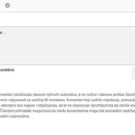
araktera
mentari odražavaju stavove njihovih autora/ica, a ne nužno i stavove portala Sport
 neće odgovarati za sadržaj tih kometara. Komentari koji sadrže vrijeđanja, psovanj
i uklonjeni bez najave i objašnjenja, ali to ne obavezuje SportSport.ba da obriše 
a. Čitanjem prihvatate mogućnost da među komentarima mogu biti pronađeni sadržaji
 vašim uvjerenjima.