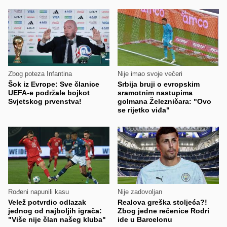
Zbog poteza Infantina
Nije imao svoje večeri
Šok iz Evrope: Sve članice
Srbija bruji o evropskim
UEFA-e podržale bojkot
sramotnim nastupima
Svjetskog prvenstva!
golmana Železničara: "Ovo
se rijetko viđa"
Rođeni napunili kasu
Nije zadovoljan
Velež potvrdio odlazak
Realova greška stoljeća?!
jednog od najboljih igrača:
Zbog jedne rečenice Rodri
"Više nije član našeg kluba"
ide u Barcelonu