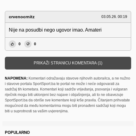
crvenocrnitz
03.05.26. 00:19
Nije na posudbi nego ugovor imao. Amateri
0
0
PRIKAŽI STRANICU KOMENTARA (1)
NAPOMENA:
Komentari odražavaju stavove njihovih autora/ica, a ne nužno
i stavove portala SportSport.ba te portal ne može i neće odgovarati za
sadržaj tih kometara. Komentari koji sadrže vrijeđanja, psovanja i vulgaran
riječnik mogu biti uklonjeni bez najave i objašnjenja, ali to ne obavezuje
SportSport.ba da obriše sve komentare koji krše pravila. Čitanjem prihvatate
mogućnost da među komentarima mogu biti pronađeni sadržaji koji mogu
biti u suprotnosti sa vašim uvjerenjima.
POPULARNO