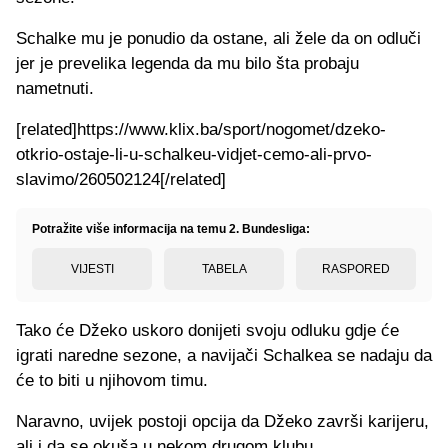
Schalke mu je ponudio da ostane, ali žele da on odluči
jer je prevelika legenda da mu bilo šta probaju
nametnuti.
[related]https://www.klix.ba/sport/nogomet/dzeko-
otkrio-ostaje-li-u-schalkeu-vidjet-cemo-ali-prvo-
slavimo/260502124[/related]
Potražite više informacija na temu 2. Bundesliga:
VIJESTI
TABELA
RASPORED
Tako će Džeko uskoro donijeti svoju odluku gdje će
igrati naredne sezone, a navijači Schalkea se nadaju da
će to biti u njihovom timu.
Naravno, uvijek postoji opcija da Džeko završi karijeru,
ali i da se okuša u nekom drugom klubu.