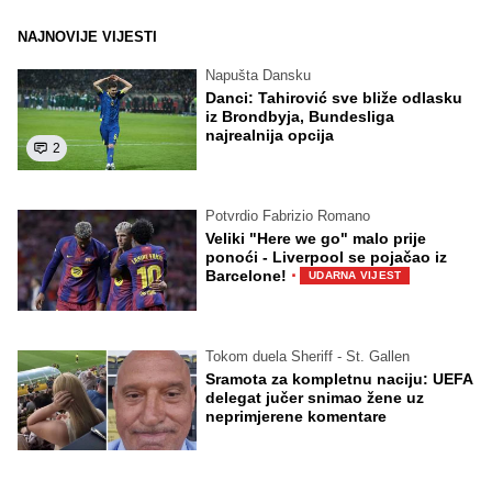
NAJNOVIJE VIJESTI
Napušta Dansku
Danci: Tahirović sve bliže odlasku
iz Brondbyja, Bundesliga
najrealnija opcija
2
Potvrdio Fabrizio Romano
Veliki "Here we go" malo prije
ponoći - Liverpool se pojačao iz
·
Barcelone!
UDARNA VIJEST
Tokom duela Sheriff - St. Gallen
Sramota za kompletnu naciju: UEFA
delegat jučer snimao žene uz
neprimjerene komentare