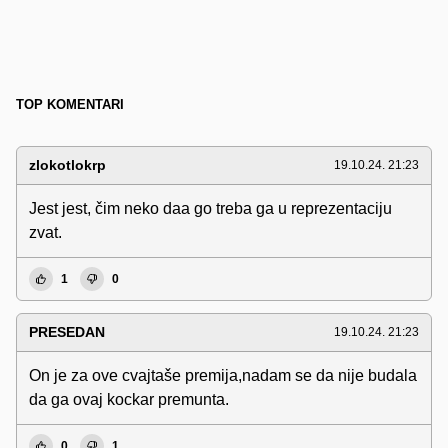
TOP KOMENTARI
zlokotlokrp
19.10.24. 21:23
Jest jest, čim neko daa go treba ga u reprezentaciju
zvat.
1
0
PRESEDAN
19.10.24. 21:23
On je za ove cvajtaše premija,nadam se da nije budala
da ga ovaj kockar premunta.
0
1