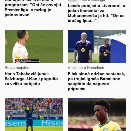
prognozom: "Oni će osvojiti
Leeds pobijedio Liverpool, a
Premier ligu, a razlog je
jedan komentar za
jednostavan"
Muharemovića je hit: "On će
idućeg ljeta..."
Bravo majstore
Vratili se u Barcelonu
Haris Tabaković junak
Flick sinoć održao sastanak,
Salzburga: Ušao i pogodio
pa trojici igrača Barcelone
za veliku pobjedu
saopštio da napuste
pripreme