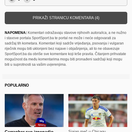
PRIKAŽI STRANICU KOMENTARA (4)
NAPOMENA:
Komentari odražavaju stavove njihovih autora/ica, a ne nužno
i stavove portala SportSport.ba te portal ne može i neće odgovarati za
sadržaj tih kometara. Komentari koji sadrže vrijeđanja, psovanja i vulgaran
riječnik mogu biti uklonjeni bez najave i objašnjenja, ali to ne obavezuje
SportSport.ba da obriše sve komentare koji krše pravila. Čitanjem prihvatate
mogućnost da među komentarima mogu biti pronađeni sadržaji koji mogu
biti u suprotnosti sa vašim uvjerenjima.
POPULARNO
Carragher sve iznenadio
Sjajan meč u Chicagu