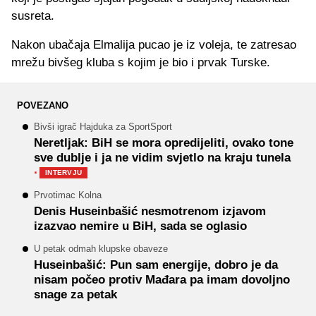
susreta.
Nakon ubačaja Elmalija pucao je iz voleja, te zatresao
mrežu bivšeg kluba s kojim je bio i prvak Turske.
POVEZANO
Bivši igrač Hajduka za SportSport
Neretljak: BiH se mora opredijeliti, ovako tone
sve dublje i ja ne vidim svjetlo na kraju tunela
·
INTERVJU
Prvotimac Kolna
Denis Huseinbašić nesmotrenom izjavom
izazvao nemire u BiH, sada se oglasio
U petak odmah klupske obaveze
Huseinbašić: Pun sam energije, dobro je da
nisam počeo protiv Mađara pa imam dovoljno
snage za petak