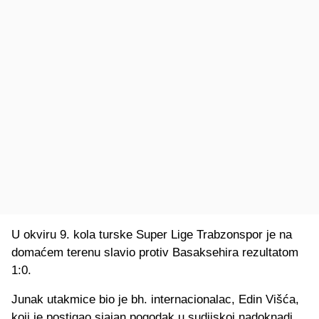
U okviru 9. kola turske Super Lige Trabzonspor je na
domaćem terenu slavio protiv Basaksehira rezultatom
1:0.
Junak utakmice bio je bh. internacionalac, Edin Višća,
koji je postigao sjajan pogodak u sudijskoj nadoknadi