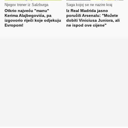
Njegov trener iz Salzburga
Saga kojoj se ne nazire kraj
Otkrio najveću "manu"
Iz Real Madrida jasno
Kerima Alajbegovića, pa
poručili Arsenalu: "Možete
izgovorio riječi koje odjekuju
dobiti Viniciusa Juniora, ali
Evropom!
ne ispod ove cijene"