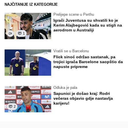
NAJČITANIJE IZ KATEGORIJE
Prelijepe scene u Perthu
Igrači Juventusa su shvatili ko je
Kerim Alajbegović kada su stigli na
aerodrom u Australiji
1
Vratili se u Barcelonu
Flick sinoć održao sastanak, pa
trojici igrača Barcelone saopštio da
napuste pripreme
Odluka je pala
Sapunici je došao kraj: Rodri
večeras objavio gdje nastavlja
karijeru!
2