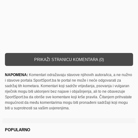
PRIKAŽI STRANICU KOMENTARA (0)
NAPOMENA:
Komentari odražavaju stavove njihovih autora/ica, a ne nužno
i stavove portala SportSport.ba te portal ne može i neće odgovarati za
sadržaj tih kometara. Komentari koji sadrže vrijeđanja, psovanja i vulgaran
riječnik mogu biti uklonjeni bez najave i objašnjenja, ali to ne obavezuje
SportSport.ba da obriše sve komentare koji krše pravila. Čitanjem prihvatate
mogućnost da među komentarima mogu biti pronađeni sadržaji koji mogu
biti u suprotnosti sa vašim uvjerenjima.
POPULARNO