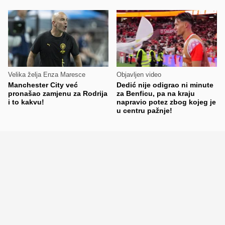
Velika želja Enza Maresce
Objavljen video
Manchester City već
Dedić nije odigrao ni minute
pronašao zamjenu za Rodrija
za Benficu, pa na kraju
i to kakvu!
napravio potez zbog kojeg je
u centru pažnje!