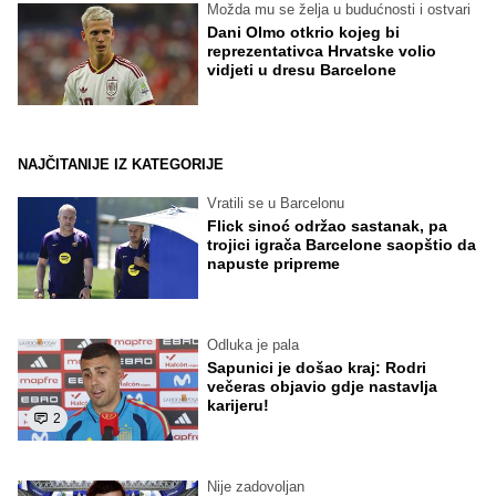
Možda mu se želja u budućnosti i ostvari
Dani Olmo otkrio kojeg bi
reprezentativca Hrvatske volio
vidjeti u dresu Barcelone
NAJČITANIJE IZ KATEGORIJE
Vratili se u Barcelonu
Flick sinoć održao sastanak, pa
trojici igrača Barcelone saopštio da
napuste pripreme
Odluka je pala
Sapunici je došao kraj: Rodri
večeras objavio gdje nastavlja
karijeru!
2
Nije zadovoljan