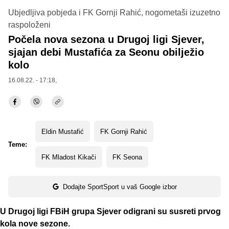
Ubjedljiva pobjeda i FK Gornji Rahić, nogometaši izuzetno
raspoloženi
Počela nova sezona u Drugoj ligi Sjever,
sjajan debi Mustafića za Seonu obilježio
kolo
16.08.22. - 17:18,
Eldin Mustafić
FK Gornji Rahić
Teme:
FK Mladost Kikači
FK Seona
Dodajte SportSport u vaš Google izbor
U Drugoj ligi FBiH grupa Sjever odigrani su susreti prvog
kola nove sezone.