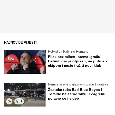
NAJNOVIJE VIJESTI
Potvrdio i Fabrizio Romano
Flick bez milosti prema igraču!
Definitivno je otpisan, ne putuje s
ekipom i može tražiti novi klub
Nemile scene u glavnom gradu Hrvatske
Žestoka tuča Bad Blue Boysa i
Torcide na aerodromu u Zagrebu,
pojavio se i video
1