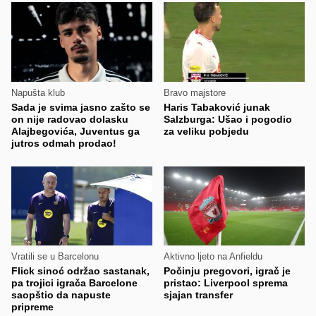
Napušta klub
Bravo majstore
Sada je svima jasno zašto se
Haris Tabaković junak
on nije radovao dolasku
Salzburga: Ušao i pogodio
Alajbegovića, Juventus ga
za veliku pobjedu
jutros odmah prodao!
Vratili se u Barcelonu
Aktivno ljeto na Anfieldu
Flick sinoć održao sastanak,
Počinju pregovori, igrač je
pa trojici igrača Barcelone
pristao: Liverpool sprema
saopštio da napuste
sjajan transfer
pripreme