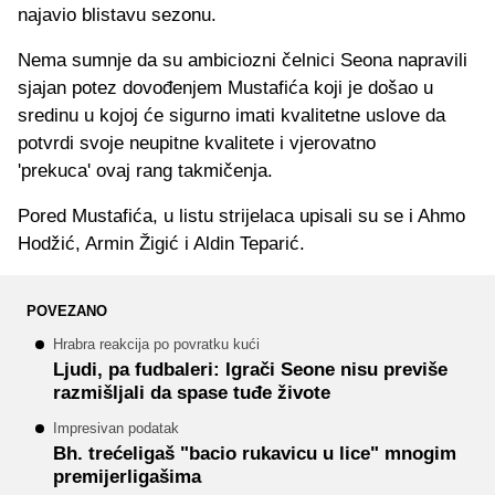
najavio blistavu sezonu.
Nema sumnje da su ambiciozni čelnici Seona napravili
sjajan potez dovođenjem Mustafića koji je došao u
sredinu u kojoj će sigurno imati kvalitetne uslove da
potvrdi svoje neupitne kvalitete i vjerovatno
'prekuca' ovaj rang takmičenja.
Pored Mustafića, u listu strijelaca upisali su se i Ahmo
Hodžić, Armin Žigić i Aldin Teparić.
POVEZANO
Hrabra reakcija po povratku kući
Ljudi, pa fudbaleri: Igrači Seone nisu previše
razmišljali da spase tuđe živote
Impresivan podatak
Bh. trećeligaš "bacio rukavicu u lice" mnogim
premijerligašima