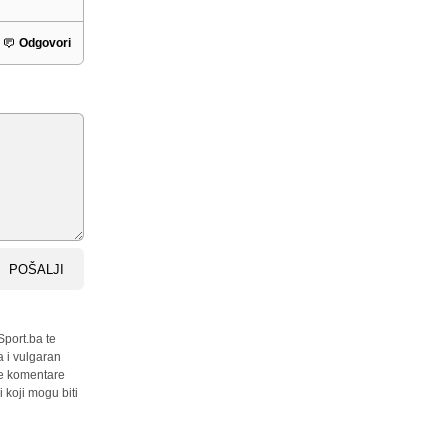
Odgovori
POŠALJI
Sport.ba te
a i vulgaran
sve komentare
 koji mogu biti