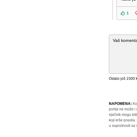
1
Komentar
Ostalo još
1500
k
NAPOMENA:
Ko
portal ne može i
riječnik mogu bit
koji krše pravil
u suprotnosti sa