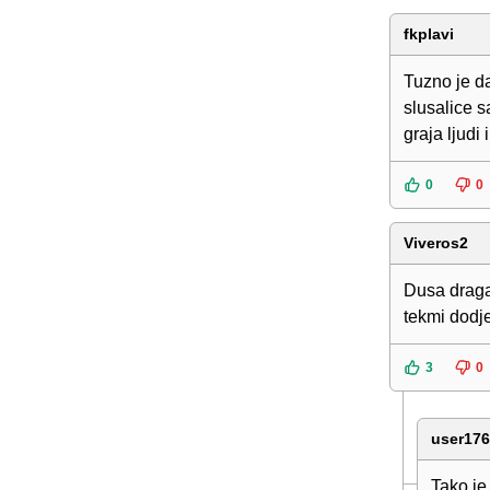
fkplavi
Tuzno je d
slusalice s
graja ljudi
0
0
Viveros2
Dusa draga
tekmi dodje
3
0
user17
Tako je