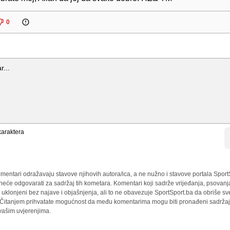
0
araktera
mentari odražavaju stavove njihovih autora/ica, a ne nužno i stavove portala Sport
 neće odgovarati za sadržaj tih kometara. Komentari koji sadrže vrijeđanja, psovanj
i uklonjeni bez najave i objašnjenja, ali to ne obavezuje SportSport.ba da obriše 
a. Čitanjem prihvatate mogućnost da među komentarima mogu biti pronađeni sadržaji
 vašim uvjerenjima.