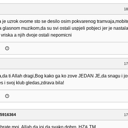
18
a je uzrok ovome sto se desilo osim pokvarenog tramvaja,mobite
a glasnom muzikom,da su svi ostali uspjeli pobjeci jer je nasta
 i vriska a njih dvoje ostali nepomicni
17
,da ti Allah dragi,Bog kako ga ko zove JEDAN JE,da snagu i j
s i svoj klub gledas,zdrava bila!
65916364
17
 brate moj, Allah da joj da svako dobro. HZ& TM