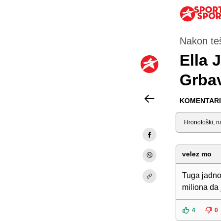
Nakon teš
Ella 
Grbav
KOMENTARI 
Sortiraj
velez mo
Tuga jadno 
miliona da j
4
0