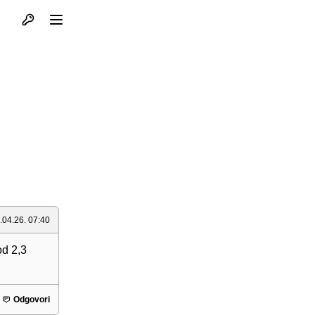
Otvori profil
Otvori meni
.04.26. 07:40
od 2,3
Odgovori