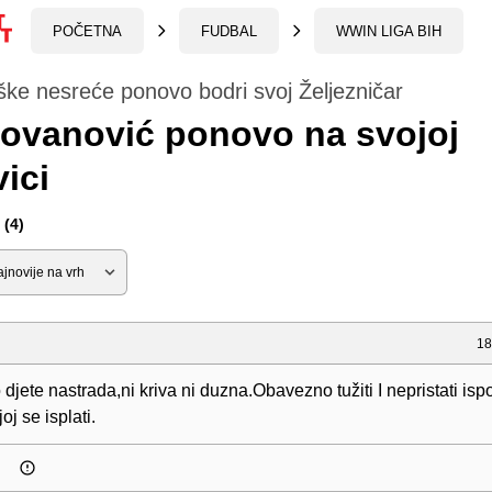
POČETNA
FUDBAL
WWIN LIGA BIH
ke nesreće ponovo bodri svoj Željezničar
Jovanović ponovo na svojoj
ici
(4)
18
djete nastrada,ni kriva ni duzna.Obavezno tužiti I nepristati isp
oj se isplati.