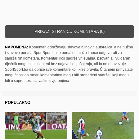
PRIKAŽI STRANICU KOMENTARA (0)
NAPOMENA:
Komentari odražavaju stavove njihovih autora/ica, a ne nužno
i stavove portala SportSport.ba te portal ne može i neće odgovarati za
sadržaj tih kometara. Komentari koji sadrže vrijeđanja, psovanja i vulgaran
riječnik mogu biti uklonjeni bez najave i objašnjenja, ali to ne obavezuje
SportSport.ba da obriše sve komentare koji krše pravila. Čitanjem prihvatate
mogućnost da među komentarima mogu biti pronađeni sadržaji koji mogu
biti u suprotnosti sa vašim uvjerenjima.
POPULARNO