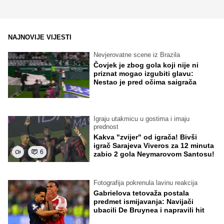
NAJNOVIJE VIJESTI
Nevjerovatne scene iz Brazila
Čovjek je zbog gola koji nije ni
priznat mogao izgubiti glavu:
Nestao je pred očima saigrača
Igraju utakmicu u gostima i imaju
prednost
Kakva "zvijer" od igrača! Bivši
igrač Sarajeva Viveros za 12 minuta
6
zabio 2 gola Neymarovom Santosu!
Fotografija pokrenula lavinu reakcija
Gabrielova tetovaža postala
predmet ismijavanja: Navijači
ubacili De Bruynea i napravili hit