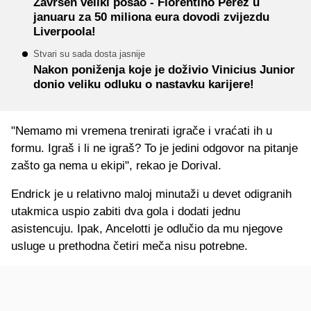
Završen veliki posao - Florentino Perez u
januaru za 50 miliona eura dovodi zvijezdu
Liverpoola!
Stvari su sada dosta jasnije
Nakon poniženja koje je doživio Vinicius Junior
donio veliku odluku o nastavku karijere!
"Nemamo mi vremena trenirati igrače i vraćati ih u
formu. Igraš i li ne igraš? To je jedini odgovor na pitanje
zašto ga nema u ekipi", rekao je Dorival.
Endrick je u relativno maloj minutaži u devet odigranih
utakmica uspio zabiti dva gola i dodati jednu
asistencuju. Ipak, Ancelotti je odlučio da mu njegove
usluge u prethodna četiri meča nisu potrebne.