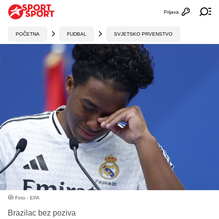
Prijava
Otvori profi
Ot
POČETNA
FUDBAL
SVJETSKO PRVENSTVO
Foto - EPA
Brazilac bez poziva