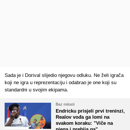
Sada je i Dorival slijedio njegovu odluku. Ne želi igrača
koji ne igra u reprezentaciju i odabrao je one koji su
standardni u svojim ekipama.
Bez milosti
Endricku prisjeli prvi treninzi,
Realov vođa ga lomi na
svakom koraku: "Viče na
njega i prebija ga"