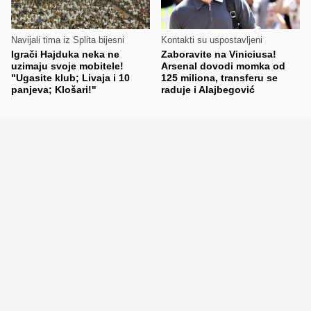
Navijali tima iz Splita bijesni
Kontakti su uspostavljeni
Igrači Hajduka neka ne
Zaboravite na Viniciusa!
uzimaju svoje mobitele!
Arsenal dovodi momka od
"Ugasite klub; Livaja i 10
125 miliona, transferu se
panjeva; Klošari!"
raduje i Alajbegović