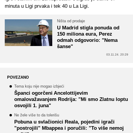
minuta u Ligi prvaka i tek 40 u La Ligi.
Ništa od prodaje
U Madrid stigla ponuda od
150 miliona eura, Perez
odmah odgovorio: "Nema
šanse"
03.11.24. 20:29
POVEZANO
Tema koju nije mogao izbjeći
Španci ogorčeni Ancelottijevim
omalovažavanjem Rodrija: "Mi smo Zlatnu loptu
osvojili 1. juna"
Ne žele više to da tolerišu
Pobuna u svlačionici Reala, pojedini igrači
"postrojili" Mbappea i poručili: "To više nemoj