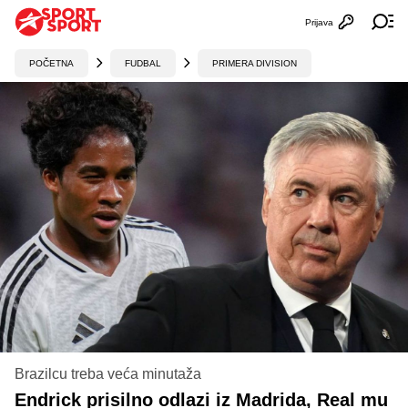
Prijava
Otvori profi
Ot
POČETNA
FUDBAL
PRIMERA DIVISION
Brazilcu treba veća minutaža
Endrick prisilno odlazi iz Madrida, Real mu