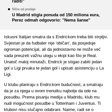
raditi"
Ništa od prodaje
U Madrid stigla ponuda od 150 miliona eura,
Perez odmah odgovorio: "Nema šanse"
Iskusni Italijan smatra da s Endrickom treba biti strpljiv.
Svjestan je da fudbaler nije 'običan', da posjeduje
ogroman potencijal, ali da jednostavno ne može već
sada preuzeti važnu ulogu u ekipi kao što je Real.
Unatoč maloj minutaži, Endrick je stigao zabiti jedan
gol u Ligi prvaka te jedan gol i upisati asistenciju u La
Ligi.
U klubu planiraju s Endrickom budućnost, a smatraju
da je za njega u ovom trenutku najbolje da ode na
posudbu. Prema pisanju medija u Madridu, klub mu
nudi mogućnost posudbe u Tottenham i Juventus. Ti
klubovi nisu slučajno odabrani. Naime, radi se o