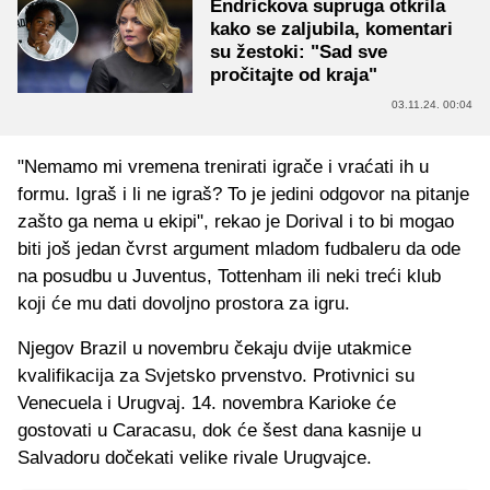
Endrickova supruga otkrila
kako se zaljubila, komentari
su žestoki: "Sad sve
pročitajte od kraja"
03.11.24. 00:04
"Nemamo mi vremena trenirati igrače i vraćati ih u
formu. Igraš i li ne igraš? To je jedini odgovor na pitanje
zašto ga nema u ekipi", rekao je Dorival i to bi mogao
biti još jedan čvrst argument mladom fudbaleru da ode
na posudbu u Juventus, Tottenham ili neki treći klub
koji će mu dati dovoljno prostora za igru.
Njegov Brazil u novembru čekaju dvije utakmice
kvalifikacija za Svjetsko prvenstvo. Protivnici su
Venecuela i Urugvaj. 14. novembra Karioke će
gostovati u Caracasu, dok će šest dana kasnije u
Salvadoru dočekati velike rivale Urugvajce.