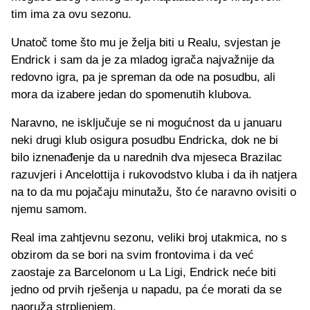
tim ima za ovu sezonu.
Unatoč tome što mu je želja biti u Realu, svjestan je
Endrick i sam da je za mladog igrača najvažnije da
redovno igra, pa je spreman da ode na posudbu, ali
mora da izabere jedan do spomenutih klubova.
Naravno, ne isključuje se ni mogućnost da u januaru
neki drugi klub osigura posudbu Endricka, dok ne bi
bilo iznenađenje da u narednih dva mjeseca Brazilac
razuvjeri i Ancelottija i rukovodstvo kluba i da ih natjera
na to da mu pojačaju minutažu, što će naravno ovisiti o
njemu samom.
Real ima zahtjevnu sezonu, veliki broj utakmica, no s
obzirom da se bori na svim frontovima i da već
zaostaje za Barcelonom u La Ligi, Endrick neće biti
jedno od prvih rješenja u napadu, pa će morati da se
naoruža strpljenjem.