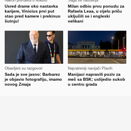
Nakon povratka u Madrid
Saga se nastavlja
Usred drame oko nastavka
Milan odbio prvu ponudu za
karijere, Vinicius prvi put
Rafaela Leaa, u cijelu priču
stao pred kamere i prekinuo
uključili se i engleski
šutnju!
velikani
Obavljeni su razgovori
Najvatreniji navijači Plavih
Sada je sve jasno: Barbarez
Manijaci napravili poziv za
je objavio fotografiju, imamo
meč sa BSK; uslijedio sukob
novog Zmaja
u centru grada