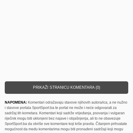
PRIKAŽI STRANICU KOMENTARA (0)
NAPOMENA:
Komentari odražavaju stavove njihovih autora/ica, a ne nužno
i stavove portala SportSport.ba te portal ne može i neće odgovarati za
sadržaj tih kometara. Komentari koji sadrže vrijeđanja, psovanja i vulgaran
riječnik mogu biti uklonjeni bez najave i objašnjenja, ali to ne obavezuje
SportSport.ba da obriše sve komentare koji krše pravila. Čitanjem prihvatate
mogućnost da među komentarima mogu biti pronađeni sadržaji koji mogu