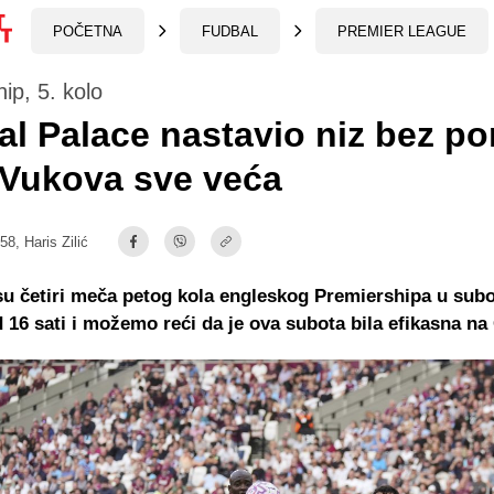
POČETNA
FUDBAL
PREMIER LEAGUE
ip, 5. kolo
al Palace nastavio niz bez po
 Vukova sve veća
:58,
Haris Zilić
u četiri meča petog kola engleskog Premiershipa u sub
 16 sati i možemo reći da je ova subota bila efikasna na