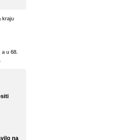
 kraju
 a u 68.
.
siti
vilo na