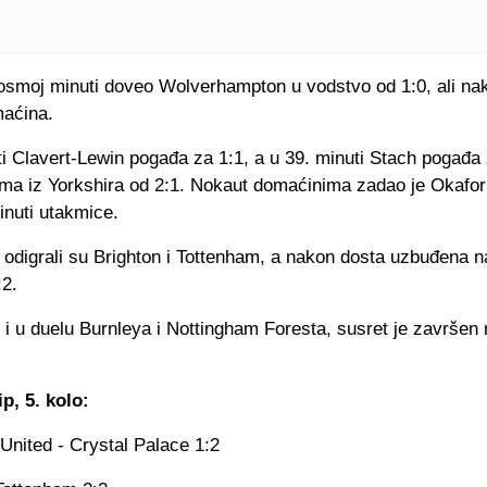
u osmoj minuti doveo Wolverhampton u vodstvo od 1:0, ali na
aćina.
i Clavert-Lewin pogađa za 1:1, a u 39. minuti Stach pogađa
tima iz Yorkshira od 2:1. Nokaut domaćinima zadao je Okafo
inuti utakmice.
odigrali su Brighton i Tottenham, a nakon dosta uzbuđena n
:2.
 i u duelu Burnleya i Nottingham Foresta, susret je završen
p, 5. kolo:
nited - Crystal Palace 1:2