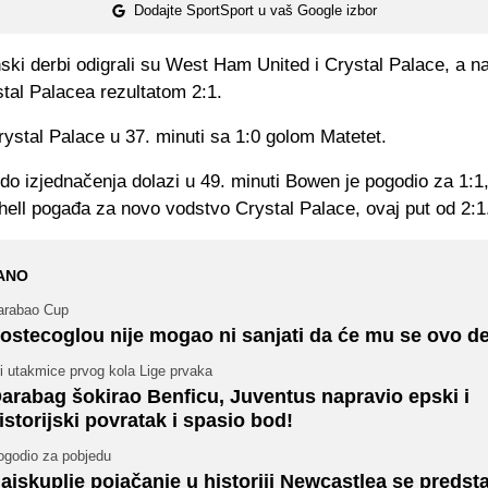
Dodajte SportSport u vaš Google izbor
ski derbi odigrali su West Ham United i Crystal Palace, a na
stal Palacea rezultatom 2:1.
ystal Palace u 37. minuti sa 1:0 golom Matetet.
o izjednačenja dolazi u 49. minuti Bowen je pogodio za 1:1,
hell pogađa za novo vodstvo Crystal Palace, ovaj put od 2:1
ANO
arabao Cup
ostecoglou nije mogao ni sanjati da će mu se ovo de
i utakmice prvog kola Lige prvaka
arabag šokirao Benficu, Juventus napravio epski i
istorijski povratak i spasio bod!
ogodio za pobjedu
ajskuplje pojačanje u historiji Newcastlea se predsta