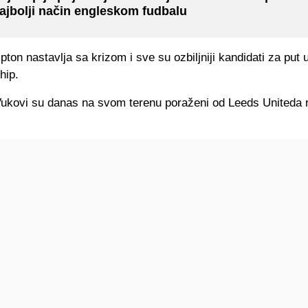
ajbolji način engleskom fudbalu
on nastavlja sa krizom i sve su ozbiljniji kandidati za put 
hip.
Vukovi su danas na svom terenu poraženi od Leeds Uniteda 