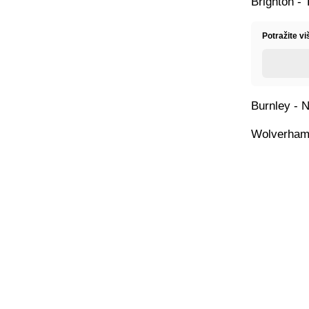
Brighton - 
Potražite v
Burnley - 
Wolverhamp