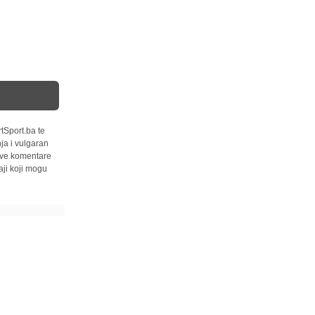
tSport.ba te
ja i vulgaran
 sve komentare
ji koji mogu