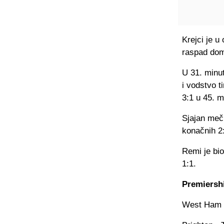
Krejci je 
raspad dom
U 31. minut
i vodstvo 
3:1 u 45. m
Sjajan meč 
konačnih 2
Remi je bio
1:1.
Premiershi
West Ham U