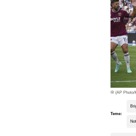
(AP Photo/
Bri
Teme:
Not