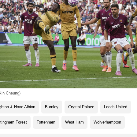
Kin Cheung)
ghton & Hove Albion
Burnley
Crystal Palace
Leeds United
tingham Forest
Tottenham
West Ham
Wolverhampton