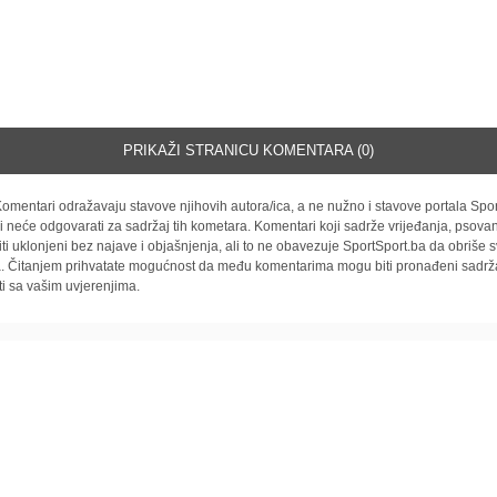
PRIKAŽI STRANICU KOMENTARA (0)
omentari odražavaju stavove njihovih autora/ica, a ne nužno i stavove portala Spor
i neće odgovarati za sadržaj tih kometara. Komentari koji sadrže vrijeđanja, psovan
iti uklonjeni bez najave i objašnjenja, ali to ne obavezuje SportSport.ba da obriše
la. Čitanjem prihvatate mogućnost da među komentarima mogu biti pronađeni sadrža
ti sa vašim uvjerenjima.