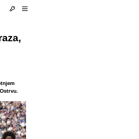
Otvori profil
Otvori meni
raza,
otnjem
 Ostrvu.