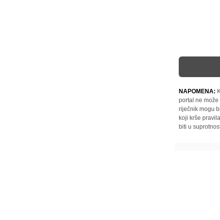
NAPOMENA:
K
portal ne može 
riječnik mogu b
koji krše pravi
biti u suprotnos