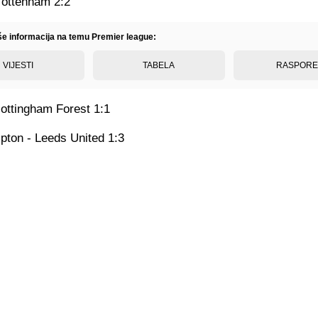
Tottenham 2:2
iše informacija na temu Premier league:
VIJESTI
TABELA
RASPOR
Nottingham Forest 1:1
ton - Leeds United 1:3