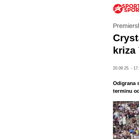
Premiersh
Cryst
kriza
20.09.25. - 17
Odigrana s
terminu od