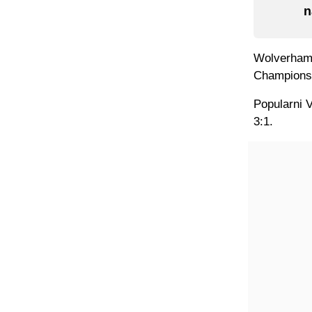
n
Wolverhampt
Champions
Popularni 
3:1.