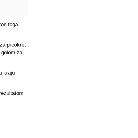
kon toga
 za preokret
r golom za
a kraju
 rezultatom