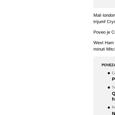
Mali london
trijumf Cry
Poveo je Cr
West Ham d
minuti Mitc
POVEZ
C
P
Tr
Q
h
P
N