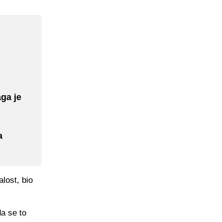
ga je
a
alost, bio
a se to