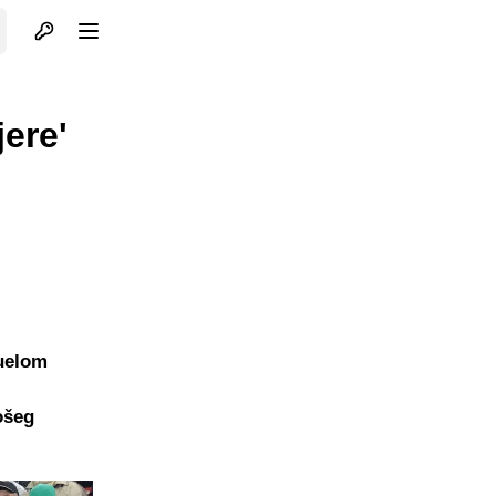
Otvori profil
Otvori meni
jere'
duelom
ošeg