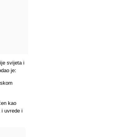
e svijeta i
dao je:
unskom
ačen kao
 i uvrede i