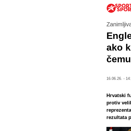
Zanimljiva
Engle
ako k
čemu 
16.06.26. - 14
Hrvatski f
protiv vel
reprezenta
rezultata 