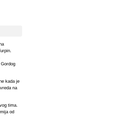
 na
urpin.
m
a Gordog
ne kada je
uvreda na
ovog tima.
emija od