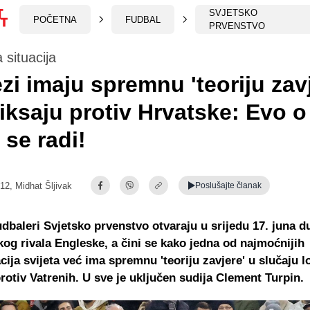
SVJETSKO
POČETNA
FUDBAL
PRVENSTVO
 situacija
zi imaju spremnu 'teoriju zav
iksaju protiv Hrvatske: Evo o
se radi!
:12,
Midhat Šljivak
Poslušajte
članak
udbaleri Svjetsko prvenstvo otvaraju u srijedu 17. juna 
ikog rivala Engleske, a čini se kako jedna od najmoćnijih
cija svijeta već ima spremnu 'teoriju zavjere' u slučaju l
protiv Vatrenih. U sve je uključen sudija Clement Turpin.