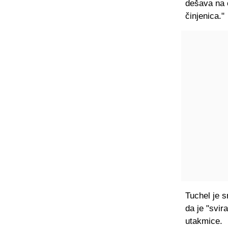
dešava na o
činjenica."
Tuchel je 
da je "svir
utakmice.