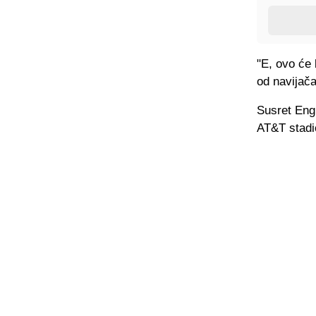
"E, ovo će 
od navijač
Susret Engl
AT&T stadio