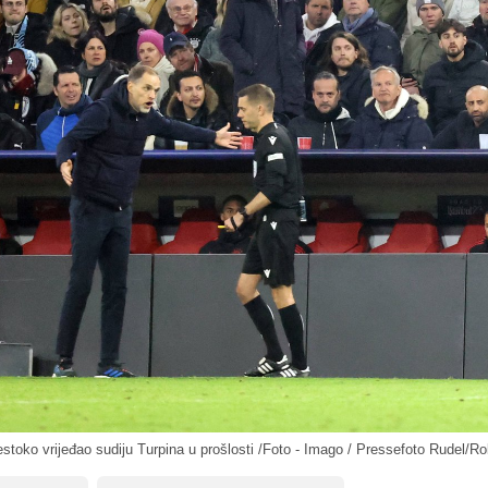
stoko vrijeđao sudiju Turpina u prošlosti /Foto - Imago / Pressefoto Rudel/Ro