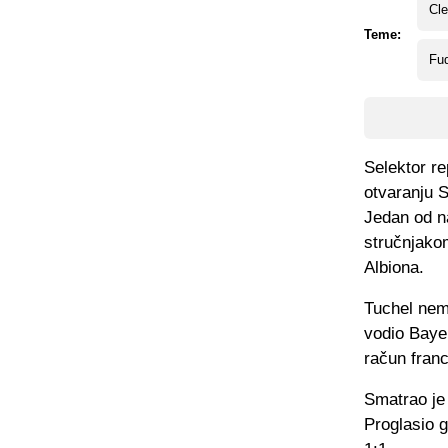
Cle
Teme:
Fud
Selektor re
otvaranju S
Jedan od na
stručnjakom
Albiona.
Tuchel nem
vodio Bayer
račun fran
Smatrao je 
Proglasio 