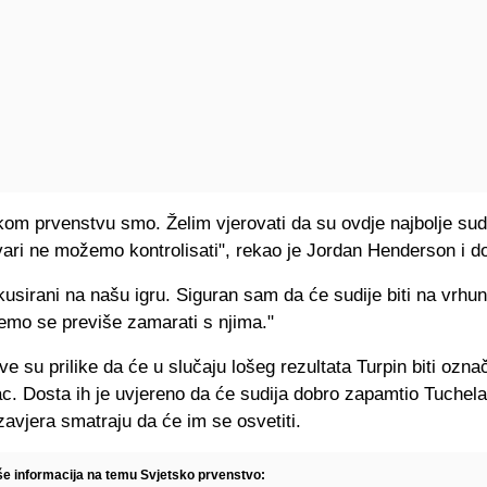
om prvenstvu smo. Želim vjerovati da su ovdje najbolje sudij
ari ne možemo kontrolisati", rekao je Jordan Henderson i do
kusirani na našu igru. Siguran sam da će sudije biti na vrh
emo se previše zamarati s njima."
e su prilike da će u slučaju lošeg rezultata Turpin biti ozn
ac. Dosta ih je uvjereno da će sudija dobro zapamtio Tuchela
 zavjera smatraju da će im se osvetiti.
iše informacija na temu Svjetsko prvenstvo: