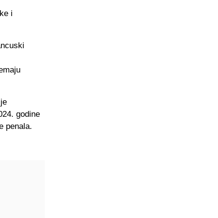
ke i
ancuski
i
remaju
je
024. godine
e penala.