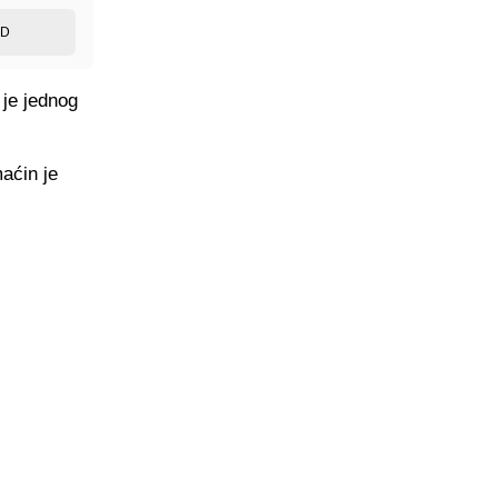
ED
 je jednog
aćin je