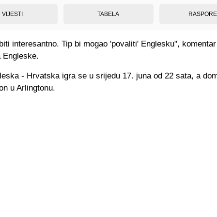
VIJESTI
TABELA
RASPOR
biti interesantno. Tip bi mogao 'povaliti' Englesku", komentar
a Engleske.
eska - Hrvatska igra se u srijedu 17. juna od 22 sata, a dom
n u Arlingtonu.