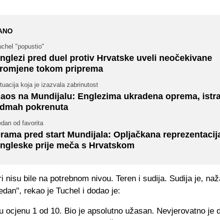
ANO
chel "popustio"
nglezi pred duel protiv Hrvatske uveli neočekivane
romjene tokom priprema
tuacija koja je izazvala zabrinutost
aos na Mundijalu: Englezima ukradena oprema, istra
dmah pokrenuta
dan od favorita
rama pred start Mundijala: Opljačkana reprezentacij
ngleske prije meča s Hrvatskom
ri nisu bile na potrebnom nivou. Teren i sudija. Sudija je, naž
edan", rekao je Tuchel i dodao je:
 ocjenu 1 od 10. Bio je apsolutno užasan. Nevjerovatno je d