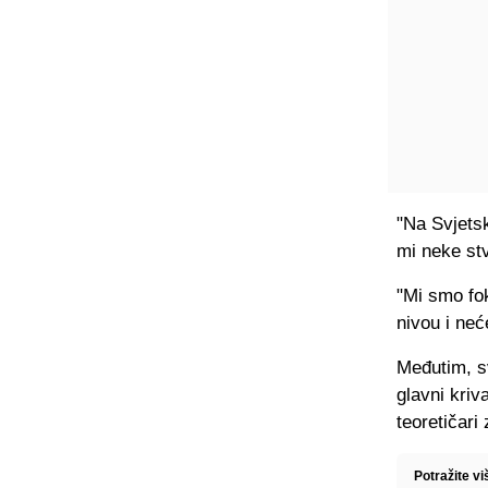
"Na Svjetsk
mi neke stv
"Mi smo fo
nivou i neć
Međutim, sv
glavni kriv
teoretičari
Potražite v