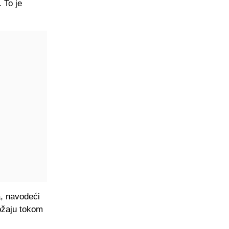
 To je
a, navodeći
ložaju tokom