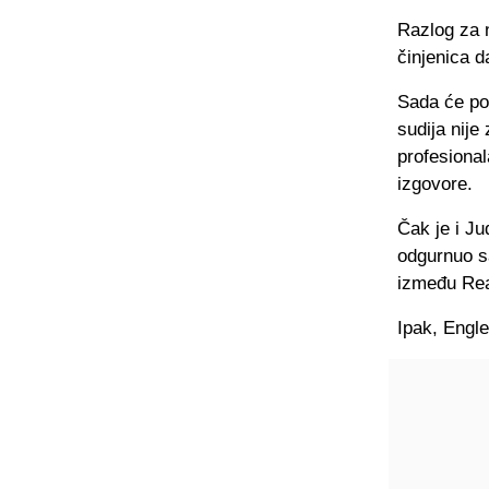
Razlog za n
činjenica d
Sada će pon
sudija nije
profesional
izgovore.
Čak je i J
odgurnuo s
između Rea
Ipak, Engle