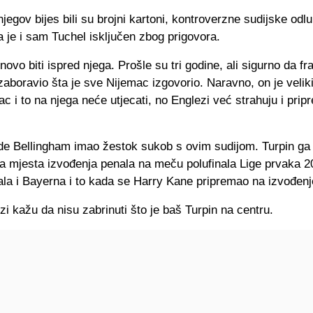
jegov bijes bili su brojni kartoni, kontroverzne sudijske odlu
a je i sam Tuchel isključen zbog prigovora.
ovo biti ispred njega. Prošle su tri godine, ali sigurno da fr
 zaboravio šta je sve Nijemac izgovorio. Naravno, on je velik
ac i to na njega neće utjecati, no Englezi već strahuju i prip
ude Bellingham imao žestok sukob s ovim sudijom. Turpin ga 
a mjesta izvođenja penala na meču polufinala Lige prvaka 2
la i Bayerna i to kada se Harry Kane pripremao na izvođenj
zi kažu da nisu zabrinuti što je baš Turpin na centru.