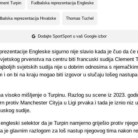
ment Turpin
Fudbalska reprezentacija Engleske
balska reprezentacija Hrvatske
Thomas Tuchel
Dodajte SportSport u vaš Google izbor
prezentacije Engleske sigurno nije slavio kada je čuo da će
vjetskog prvenstva na centru biti francuski sudija Clement T
jboljih svjetskih sudija nije u dobrim odnosima s njemački
 i on bi na kraju mogao biti izgovor u slučaju lošeg nastup
a visoko mišljenje o Turpinu. Razlog su scene iz 2023. godi
n protiv Manchester Cityja u Ligi prvaka i tada je iznio niz 
cuskog sudije.
engleski selektor da je Turpin namjerno griješio protiv njeg
ga je glavnim razlogom za loš nastup njegovog tima nakon r