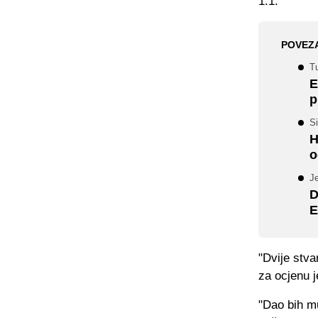
1:1.
POVEZ
Tu
E
p
Si
H
o
Je
D
E
"Dvije stva
za ocjenu j
"Dao bih mu