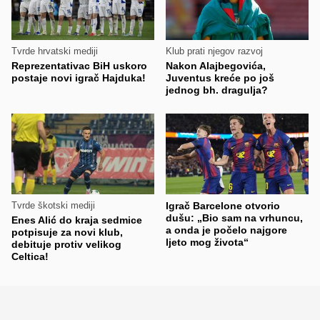
Tvrde hrvatski mediji
Klub prati njegov razvoj
Reprezentativac BiH uskoro
Nakon Alajbegovića,
postaje novi igrač Hajduka!
Juventus kreće po još
jednog bh. dragulja?
Tvrde škotski mediji
Igrač Barcelone otvorio
dušu: „Bio sam na vrhuncu,
Enes Alić do kraja sedmice
a onda je počelo najgore
potpisuje za novi klub,
ljeto mog života“
debituje protiv velikog
Celtica!