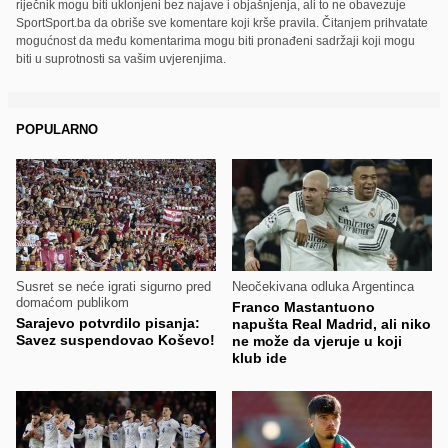
riječnik mogu biti uklonjeni bez najave i objašnjenja, ali to ne obavezuje
SportSport.ba da obriše sve komentare koji krše pravila. Čitanjem prihvatate
mogućnost da među komentarima mogu biti pronađeni sadržaji koji mogu
biti u suprotnosti sa vašim uvjerenjima.
POPULARNO
Susret se neće igrati sigurno pred
Neočekivana odluka Argentinca
domaćom publikom
Franco Mastantuono
Sarajevo potvrdilo pisanja:
napušta Real Madrid, ali niko
Savez suspendovao Koševo!
ne može da vjeruje u koji
klub ide