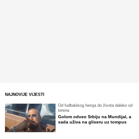
NAJNOVIJE VIJESTI
Od fudbalskog heroja do života daleko od
terena
Golom odveo Srbiju na Mundijal, a
sada uživa na gliseru uz tompus