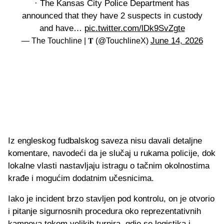
· The Kansas City Police Department has
announced that they have 2 suspects in custody
and have…
pic.twitter.com/lDk9SvZgte
June 14, 2026
— The Touchline | 𝐓 (@TouchlineX)
Iz engleskog fudbalskog saveza nisu davali detaljne
komentare, navodeći da je slučaj u rukama policije, dok
lokalne vlasti nastavljaju istragu o tačnim okolnostima
krađe i mogućim dodatnim učesnicima.
Iako je incident brzo stavljen pod kontrolu, on je otvorio
i pitanje sigurnosnih procedura oko reprezentativnih
kampova tokom velikih turnira, gdje se logistika i