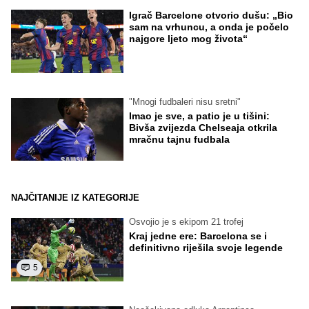
Igrač Barcelone otvorio dušu: „Bio
sam na vrhuncu, a onda je počelo
najgore ljeto mog života“
"Mnogi fudbaleri nisu sretni"
Imao je sve, a patio je u tišini:
Bivša zvijezda Chelseaja otkrila
mračnu tajnu fudbala
NAJČITANIJE IZ KATEGORIJE
Osvojio je s ekipom 21 trofej
Kraj jedne ere: Barcelona se i
definitivno riješila svoje legende
5