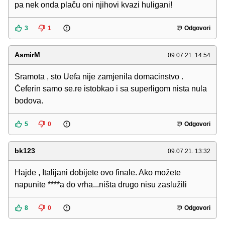
pa nek onda plaču oni njihovi kvazi huligani!
3
1
Odgovori
AsmirM
09.07.21. 14:54
Sramota , sto Uefa nije zamjenila domacinstvo .
Ćeferin samo se.re istobkao i sa superligom nista nula
bodova.
5
0
Odgovori
bk123
09.07.21. 13:32
Hajde , Italijani dobijete ovo finale. Ako možete
napunite ****a do vrha...ništa drugo nisu zaslužili
8
0
Odgovori