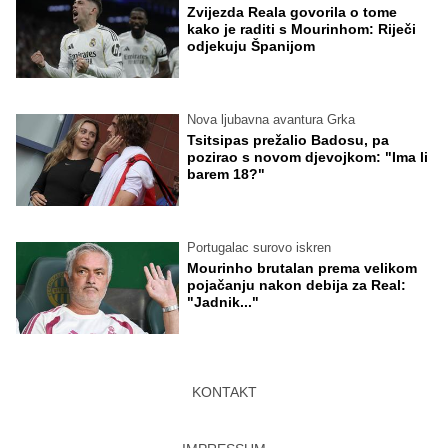
Zvijezda Reala govorila o tome
kako je raditi s Mourinhom: Riječi
odjekuju Španijom
Nova ljubavna avantura Grka
Tsitsipas prežalio Badosu, pa
pozirao s novom djevojkom: "Ima li
barem 18?"
Portugalac surovo iskren
Mourinho brutalan prema velikom
pojačanju nakon debija za Real:
"Jadnik..."
KONTAKT