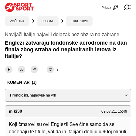
Prijava
Otvori profi
Ot
POČETNA
FUDBAL
EURO 2020
Navijači Italije najavili dolazak bez obzira na zabrane
Englezi zatvaraju londonske aerodrome na dan
finala zbog straha od neplaniranih letova iz
Italije?
3
KOMENTARI (3)
Sortiraj
miki30
09.07.21. 15:49
Koji čmarovi su ovi Englezi! Sve čine samo da se
dočepaju te titule, valjda ih Italijani dobiju u 90oj minuti