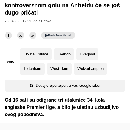
kontroverznom golu na Anfieldu će se još
dugo pričati
25.04.26. - 17:59,
Adis Ćesko
Poslušajte
članak
Crystal Palace
Everton
Liverpool
Teme:
Tottenham
West Ham
Wolverhampton
Dodajte SportSport u vaš Google izbor
Od 16 sati su odigrane tri utakmice 34. kola
engleske Premier lige, a bilo je uistinu uzbudljivo
ovog popodneva.