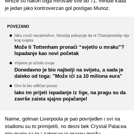
Mreže su nakon toga mirovale sve do 71. minute kada
je jedan jako kontroverzan gol postigao Munoz.
POVEZANO
Iako zvuči nezamislivo, historija pokazuje da ni Championship nije
kraj svijeta
Može li Tottenham pronaći “svjetlo u mraku”?
Ispadanje kao novi početak
Vrijeme je učinilo svoje
Donedavno je bio najbolji na svijetu, a sada je
daleko od toga: "Može ići za 10 miliona eura"
Ovo bi bio odličan posao
Iako im prijeti ispadanje iz lige, na pragu su da
završe zaista sjajno pojačanje!
Naime, golman Liverpoola je pao povrijeđen i svi na
stadionu su to primijetili, no desni bek Crystal Palacea
nije mario za to i zatresao je praznu mrežu.