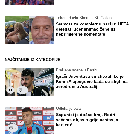
Tokom duela Sheriff - St. Gallen
Sramota za kompletnu naciju: UEFA
delegat jučer snimao žene uz
neprimjerene komentare
NAJČITANIJE IZ KATEGORIJE
Prelijepe scene u Perthu
Igrači Juventusa su shvatili ko je
Kerim Alajbegović kada su stigli na
aerodrom u Australiji
1
Odluka je pala
Sapunici je došao kraj: Rodri
večeras objavio gdje nastavlja
karijeru!
2