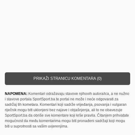
PRIKAŽI STRANICU KOMENTARA (0)
NAPOMENA:
Komentari odražavaju stavove njihovih autora/ica, a ne nužno
i stavove portala SportSport.ba te portal ne može i neće odgovarati za
sadržaj tih kometara. Komentari koji sadrže vrijeđanja, psovanja i vulgaran
riječnik mogu biti uklonjeni bez najave i objašnjenja, ali to ne obavezuje
SportSport.ba da obriše sve komentare koji krše pravila. Čitanjem prihvatate
mogućnost da među komentarima mogu biti pronađeni sadržaji koji mogu
biti u suprotnosti sa vašim uvjerenjima.