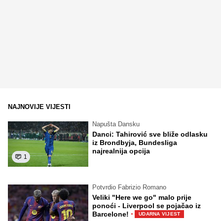
NAJNOVIJE VIJESTI
Napušta Dansku
Danci: Tahirović sve bliže odlasku
iz Brondbyja, Bundesliga
najrealnija opcija
1
Potvrdio Fabrizio Romano
Veliki "Here we go" malo prije
ponoći - Liverpool se pojačao iz
·
Barcelone!
UDARNA VIJEST