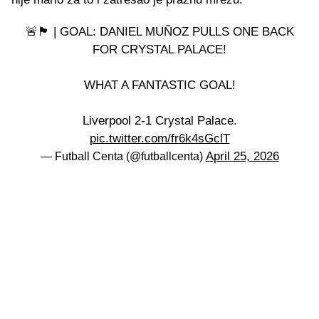
🚨🏴󠁧󠁢󠁥󠁮󠁧󠁿 | GOAL: DANIEL MUÑOZ PULLS ONE BACK
FOR CRYSTAL PALACE!
WHAT A FANTASTIC GOAL!
Liverpool 2-1 Crystal Palace.
pic.twitter.com/fr6k4sGclT
April 25, 2026
— Futball Centa (@futballcenta)