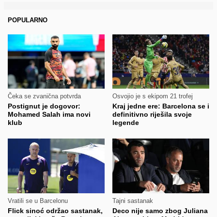
POPULARNO
Čeka se zvanična potvrda
Osvojio je s ekipom 21 trofej
Postignut je dogovor:
Kraj jedne ere: Barcelona se i
Mohamed Salah ima novi
definitivno riješila svoje
klub
legende
Vratili se u Barcelonu
Tajni sastanak
Flick sinoć održao sastanak,
Deco nije samo zbog Juliana