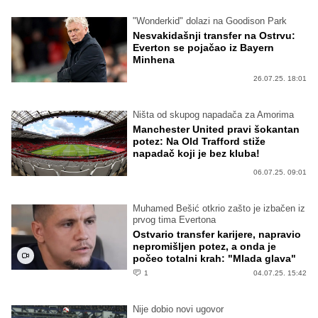
"Wonderkid" dolazi na Goodison Park
Nesvakidašnji transfer na Ostrvu:
Everton se pojačao iz Bayern
Minhena
26.07.25. 18:01
Ništa od skupog napadača za Amorima
Manchester United pravi šokantan
potez: Na Old Trafford stiže
napadač koji je bez kluba!
06.07.25. 09:01
Muhamed Bešić otkrio zašto je izbačen iz
prvog tima Evertona
Ostvario transfer karijere, napravio
nepromišljen potez, a onda je
počeo totalni krah: "Mlada glava"
1
04.07.25. 15:42
Nije dobio novi ugovor