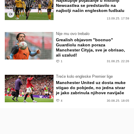
Najskuplje pojačanje u historiji
Newcastlea se predstavilo na
najbolji način engleskom fudbalu
13.09.25. 17:59
Nije mu ovo trebalo
Grealish objavom "bocnuo"
Guardiolu nakon poraza
Manchester Cityja, sve je obrisao,
ali uzalud!
1
31.08.25. 22:26
Treće kolo engleske Premier lige
Manchester United uz dosta muke
stigao do pobjede, no jedna stvar
je jako zabrinula njihove navijače
4
30.08.25. 18:05