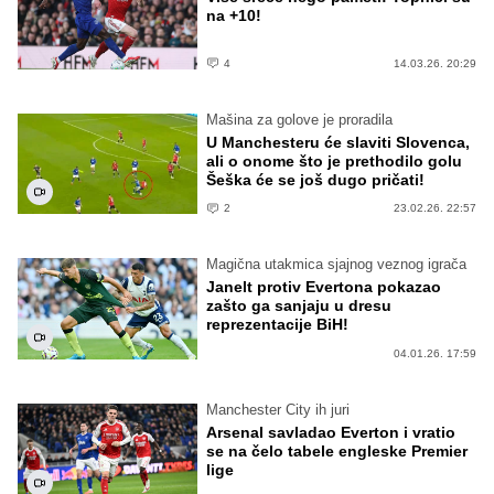
na +10!
4
14.03.26. 20:29
Mašina za golove je proradila
U Manchesteru će slaviti Slovenca,
ali o onome što je prethodilo golu
Šeška će se još dugo pričati!
2
23.02.26. 22:57
Magična utakmica sjajnog veznog igrača
Janelt protiv Evertona pokazao
zašto ga sanjaju u dresu
reprezentacije BiH!
04.01.26. 17:59
Manchester City ih juri
Arsenal savladao Everton i vratio
se na čelo tabele engleske Premier
lige