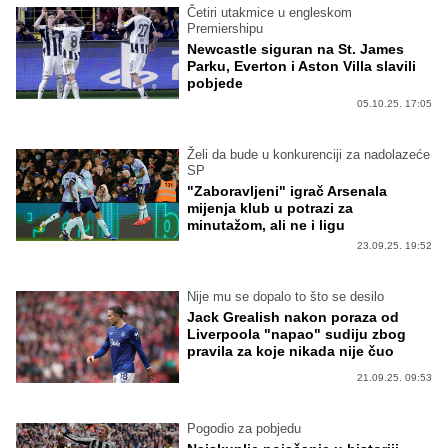
Četiri utakmice u engleskom
Premiershipu
Newcastle siguran na St. James
Parku, Everton i Aston Villa slavili
pobjede
05.10.25. 17:05
Želi da bude u konkurenciji za nadolazeće
SP
"Zaboravljeni" igrač Arsenala
mijenja klub u potrazi za
minutažom, ali ne i ligu
23.09.25. 19:52
Nije mu se dopalo to što se desilo
Jack Grealish nakon poraza od
Liverpoola "napao" sudiju zbog
pravila za koje nikada nije čuo
21.09.25. 09:53
Pogodio za pobjedu