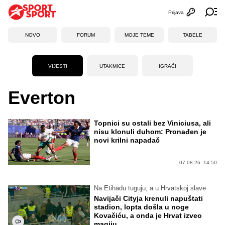
Prijava
Otvori profi
Ot
NOVO
FORUM
MOJE TEME
TABELE
VIJESTI
UTAKMICE
IGRAČI
Everton
Topnici su ostali bez Viniciusa, ali
nisu klonuli duhom: Pronađen je
novi krilni napadač
07.08.26. 14:50
Na Etihadu tuguju, a u Hrvatskoj slave
Navijači Cityja krenuli napuštati
stadion, lopta došla u noge
Kovačiću, a onda je Hrvat izveo
magiju