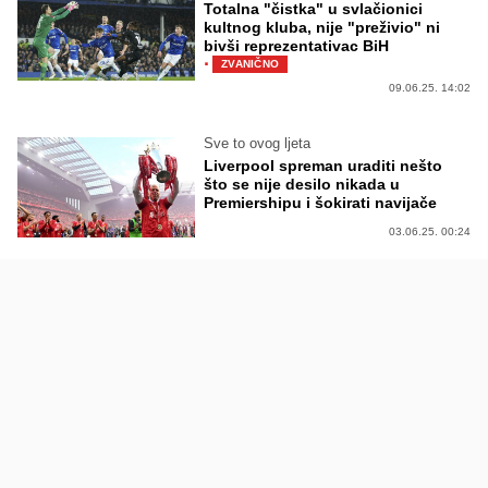
Totalna "čistka" u svlačionici
kultnog kluba, nije "preživio" ni
bivši reprezentativac BiH
·
ZVANIČNO
09.06.25. 14:02
Sve to ovog ljeta
Liverpool spreman uraditi nešto
što se nije desilo nikada u
Premiershipu i šokirati navijače
03.06.25. 00:24