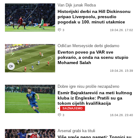
Van Dijk junak Redsa
Historijski derbi na Hill Dickinsonu
pripao Liverpoolu, presudio
pogodak u 100. minuti utakmice
3
19.04.26. 17:02
Odličan Merseyside derbi gledamo
Everton poveo pa VAR sve
pokvario, a onda na scenu stupio
Mohamed Salah
19.04.26. 15:39
Dobre igre nisu prošle nezapaženo
Esmir Bajraktarević na meti kultnog
kluba iz Engleske: Pratili su ga
tokom cijelih kvalifikacija
·
SAZNAJEMO
3
16.04.26. 23:40
Arsenal grabi ka tituli
Više sreće nego pameti: Topnici su