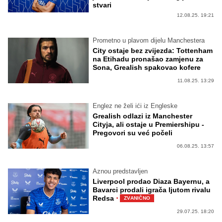
stvari
12.08.25. 19:21
Prometno u plavom dijelu Manchestera
City ostaje bez zvijezda: Tottenham
na Etihadu pronašao zamjenu za
Sona, Grealish spakovao kofere
11.08.25. 13:29
Englez ne želi ići iz Engleske
Grealish odlazi iz Manchester
Cityja, ali ostaje u Premiershipu -
Pregovori su već počeli
06.08.25. 13:57
Aznou predstavljen
Liverpool prodao Diaza Bayernu, a
Bavarci prodali igrača ljutom rivalu
·
Redsa
ZVANIČNO
29.07.25. 18:20