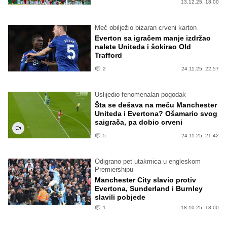
13.12.25. 18:00
Meč obilježio bizaran crveni karton
Everton sa igračem manje izdržao
nalete Uniteda i šokirao Old
Trafford
2
24.11.25. 22:57
Uslijedio fenomenalan pogodak
Šta se dešava na meču Manchester
Uniteda i Evertona? Ošamario svog
saigrača, pa dobio crveni
5
24.11.25. 21:42
Odigrano pet utakmica u engleskom
Premiershipu
Manchester City slavio protiv
Evertona, Sunderland i Burnley
slavili pobjede
1
18.10.25. 18:00