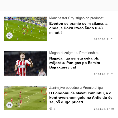
Manchester City stigao do prednosti
Everton se branio svim silama, a
onda je Doku izveo čudo u 43.
minuti!
04.05.26. 21:51
Mogao bi zaigrati u Premiershipu
Najjača liga svijeta čeka bh.
zvijezdu: Pun gas po Esmira
Bajraktarevića!
28.04.26. 21:31
Zanimljivo popodne u Premiershipu
U Londonu će slaviti Palhinhu, a o
kontroverznom golu na Anfieldu će
se još dugo pričati
1
25.04.26. 17:59