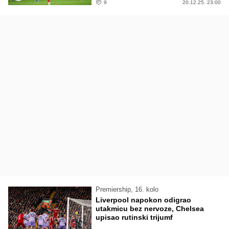
9
20.12.25. 23:00
Premiership, 16. kolo
Liverpool napokon odigrao
utakmicu bez nervoze, Chelsea
upisao rutinski trijumf