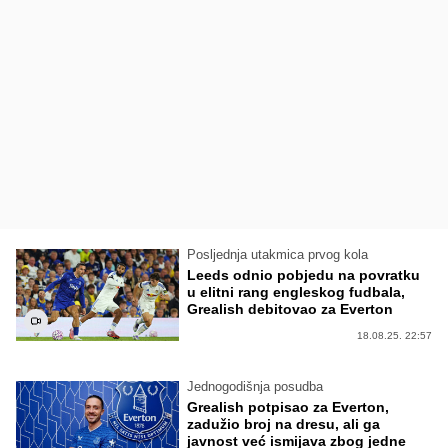
Posljednja utakmica prvog kola
Leeds odnio pobjedu na povratku
u elitni rang engleskog fudbala,
Grealish debitovao za Everton
18.08.25. 22:57
Jednogodišnja posudba
Grealish potpisao za Everton,
zadužio broj na dresu, ali ga
javnost već ismijava zbog jedne