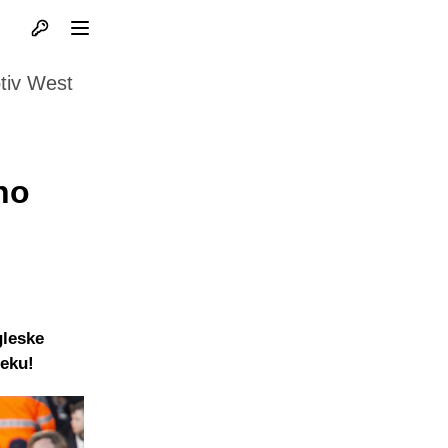
Otvori profil
Otvori meni
tiv West
i
no
gleske
jeku!