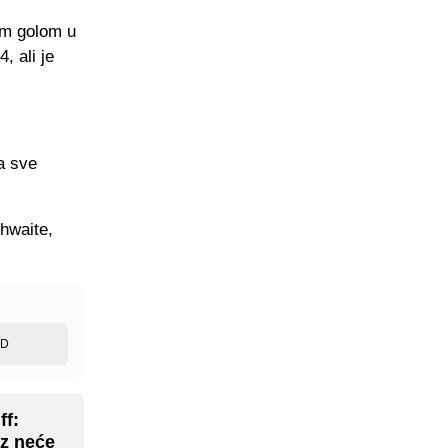
im golom u
, ali je
a sve
thwaite,
ED
ff:
ez neće