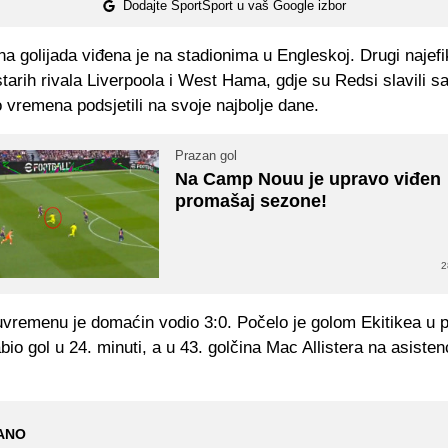
Dodajte SportSport u vaš Google izbor
a golijada viđena je na stadionima u Engleskoj. Drugi najefik
starih rivala Liverpoola i West Hama, gdje su Redsi slavili sa
vremena podsjetili na svoje najbolje dane.
Prazan gol
Na Camp Nouu je upravo viđen
promašaj sezone!
2
vremenu je domaćin vodio 3:0. Počelo je golom Ekitikea u p
bio gol u 24. minuti, a u 43. golčina Mac Allistera na asisten
ANO