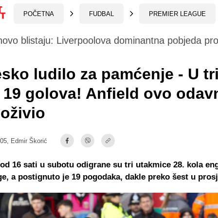
POČETNA
FUDBAL
PREMIER LEAGUE
ovo blistaju: Liverpoolova dominantna pobjeda pro
sko ludilo za pamćenje - U tr
19 golova! Anfield ovo odav
doživio
:05,
Edmir Škorić
od 16 sati u subotu odigrane su tri utakmice 28. kola en
ge, a postignuto je 19 pogodaka, dakle preko šest u pros