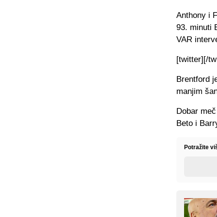
Anthony i 
93. minuti 
VAR interve
[twitter][/tw
Brentford j
manjim šan
Dobar meč v
Beto i Bar
Potražite v