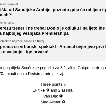
akav preokret
išta od Saudijske Arabije, poznato gdje će od ljeta ig
alah?!
e je jasno
erezu trener i ne treba! Donio je odluku i na ljeto ide 
a najboljeg veznjaka Premiershipa
pnicima najveće šanse za trofej
prema se vrhunski spektakl - Arsenal uvjerljivo prvi 
a osvajanje Lige prvaka!
rugog dijela Souček je pogodio za 3:1, ali je Gakpo na drugu
70. minuti donio Redsima mirniji kraj.
Three points ✊
Ekitike ⚽ and 2 assist.
Van Dijk ⚽
Mac Alister ⚽