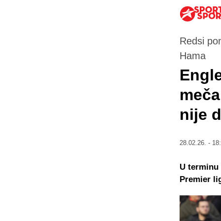
Redsi pon
Hama
Engle
meča 
nije 
28.02.26. - 18
U terminu 
Premier li