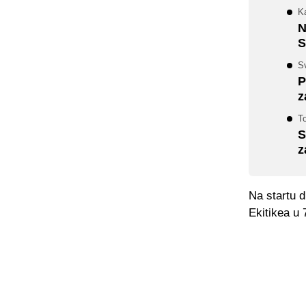
K
N
S
Sv
P
z
To
S
z
Na startu d
Ekitikea u 