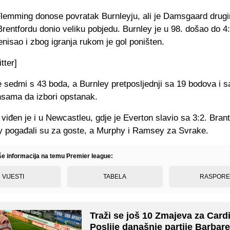
Flemming donose povratak Burnleyju, ali je Damsgaard drug
Brentfordu donio veliku pobjedu. Burnley je u 98. došao do 4:4
nisao i zbog igranja rukom je gol poništen.
itter]
e sedmi s 43 boda, a Burnley pretposljednji sa 19 bodova i s
sama da izbori opstanak.
iđen je i u Newcastleu, gdje je Everton slavio sa 3:2. Bran
ry pogađali su za goste, a Murphy i Ramsey za Svrake.
iše informacija na temu Premier league:
VIJESTI
TABELA
RASPOR
Traži se još 10 Zmajeva za Cardi
Poslije današnje partije Barbar