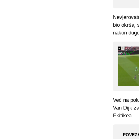
Nevjerovatn
bio okršaj 
nakon dugo 
Već na polu
Van Dijk za
Ekitikea.
POVEZ