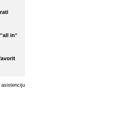
rati
"all in"
favorit
 asistenciju