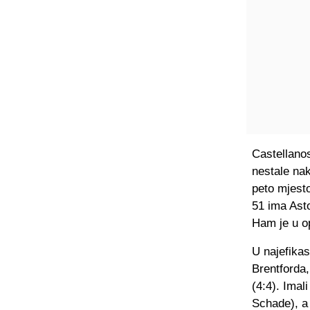
Castellanos
nestale nak
peto mjest
51 ima Asto
Ham je u o
U najefika
Brentforda,
(4:4). Ima
Schade), a 