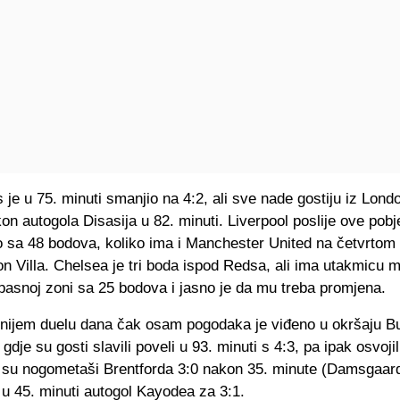
 je u 75. minuti smanjio na 4:2, ali sve nade gostiju iz Lond
on autogola Disasija u 82. minuti. Liverpool poslije ove pobj
o sa 48 bodova, koliko ima i Manchester United na četvrtom 
n Villa. Chelsea je tri boda ispod Redsa, ali ima utakmicu 
pasnoj zoni sa 25 bodova i jasno je da mu treba promjena.
snijem duelu dana čak osam pogodaka je viđeno u okršaju Bu
 gdje su gosti slavili poveli u 93. minuti s 4:3, pa ipak osvoj
li su nogometaši Brentforda 3:0 nakon 35. minute (Damsgaard
u 45. minuti autogol Kayodea za 3:1.