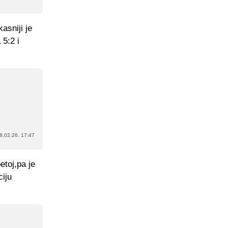
asniji je
 5:2 i
8.02.26. 17:47
etoj,pa je
ciju