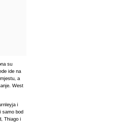
ona su
ede ide na
mjestu, a
manje. West
rnleyja i
ili samo bod
, Thiago i