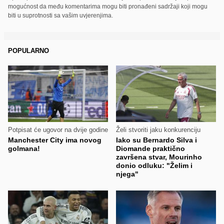
mogućnost da među komentarima mogu biti pronađeni sadržaji koji mogu
biti u suprotnosti sa vašim uvjerenjima.
POPULARNO
Potpisat će ugovor na dvije godine
Želi stvoriti jaku konkurenciju
Manchester City ima novog
Iako su Bernardo Silva i
golmana!
Diomande praktično
završena stvar, Mourinho
donio odluku: "Želim i
njega"