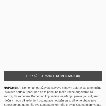
PRIKAŽI STRANICU KOMENTARA (0)
NAPOMENA:
Komentari odražavaju stavove njihovih autora/ica, a ne nužno
i stavove portala SportSport.ba te portal ne može i neće odgovarati za
sadržaj tih kometara. Komentari koji sadrže vrijeđanja, psovanja i vulgaran
riječnik mogu biti uklonjeni bez najave i objašnjenja, ali to ne obavezuje
SportSport.ba da obriše sve komentare koji krše pravila. Čitanjem prihvatate