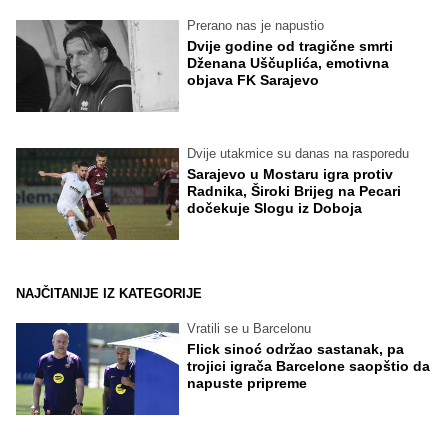
Prerano nas je napustio
Dvije godine od tragične smrti
Dženana Uščuplića, emotivna
objava FK Sarajevo
Dvije utakmice su danas na rasporedu
Sarajevo u Mostaru igra protiv
Radnika, Široki Brijeg na Pecari
dočekuje Slogu iz Doboja
NAJČITANIJE IZ KATEGORIJE
Vratili se u Barcelonu
Flick sinoć održao sastanak, pa
trojici igrača Barcelone saopštio da
napuste pripreme