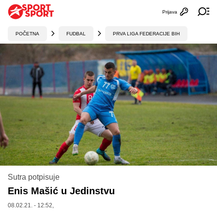
Prijava
Otvori profi
Ot
POČETNA
FUDBAL
PRVA LIGA FEDERACIJE BIH
Sutra potpisuje
Enis Mašić u Jedinstvu
08.02.21. - 12:52,