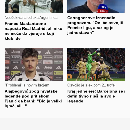
Neočekivana odluka Argentinca
Carragher sve iznenadio
prognozom: "Oni će osvojiti
Franco Mastantuono
Premier ligu, a razlog je
napušta Real Madrid, ali niko
jednostavan"
ne može da vjeruje u koji
klub ide
"Problemi" s novim brojem
Osvojio je s ekipom 21 trofej
Alajbegović zbog hrvatske
Kraj jedne ere: Barcelona se i
legende pod pritiskom,
definitivno riješila svoje
Pjanić ga brani: "Bio je veliki
legende
igrač, ali..."