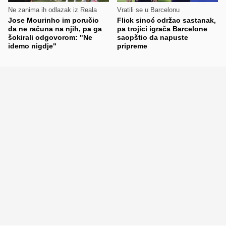
Ne zanima ih odlazak iz Reala
Vratili se u Barcelonu
Jose Mourinho im poručio
Flick sinoć održao sastanak,
da ne računa na njih, pa ga
pa trojici igrača Barcelone
šokirali odgovorom: "Ne
saopštio da napuste
idemo nigdje"
pripreme