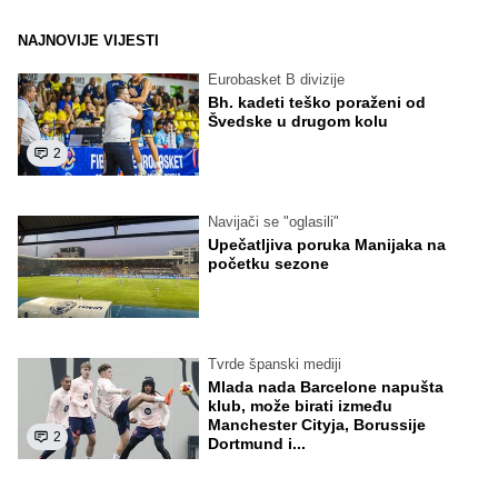
NAJNOVIJE VIJESTI
Eurobasket B divizije
Bh. kadeti teško poraženi od
Švedske u drugom kolu
2
Navijači se "oglasili"
Upečatljiva poruka Manijaka na
početku sezone
Tvrde španski mediji
Mlada nada Barcelone napušta
klub, može birati između
Manchester Cityja, Borussije
2
Dortmund i...