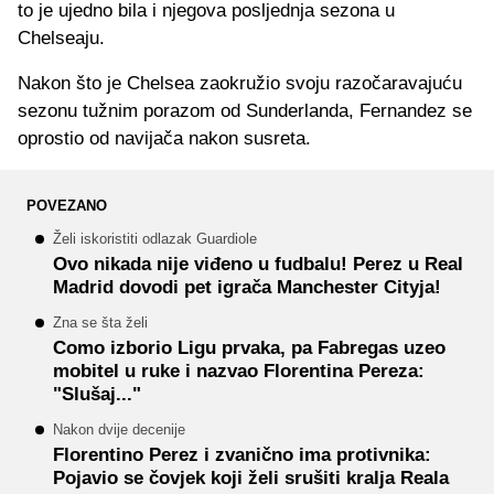
to je ujedno bila i njegova posljednja sezona u
Chelseaju.
Nakon što je Chelsea zaokružio svoju razočaravajuću
sezonu tužnim porazom od Sunderlanda, Fernandez se
oprostio od navijača nakon susreta.
POVEZANO
Želi iskoristiti odlazak Guardiole
Ovo nikada nije viđeno u fudbalu! Perez u Real
Madrid dovodi pet igrača Manchester Cityja!
Zna se šta želi
Como izborio Ligu prvaka, pa Fabregas uzeo
mobitel u ruke i nazvao Florentina Pereza:
"Slušaj..."
Nakon dvije decenije
Florentino Perez i zvanično ima protivnika:
Pojavio se čovjek koji želi srušiti kralja Reala