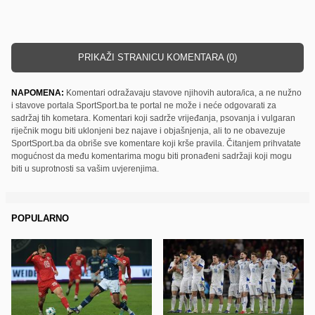
PRIKAŽI STRANICU KOMENTARA (0)
NAPOMENA:
Komentari odražavaju stavove njihovih autora/ica, a ne nužno
i stavove portala SportSport.ba te portal ne može i neće odgovarati za
sadržaj tih kometara. Komentari koji sadrže vrijeđanja, psovanja i vulgaran
riječnik mogu biti uklonjeni bez najave i objašnjenja, ali to ne obavezuje
SportSport.ba da obriše sve komentare koji krše pravila. Čitanjem prihvatate
mogućnost da među komentarima mogu biti pronađeni sadržaji koji mogu
biti u suprotnosti sa vašim uvjerenjima.
POPULARNO