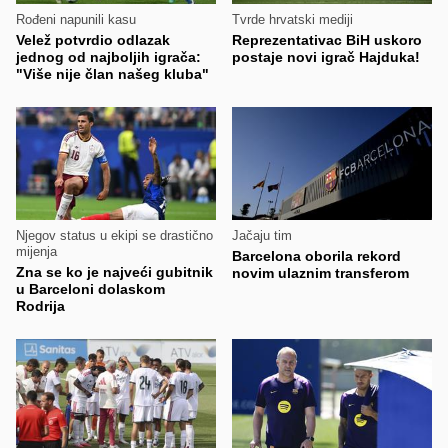
Rođeni napunili kasu
Tvrde hrvatski mediji
Velež potvrdio odlazak
Reprezentativac BiH uskoro
jednog od najboljih igrača:
postaje novi igrač Hajduka!
"Više nije član našeg kluba"
Njegov status u ekipi se drastično
Jačaju tim
mijenja
Barcelona oborila rekord
Zna se ko je najveći gubitnik
novim ulaznim transferom
u Barceloni dolaskom
Rodrija