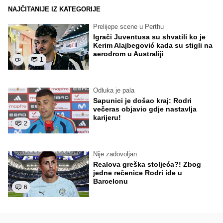
NAJČITANIJE IZ KATEGORIJE
Prelijepe scene u Perthu
Igrači Juventusa su shvatili ko je
Kerim Alajbegović kada su stigli na
aerodrom u Australiji
1
Odluka je pala
Sapunici je došao kraj: Rodri
večeras objavio gdje nastavlja
karijeru!
2
Nije zadovoljan
Realova greška stoljeća?! Zbog
jedne rečenice Rodri ide u
Barcelonu
6