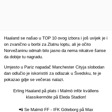
Haaland se našao u TOP 10 ovog izbora i još uvijek je i
on zvanično u borbi za Zlatnu loptu, ali je očito
Norvežaninu odmah bilo jasno da nema nikakve šanse
da dobije tu nagradu.
Umjesto u Pariz napadač Manchester Cityja slobodan
dan odlučio je iskoristiti za odlazak u Švedsku, te je
pokazao gdje se večeras nalazi.
Erling Haaland på plats i Malmö inför kvällens
klassikermöte på Eleda Stadion!
📲 Se Malmö FF - IFK Göteborg på Max