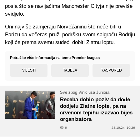
posla što se navijačima Manchester Cityja nije previše
svidjelo.
Oni najviše zamjeraju Norvežaninu što neće biti u
Parizu da večeras pruži podršku svom saigraču Rodriju
koji će prema svemu sudeći dobiti Zlatnu loptu.
Potražite više informacija na temu Premier league:
VIJESTI
TABELA
RASPORED
Sve zbog Viniciusa Juniora
Receba dobio poziv da dođe
dodjelu Zlatne lopte, pa na
crvenom tepihu izazvao bijes
organizatora
6
28.10.24. 19:26