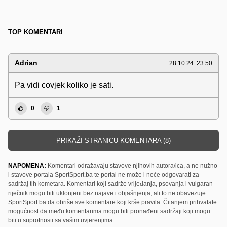
TOP KOMENTARI
Adrian
28.10.24. 23:50
Pa vidi covjek koliko je sati.
0
1
PRIKAŽI STRANICU KOMENTARA (8)
NAPOMENA:
Komentari odražavaju stavove njihovih autora/ica, a ne nužno
i stavove portala SportSport.ba te portal ne može i neće odgovarati za
sadržaj tih kometara. Komentari koji sadrže vrijeđanja, psovanja i vulgaran
riječnik mogu biti uklonjeni bez najave i objašnjenja, ali to ne obavezuje
SportSport.ba da obriše sve komentare koji krše pravila. Čitanjem prihvatate
mogućnost da među komentarima mogu biti pronađeni sadržaji koji mogu
biti u suprotnosti sa vašim uvjerenjima.