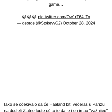
game…
😂😂😂
pic.twitter.com/Ow1rT64LTx
October 28, 2024
— george (@StokeyyG2)
Iako se očekivalo da će Haaland biti večeras u Parizu
na dodjeli Zlatne lopte očito je da je i on imao "važnijeg"