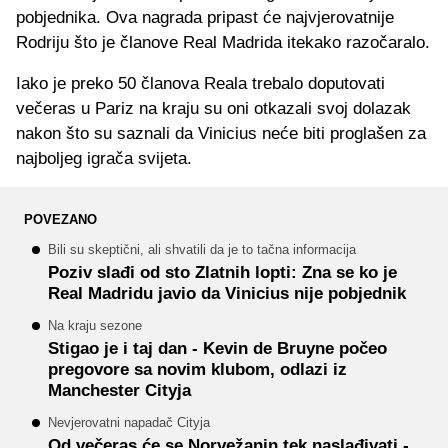
pobjednika. Ova nagrada pripast će najvjerovatnije
Rodriju što je članove Real Madrida itekako razočaralo.
Iako je preko 50 članova Reala trebalo doputovati
večeras u Pariz na kraju su oni otkazali svoj dolazak
nakon što su saznali da Vinicius neće biti proglašen za
najboljeg igrača svijeta.
POVEZANO
Bili su skeptični, ali shvatili da je to tačna informacija
Poziv slađi od sto Zlatnih lopti: Zna se ko je
Real Madridu javio da Vinicius nije pobjednik
Na kraju sezone
Stigao je i taj dan - Kevin de Bruyne počeo
pregovore sa novim klubom, odlazi iz
Manchester Cityja
Nevjerovatni napadač Cityja
Od večeras će se Norvežanin tek naslađivati -