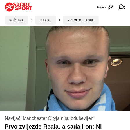
Prijava
Otvori profi
Ot
POČETNA
FUDBAL
PREMIER LEAGUE
Navijači Manchester Cityja nisu oduševljeni
Prvo zvijezde Reala, a sada i on: Ni