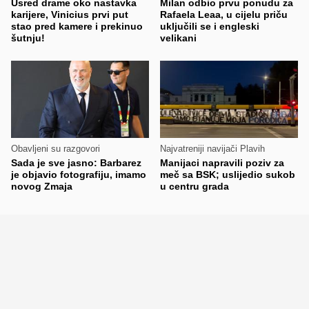
Usred drame oko nastavka
Milan odbio prvu ponudu za
karijere, Vinicius prvi put
Rafaela Leaa, u cijelu priču
stao pred kamere i prekinuo
uključili se i engleski
šutnju!
velikani
Obavljeni su razgovori
Najvatreniji navijači Plavih
Sada je sve jasno: Barbarez
Manijaci napravili poziv za
je objavio fotografiju, imamo
meč sa BSK; uslijedio sukob
novog Zmaja
u centru grada