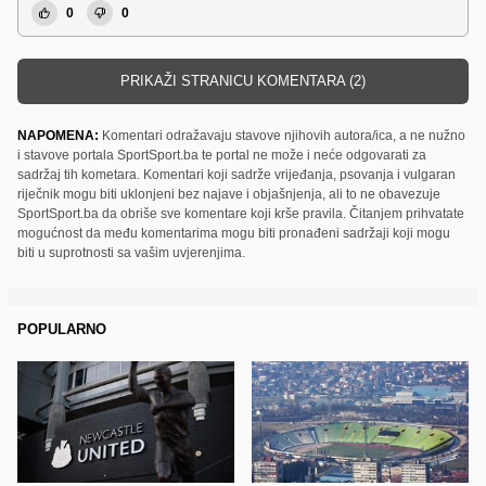
0
0
PRIKAŽI STRANICU KOMENTARA (2)
NAPOMENA:
Komentari odražavaju stavove njihovih autora/ica, a ne nužno
i stavove portala SportSport.ba te portal ne može i neće odgovarati za
sadržaj tih kometara. Komentari koji sadrže vrijeđanja, psovanja i vulgaran
riječnik mogu biti uklonjeni bez najave i objašnjenja, ali to ne obavezuje
SportSport.ba da obriše sve komentare koji krše pravila. Čitanjem prihvatate
mogućnost da među komentarima mogu biti pronađeni sadržaji koji mogu
biti u suprotnosti sa vašim uvjerenjima.
POPULARNO