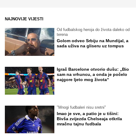
NAJNOVIJE VIJESTI
Od fudbalskog heroja do života daleko od
terena
Golom odveo Srbiju na Mundijal, a
sada uživa na gliseru uz tompus
Igrač Barcelone otvorio dušu: „Bio
sam na vrhuncu, a onda je počelo
najgore ljeto mog života“
"Mnogi fudbaleri nisu sretni"
Imao je sve, a patio je u tišini:
Bivša zvijezda Chelseaja otkrila
mračnu tajnu fudbala