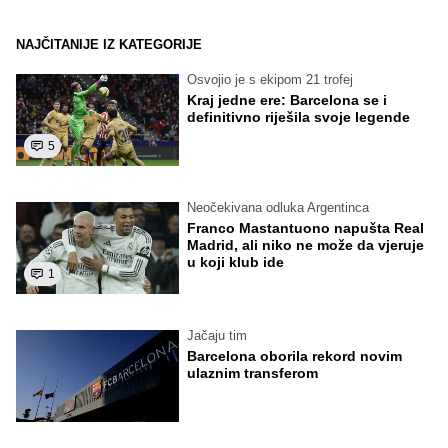
NAJČITANIJE IZ KATEGORIJE
Osvojio je s ekipom 21 trofej
Kraj jedne ere: Barcelona se i
definitivno riješila svoje legende
5
Neočekivana odluka Argentinca
Franco Mastantuono napušta Real
Madrid, ali niko ne može da vjeruje
u koji klub ide
1
Jačaju tim
Barcelona oborila rekord novim
ulaznim transferom