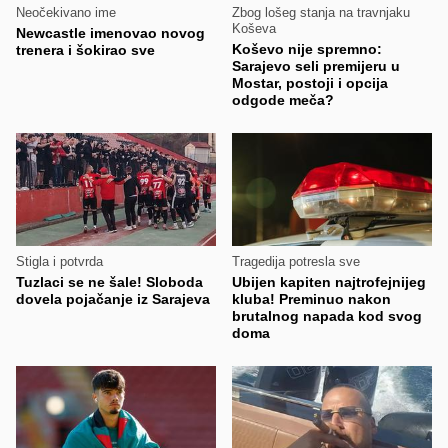
Neočekivano ime
Zbog lošeg stanja na travnjaku
Koševa
Newcastle imenovao novog
Koševo nije spremno:
trenera i šokirao sve
Sarajevo seli premijeru u
Mostar, postoji i opcija
odgode meča?
Stigla i potvrda
Tragedija potresla sve
Tuzlaci se ne šale! Sloboda
Ubijen kapiten najtrofejnijeg
dovela pojačanje iz Sarajeva
kluba! Preminuo nakon
brutalnog napada kod svog
doma