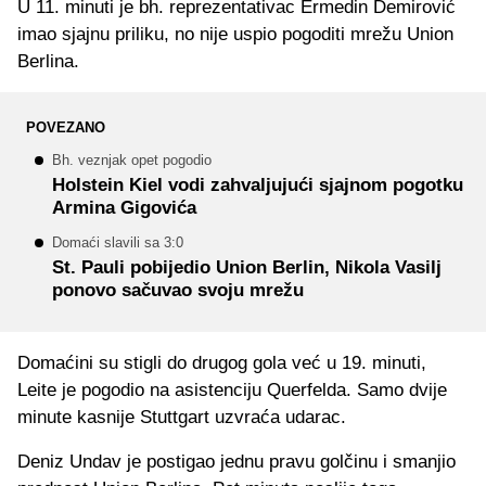
U 11. minuti je bh. reprezentativac Ermedin Demirović
imao sjajnu priliku, no nije uspio pogoditi mrežu Union
Berlina.
POVEZANO
Bh. veznjak opet pogodio
Holstein Kiel vodi zahvaljujući sjajnom pogotku
Armina Gigovića
Domaći slavili sa 3:0
St. Pauli pobijedio Union Berlin, Nikola Vasilj
ponovo sačuvao svoju mrežu
Domaćini su stigli do drugog gola već u 19. minuti,
Leite je pogodio na asistenciju Querfelda. Samo dvije
minute kasnije Stuttgart uzvraća udarac.
Deniz Undav je postigao jednu pravu golčinu i smanjio