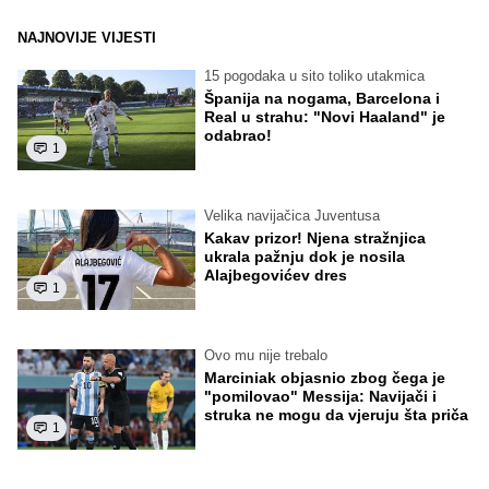
NAJNOVIJE VIJESTI
15 pogodaka u sito toliko utakmica
Španija na nogama, Barcelona i
Real u strahu: "Novi Haaland" je
odabrao!
1
Velika navijačica Juventusa
Kakav prizor! Njena stražnjica
ukrala pažnju dok je nosila
Alajbegovićev dres
1
Ovo mu nije trebalo
Marciniak objasnio zbog čega je
"pomilovao" Messija: Navijači i
struka ne mogu da vjeruju šta priča
1