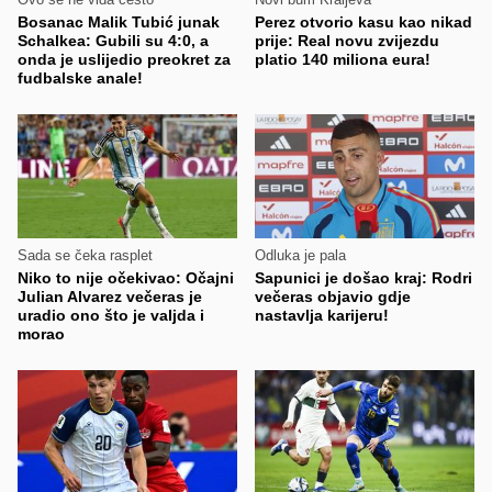
Bosanac Malik Tubić junak
Perez otvorio kasu kao nikad
Schalkea: Gubili su 4:0, a
prije: Real novu zvijezdu
onda je uslijedio preokret za
platio 140 miliona eura!
fudbalske anale!
Sada se čeka rasplet
Odluka je pala
Niko to nije očekivao: Očajni
Sapunici je došao kraj: Rodri
Julian Alvarez večeras je
večeras objavio gdje
uradio ono što je valjda i
nastavlja karijeru!
morao