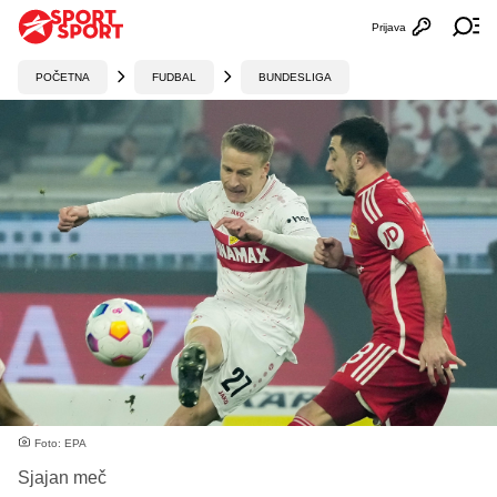
Prijava
Otvori profi
Ot
POČETNA
FUDBAL
BUNDESLIGA
Foto: EPA
Sjajan meč