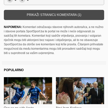
PRIKAŽI STRANICU KOMENTARA (1)
NAPOMENA:
Komentari odražavaju stavove njihovih autora/ica, a ne nužno
i stavove portala SportSport.ba te portal ne može i neće odgovarati za
sadržaj tih kometara. Komentari koji sadrže vrijeđanja, psovanja i vulgaran
riječnik mogu biti uklonjeni bez najave i objašnjenja, ali to ne obavezuje
SportSport.ba da obriše sve komentare koji krše pravila. Čitanjem prihvatate
mogućnost da među komentarima mogu biti pronađeni sadržaji koji mogu
biti u suprotnosti sa vašim uvjerenjima.
POPULARNO
Ovo se ne viđa često
Novi bum Kraljeva