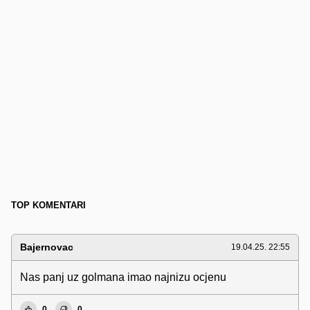
TOP KOMENTARI
Bajernovac
19.04.25. 22:55
Nas panj uz golmana imao najnizu ocjenu
0
0