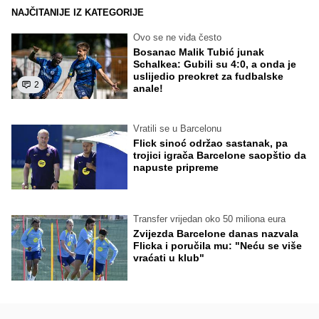
NAJČITANIJE IZ KATEGORIJE
Ovo se ne viđa često
Bosanac Malik Tubić junak
Schalkea: Gubili su 4:0, a onda je
uslijedio preokret za fudbalske
2
anale!
Vratili se u Barcelonu
Flick sinoć održao sastanak, pa
trojici igrača Barcelone saopštio da
napuste pripreme
Transfer vrijedan oko 50 miliona eura
Zvijezda Barcelone danas nazvala
Flicka i poručila mu: "Neću se više
vraćati u klub"