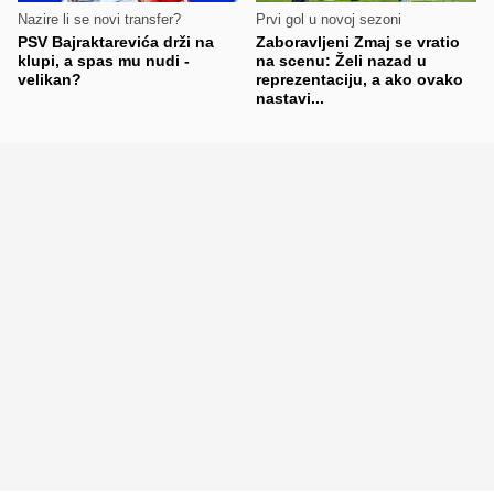
Nazire li se novi transfer?
Prvi gol u novoj sezoni
PSV Bajraktarevića drži na
Zaboravljeni Zmaj se vratio
klupi, a spas mu nudi -
na scenu: Želi nazad u
velikan?
reprezentaciju, a ako ovako
nastavi...