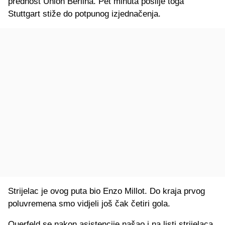
prednost Union Berlina. Pet minuta poslije toga
Stuttgart stiže do potpunog izjednačenja.
Strijelac je ovog puta bio Enzo Millot. Do kraja prvog
poluvremena smo vidjeli još čak četiri gola.
Querfeld se nakon asistencije našao i na listi strijelaca,