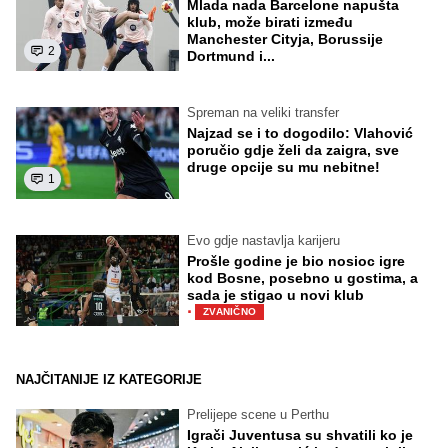
Mlada nada Barcelone napušta
klub, može birati između
Manchester Cityja, Borussije
2
Dortmund i...
Spreman na veliki transfer
Najzad se i to dogodilo: Vlahović
poručio gdje želi da zaigra, sve
druge opcije su mu nebitne!
1
Evo gdje nastavlja karijeru
Prošle godine je bio nosioc igre
kod Bosne, posebno u gostima, a
sada je stigao u novi klub
·
ZVANIČNO
NAJČITANIJE IZ KATEGORIJE
Prelijepe scene u Perthu
Igrači Juventusa su shvatili ko je