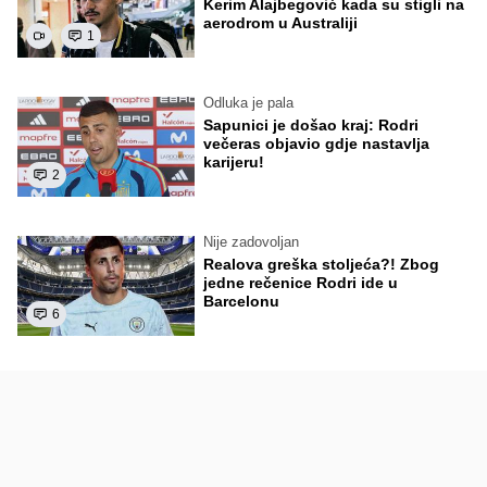
Kerim Alajbegović kada su stigli na
aerodrom u Australiji
1
Odluka je pala
Sapunici je došao kraj: Rodri
večeras objavio gdje nastavlja
karijeru!
2
Nije zadovoljan
Realova greška stoljeća?! Zbog
jedne rečenice Rodri ide u
Barcelonu
6