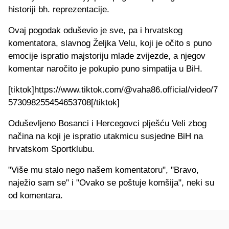
historiji bh. reprezentacije.
Ovaj pogodak oduševio je sve, pa i hrvatskog
komentatora, slavnog Željka Velu, koji je očito s puno
emocije ispratio majstoriju mlade zvijezde, a njegov
komentar naročito je pokupio puno simpatija u BiH.
[tiktok]https://www.tiktok.com/@vaha86.official/video/7
573098255454653708[/tiktok]
Oduševljeno Bosanci i Hercegovci plješću Veli zbog
načina na koji je ispratio utakmicu susjedne BiH na
hrvatskom Sportklubu.
"Više mu stalo nego našem komentatoru", "Bravo,
naježio sam se" i "Ovako se poštuje komšija", neki su
od komentara.