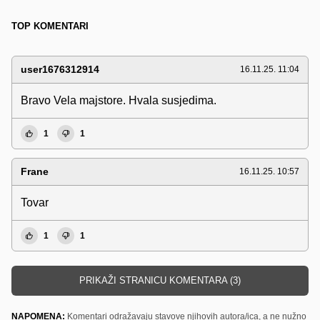
TOP KOMENTARI
user1676312914
16.11.25. 11:04
Bravo Vela majstore. Hvala susjedima.
1
1
Frane
16.11.25. 10:57
Tovar
1
1
PRIKAŽI STRANICU KOMENTARA (3)
NAPOMENA:
Komentari odražavaju stavove njihovih autora/ica, a ne nužno