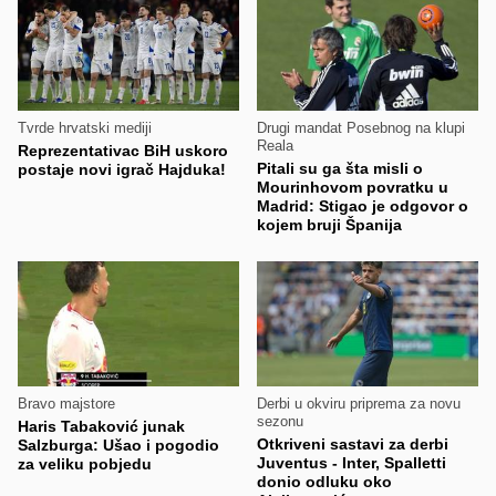
Tvrde hrvatski mediji
Drugi mandat Posebnog na klupi
Reala
Reprezentativac BiH uskoro
Pitali su ga šta misli o
postaje novi igrač Hajduka!
Mourinhovom povratku u
Madrid: Stigao je odgovor o
kojem bruji Španija
Bravo majstore
Derbi u okviru priprema za novu
sezonu
Haris Tabaković junak
Otkriveni sastavi za derbi
Salzburga: Ušao i pogodio
Juventus - Inter, Spalletti
za veliku pobjedu
donio odluku oko