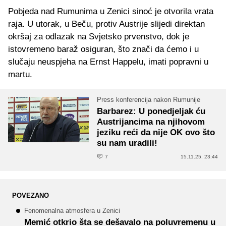
Pobjeda nad Rumunima u Zenici sinoć je otvorila vrata
raja. U utorak, u Beču, protiv Austrije slijedi direktan
okršaj za odlazak na Svjetsko prvenstvo, dok je
istovremeno baraž osiguran, što znači da ćemo i u
slučaju neuspjeha na Ernst Happelu, imati popravni u
martu.
Press konferencija nakon Rumunije
Barbarez: U ponedjeljak ću
Austrijancima na njihovom
jeziku reći da nije OK ovo što
su nam uradili!
7
15.11.25. 23:44
POVEZANO
Fenomenalna atmosfera u Zenici
Memić otkrio šta se dešavalo na poluvremenu u