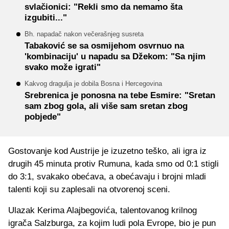
svlačionici: "Rekli smo da nemamo šta
izgubiti..."
Bh. napadač nakon večerašnjeg susreta
Tabaković se sa osmijehom osvrnuo na
'kombinaciju' u napadu sa Džekom: "Sa njim
svako može igrati"
Kakvog dragulja je dobila Bosna i Hercegovina
Srebrenica je ponosna na tebe Esmire: "Sretan
sam zbog gola, ali više sam sretan zbog
pobjede"
Gostovanje kod Austrije je izuzetno teško, ali igra iz
drugih 45 minuta protiv Rumuna, kada smo od 0:1 stigli
do 3:1, svakako obećava, a obećavaju i brojni mladi
talenti koji su zaplesali na otvorenoj sceni.
Ulazak Kerima Alajbegovića, talentovanog krilnog
igrača Salzburga, za kojim ludi pola Evrope, bio je pun