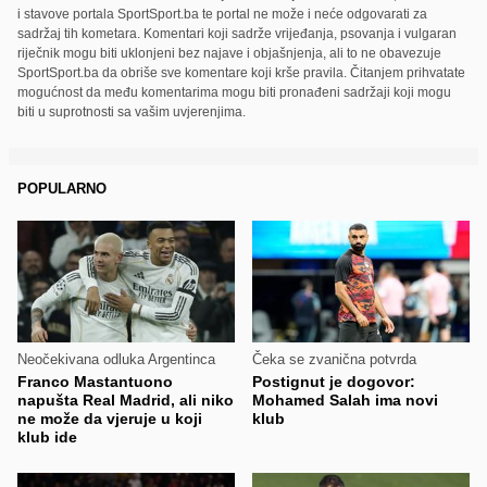
i stavove portala SportSport.ba te portal ne može i neće odgovarati za
sadržaj tih kometara. Komentari koji sadrže vrijeđanja, psovanja i vulgaran
riječnik mogu biti uklonjeni bez najave i objašnjenja, ali to ne obavezuje
SportSport.ba da obriše sve komentare koji krše pravila. Čitanjem prihvatate
mogućnost da među komentarima mogu biti pronađeni sadržaji koji mogu
biti u suprotnosti sa vašim uvjerenjima.
POPULARNO
Neočekivana odluka Argentinca
Čeka se zvanična potvrda
Franco Mastantuono
Postignut je dogovor:
napušta Real Madrid, ali niko
Mohamed Salah ima novi
ne može da vjeruje u koji
klub
klub ide