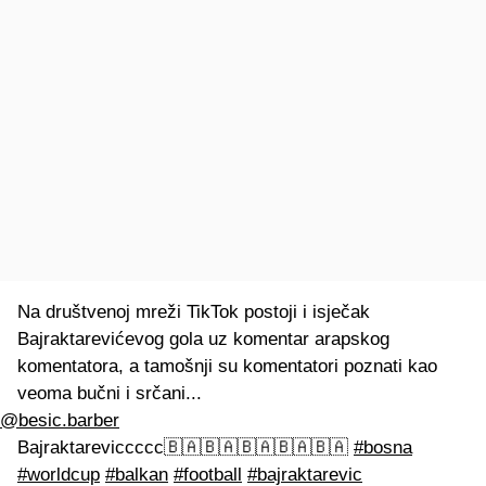
Na društvenoj mreži TikTok postoji i isječak
Bajraktarevićevog gola uz komentar arapskog
komentatora, a tamošnji su komentatori poznati kao
veoma bučni i srčani...
@besic.barber
Bajraktareviccccc🇧🇦🇧🇦🇧🇦🇧🇦🇧🇦
#bosna
#worldcup
#balkan
#football
#bajraktarevic