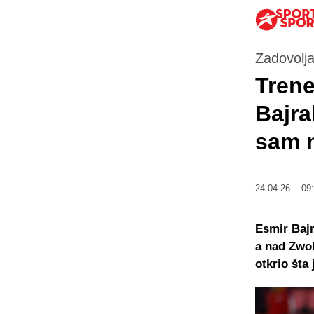
Zadovolja
Trene
Bajra
sam m
24.04.26. - 09
Esmir Bajr
a nad Zwol
otkrio šta