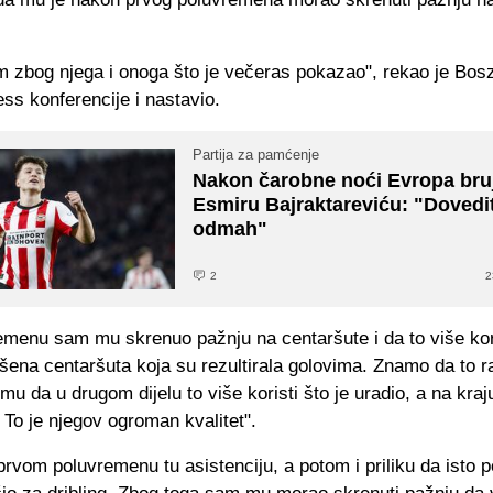
m zbog njega i onoga što je večeras pokazao", rekao je Bos
ss konferencije i nastavio.
Partija za pamćenje
Nakon čarobne noći Evropa bruj
Esmiru Bajraktareviću: "Dovedi
odmah"
2
2
emenu sam mu skrenuo pažnju na centaršute i da to više kor
šena centaršuta koja su rezultirala golovima. Znamo da to ra
u da u drugom dijelu to više koristi što je uradio, a na kraju
 To je njegov ogroman kvalitet".
prvom poluvremenu tu asistenciju, a potom i priliku da isto 