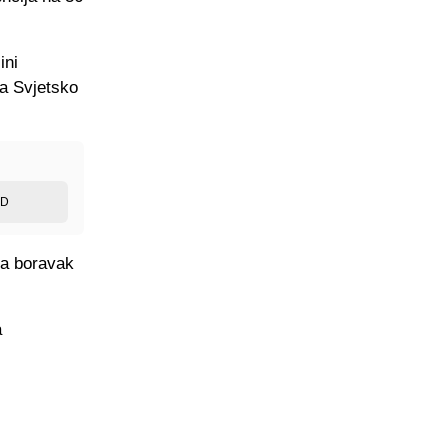
ini
za Svjetsko
ED
za boravak
a