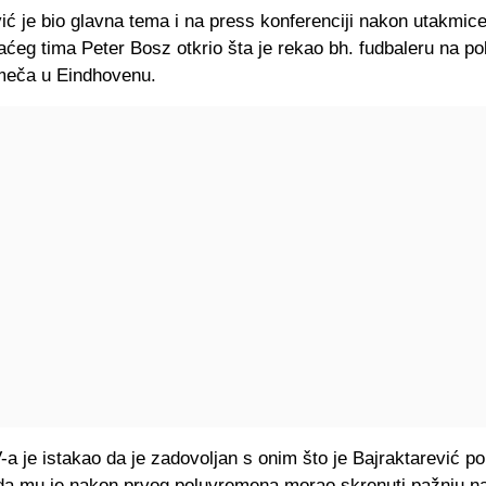
ić je bio glavna tema i na press konferenciji nakon utakmice,
aćeg tima Peter Bosz otkrio šta je rekao bh. fudbaleru na p
meča u Eindhovenu.
a je istakao da je zadovoljan s onim što je Bajraktarević p
i da mu je nakon prvog poluvremena morao skrenuti pažnju n