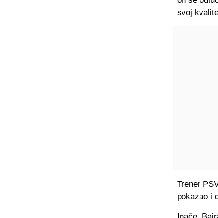
on se odluč
svoj kvalit
Trener PSV-
pokazao i 
Inače, Bajr