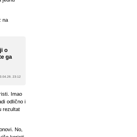
z na
i o
te ga
3.04.26. 23:12
isti. Imao
di odlično i
 rezultat
ponovi. No,