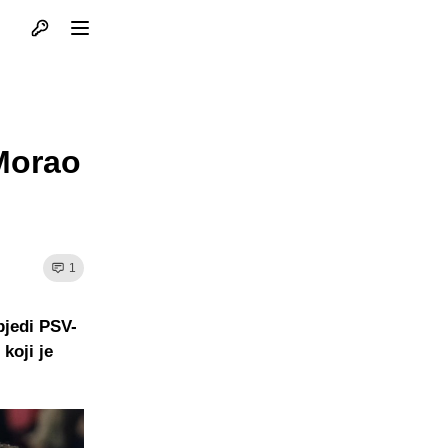
Otvori profil
Otvori meni
Morao
1
bjedi PSV-
koji je