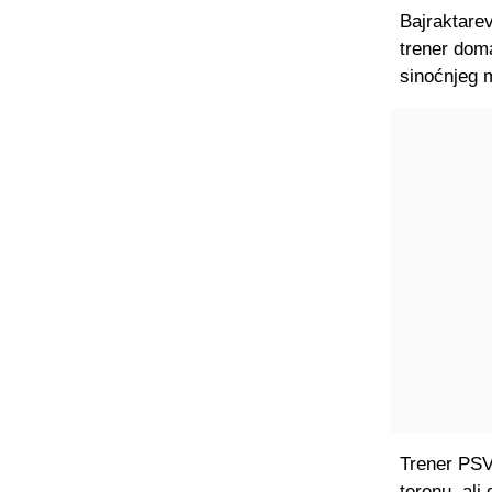
Bajraktarev
trener dom
sinoćnjeg 
Trener PSV-
terenu, al