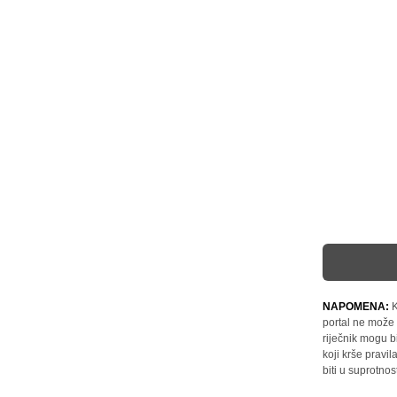
NAPOMENA:
K
portal ne može 
riječnik mogu b
koji krše pravi
biti u suprotnos