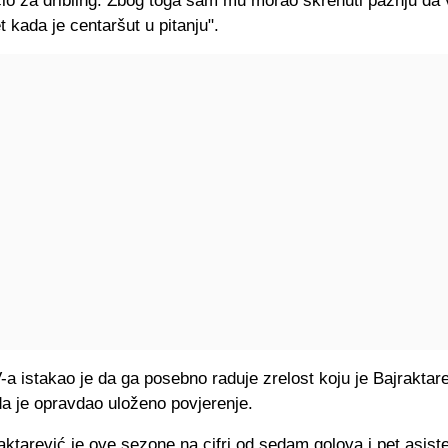
io za dribling. Zbog toga sam mu morao skrenuti pažnju da v
et kada je centaršut u pitanju".
a istakao je da ga posebno raduje zrelost koju je Bajraktar
da je opravdao uloženo povjerenje.
aktarević je ove sezone na cifri od sedam golova i pet asist