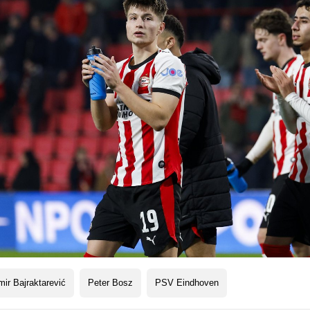
ir Bajraktarević
Peter Bosz
PSV Eindhoven