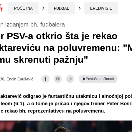
POČETNA
FUDBAL
EREDIVISIE
n izdanjem bh. fudbalera
r PSV-a otkrio šta je rekao
ktareviću na poluvremenu: "
u skrenuti pažnju"
:30,
Endin Čaušević
Poslušajte
članak
aktarević odigrao je fantastičnu utakmicu i sinoćnjoj po
leom (6:1), a o tome je pričao i njegov trener Peter Bosz 
 je rekao bh. reprezentativcu na poluvremenu.