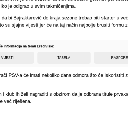
iko je odigrao u svim takmičenjima.
da bi Bajraktarević do kraja sezone trebao biti starter u već
o su sjajne vijesti jer će na taj način najbolje brusiti formu 
še informacija na temu Eredivisie:
VIJESTI
TABELA
RASPOR
rači PSV-a će imati nekoliko dana odmora što će iskoristiti 
n i klub ih želi nagraditi s obzirom da je odbrana titule prvak
 već riješena.