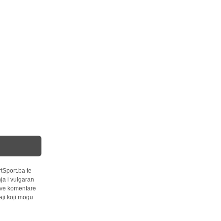
tSport.ba te
ja i vulgaran
 sve komentare
ji koji mogu