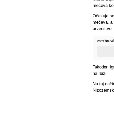
mečeva kol
Očekuje se 
mečeva, a t
prvenstvo.
Potražite vi
Također, ig
na Ibizi.
Na taj nači
Nizozemske