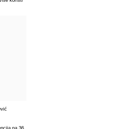
iše koristi
ević
encija na 36