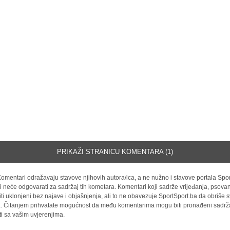
PRIKAŽI STRANICU KOMENTARA (1)
omentari odražavaju stavove njihovih autora/ica, a ne nužno i stavove portala Spor
i neće odgovarati za sadržaj tih kometara. Komentari koji sadrže vrijeđanja, psovan
iti uklonjeni bez najave i objašnjenja, ali to ne obavezuje SportSport.ba da obriše
la. Čitanjem prihvatate mogućnost da među komentarima mogu biti pronađeni sadrža
ti sa vašim uvjerenjima.