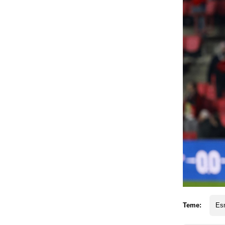
Teme:
Esm