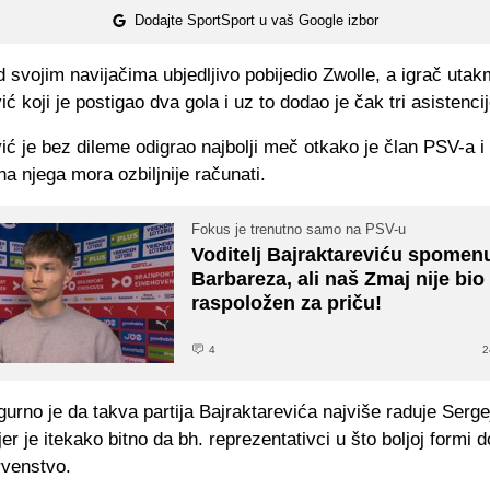
Dodajte SportSport u vaš Google izbor
 svojim navijačima ubjedljivo pobijedio Zwolle, a igrač utak
ić koji je postigao dva gola i uz to dodao je čak tri asistencij
ić je bez dileme odigrao najbolji meč otkako je član PSV-a i
na njega mora ozbiljnije računati.
Fokus je trenutno samo na PSV-u
Voditelj Bajraktareviću spomen
Barbareza, ali naš Zmaj nije bio
raspoložen za priču!
4
2
gurno je da takva partija Bajraktarevića najviše raduje Serge
er je itekako bitno da bh. reprezentativci u što boljoj formi 
rvenstvo.