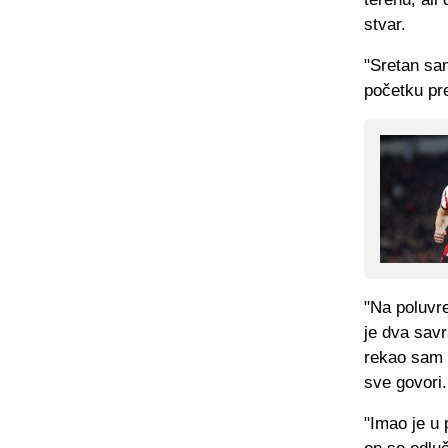
stvar.
"Sretan sa
početku pre
"Na poluvr
je dva savr
rekao sam m
sve govori.
"Imao je u 