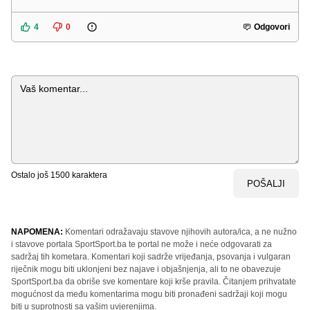
4
0
Odgovori
Komentar
Ostalo još
1500
karaktera
POŠALJI
NAPOMENA:
Komentari odražavaju stavove njihovih autora/ica, a ne nužno
i stavove portala SportSport.ba te portal ne može i neće odgovarati za
sadržaj tih kometara. Komentari koji sadrže vrijeđanja, psovanja i vulgaran
riječnik mogu biti uklonjeni bez najave i objašnjenja, ali to ne obavezuje
SportSport.ba da obriše sve komentare koji krše pravila. Čitanjem prihvatate
mogućnost da među komentarima mogu biti pronađeni sadržaji koji mogu
biti u suprotnosti sa vašim uvjerenjima.