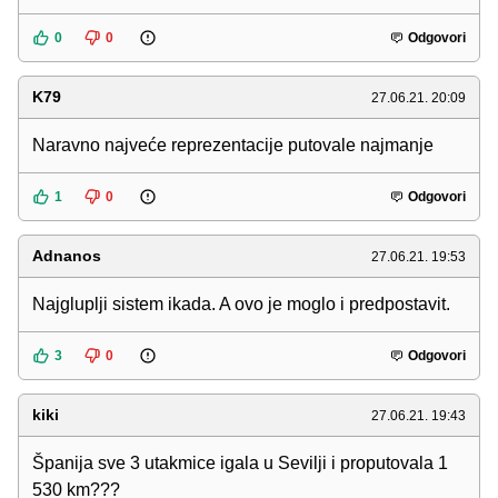
0
0
Odgovori
K79
27.06.21. 20:09
Naravno najveće reprezentacije putovale najmanje
1
0
Odgovori
Adnanos
27.06.21. 19:53
Najgluplji sistem ikada. A ovo je moglo i predpostavit.
3
0
Odgovori
kiki
27.06.21. 19:43
Španija sve 3 utakmice igala u Sevilji i proputovala 1
530 km???