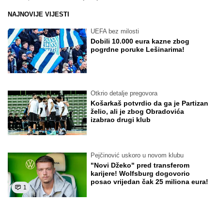
NAJNOVIJE VIJESTI
UEFA bez milosti
Dobili 10.000 eura kazne zbog
pogrdne poruke Lešinarima!
Otkrio detalje pregovora
Košarkaš potvrdio da ga je Partizan
želio, ali je zbog Obradovića
izabrao drugi klub
Pejčinović uskoro u novom klubu
"Novi Džeko" pred transferom
karijere! Wolfsburg dogovorio
posao vrijedan čak 25 miliona eura!
1