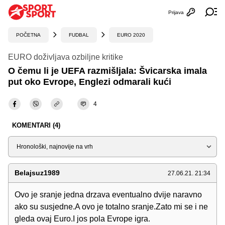
Prijava
Otvori profi
Ot
POČETNA
FUDBAL
EURO 2020
EURO doživljava ozbiljne kritike
O čemu li je UEFA razmišljala: Švicarska imala
put oko Evrope, Englezi odmarali kući
4
KOMENTARI (4)
Sortiraj
Belajsuz1989
27.06.21. 21:34
Ovo je sranje jedna drzava eventualno dvije naravno
ako su susjedne.A ovo je totalno sranje.Zato mi se i ne
gleda ovaj Euro.I jos pola Evrope igra.