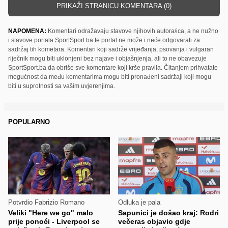
PRIKAŽI STRANICU KOMENTARA (0)
NAPOMENA:
Komentari odražavaju stavove njihovih autora/ica, a ne nužno
i stavove portala SportSport.ba te portal ne može i neće odgovarati za
sadržaj tih kometara. Komentari koji sadrže vrijeđanja, psovanja i vulgaran
riječnik mogu biti uklonjeni bez najave i objašnjenja, ali to ne obavezuje
SportSport.ba da obriše sve komentare koji krše pravila. Čitanjem prihvatate
mogućnost da među komentarima mogu biti pronađeni sadržaji koji mogu
biti u suprotnosti sa vašim uvjerenjima.
POPULARNO
Potvrdio Fabrizio Romano
Odluka je pala
Veliki "Here we go" malo
Sapunici je došao kraj: Rodri
prije ponoći - Liverpool se
večeras objavio gdje