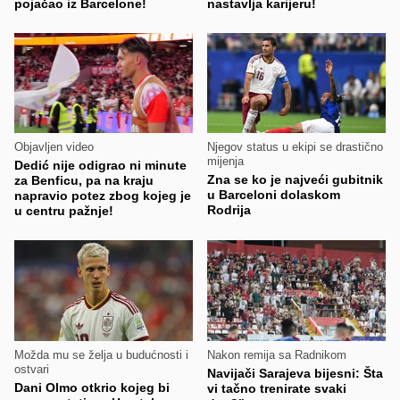
pojačao iz Barcelone!
nastavlja karijeru!
Objavljen video
Njegov status u ekipi se drastično
mijenja
Dedić nije odigrao ni minute
Zna se ko je najveći gubitnik
za Benficu, pa na kraju
u Barceloni dolaskom
napravio potez zbog kojeg je
Rodrija
u centru pažnje!
Možda mu se želja u budućnosti i
Nakon remija sa Radnikom
ostvari
Navijači Sarajeva bijesni: Šta
Dani Olmo otkrio kojeg bi
vi tačno trenirate svaki