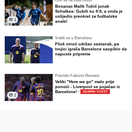
Ovo se ne viđa često
Bosanac Malik Tubić junak
Schalkea: Gubili su 4:0, a onda je
uslijedio preokret za fudbalske
1
anale!
Vratili se u Barcelonu
Flick sinoć održao sastanak, pa
trojici igrača Barcelone saopštio da
napuste pripreme
Potvrdio Fabrizio Romano
Veliki "Here we go" malo prije
ponoći - Liverpool se pojačao iz
·
Barcelone!
UDARNA VIJEST
2