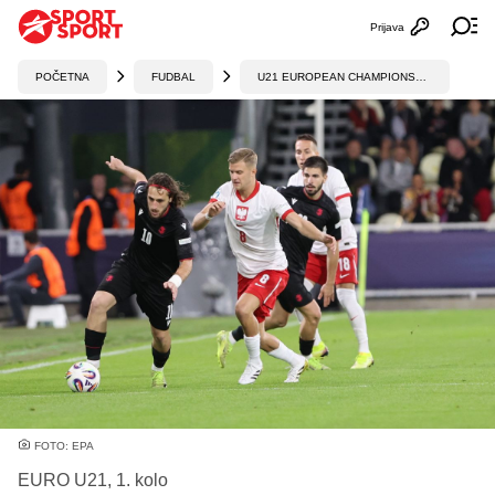
Prijava
Otvori profi
Ot
POČETNA
FUDBAL
U21 EUROPEAN CHAMPIONSHIP
FOTO: EPA
EURO U21, 1. kolo