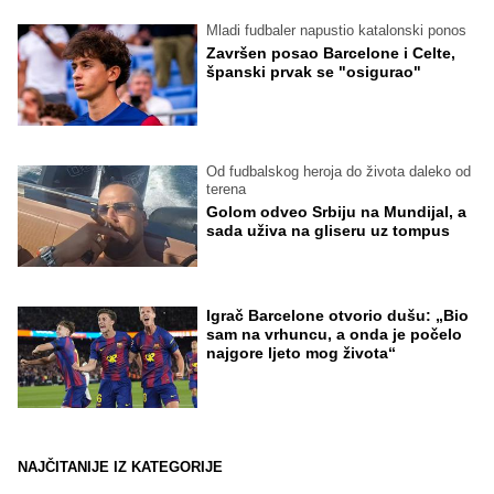
Mladi fudbaler napustio katalonski ponos
Završen posao Barcelone i Celte,
španski prvak se "osigurao"
Od fudbalskog heroja do života daleko od
terena
Golom odveo Srbiju na Mundijal, a
sada uživa na gliseru uz tompus
Igrač Barcelone otvorio dušu: „Bio
sam na vrhuncu, a onda je počelo
najgore ljeto mog života“
NAJČITANIJE IZ KATEGORIJE