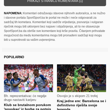
PRIKAŽI STRANICU KOMENTARA (1)
NAPOMENA:
Komentari odražavaju stavove njihovih autora/ica, a ne nužno
i stavove portala SportSport.ba te portal ne može i neće odgovarati za
sadržaj tih kometara. Komentari koji sadrže vrijeđanja, psovanja i vulgaran
riječnik mogu biti uklonjeni bez najave i objašnjenja, ali to ne obavezuje
SportSport.ba da obriše sve komentare koji krše pravila. Čitanjem prihvatate
mogućnost da među komentarima mogu biti pronađeni sadržaji koji mogu
biti u suprotnosti sa vašim uvjerenjima.
POPULARNO
Bh. reprezentativac će negdje
Osvojio je s ekipom 21 trofej
drugo nastaviti karijeru
Kraj jedne ere: Barcelona se i
Klub se brutalnom porukom
definitivno riješila svoje
'povukao' iz borbe za potpis
legende