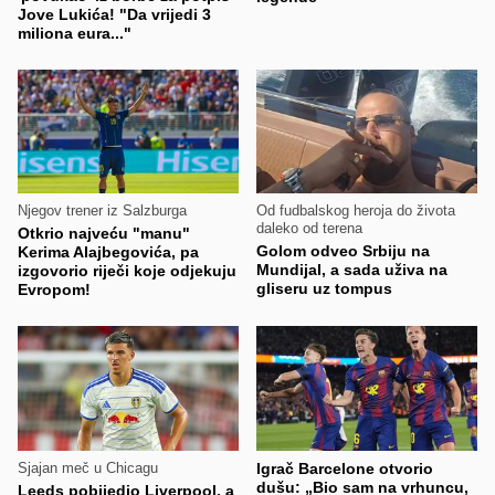
Jove Lukića! "Da vrijedi 3
miliona eura..."
Njegov trener iz Salzburga
Od fudbalskog heroja do života
daleko od terena
Otkrio najveću "manu"
Golom odveo Srbiju na
Kerima Alajbegovića, pa
Mundijal, a sada uživa na
izgovorio riječi koje odjekuju
gliseru uz tompus
Evropom!
Sjajan meč u Chicagu
Igrač Barcelone otvorio
dušu: „Bio sam na vrhuncu,
Leeds pobijedio Liverpool, a