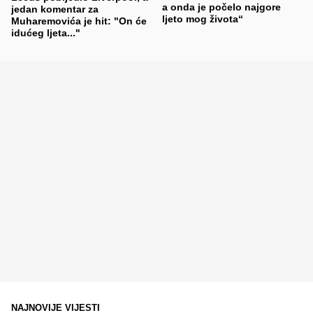
a onda je počelo najgore
jedan komentar za
ljeto mog života“
Muharemovića je hit: "On će
idućeg ljeta..."
NAJNOVIJE VIJESTI