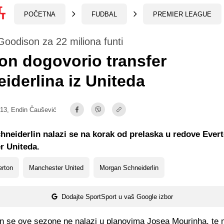
POČETNA
FUDBAL
PREMIER LEAGUE
Goodison za 22 miliona funti
on dogovorio transfer
iderlina iz Uniteda
:13,
Endin Čaušević
neiderlin nalazi se na korak od prelaska u redove Evert
r Uniteda.
erton
Manchester United
Morgan Schneiderlin
Dodajte SportSport u vaš Google izbor
in se ove sezone ne nalazi u planovima Josea Mourinha, te 