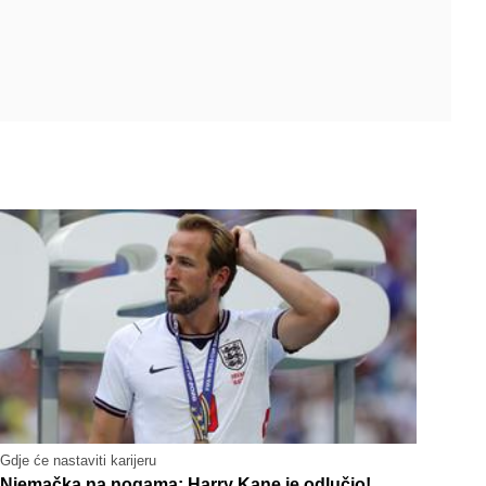
Gdje će nastaviti karijeru
Njemačka na nogama: Harry Kane je odlučio!