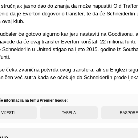
 stručnjak jasno dao do znanja da može napustiti Old Traffo
nio da je Everton dogovorio transfer, te da će Schneiderlin
a ovaj klub.
udbaler će gotovo sigurno karijeru nastaviti na Goodisonu, a
avode da će ovaj transfer Everton konštati 22 miliona funti.
e Schneiderlin u United stigao na ljeto 2015. godine iz Sout
unti.
se čeka zvanična potvrda ovog transfera, ali su Englezi sigu
aničen već sutra kada se očekuje da Schneiderlin prođe ljek
iše informacija na temu Premier league:
VIJESTI
TABELA
RASPOR