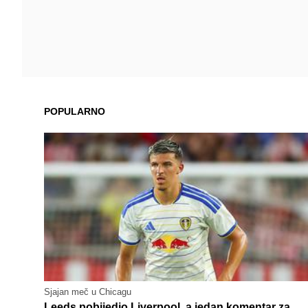
POPULARNO
Sjajan meč u Chicagu
Leeds pobijedio Liverpool, a jedan komentar za