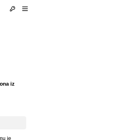
Otvori profil
Otvori meni
ona iz
mu je