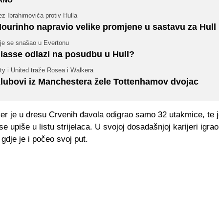
ANO
z Ibrahimovića protiv Hulla
ourinho napravio velike promjene u sastavu za Hull
ije se snašao u Evertonu
iasse odlazi na posudbu u Hull?
ty i United traže Rosea i Walkera
lubovi iz Manchestera žele Tottenhamov dvojac
er je u dresu Crvenih đavola odigrao samo 32 utakmice, te j
e upiše u listu strijelaca. U svojoj dosadašnjoj karijeri igrao
gdje je i počeo svoj put.