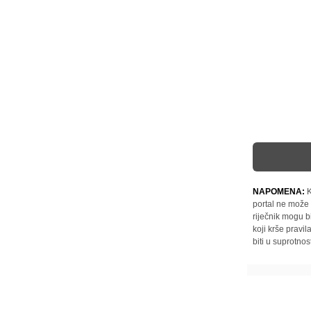
NAPOMENA:
K
portal ne može 
riječnik mogu b
koji krše pravi
biti u suprotnos