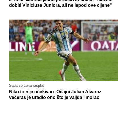
dobiti Viniciusa Juniora, ali ne ispod ove cijene"
Sada se čeka rasplet
Niko to nije očekivao: Očajni Julian Alvarez
večeras je uradio ono što je valjda i morao