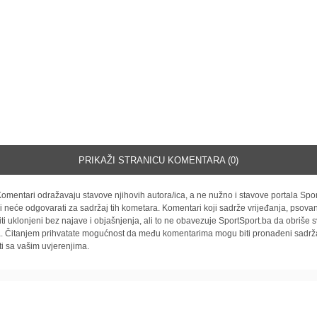
PRIKAŽI STRANICU KOMENTARA (0)
omentari odražavaju stavove njihovih autora/ica, a ne nužno i stavove portala Spor
i neće odgovarati za sadržaj tih kometara. Komentari koji sadrže vrijeđanja, psovan
iti uklonjeni bez najave i objašnjenja, ali to ne obavezuje SportSport.ba da obriše
la. Čitanjem prihvatate mogućnost da među komentarima mogu biti pronađeni sadrža
ti sa vašim uvjerenjima.