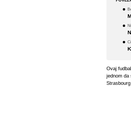
POVEZ
Be
M
N
N
Ci
K
Ovaj fudbal
jednom da s
Strasbourg 