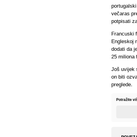
portugalski
večaras pre
potpisati z
Francuski f
Engleskoj n
dodati da j
25 miliona f
Još uvijek 
on biti ozv
preglede.
Potražite v