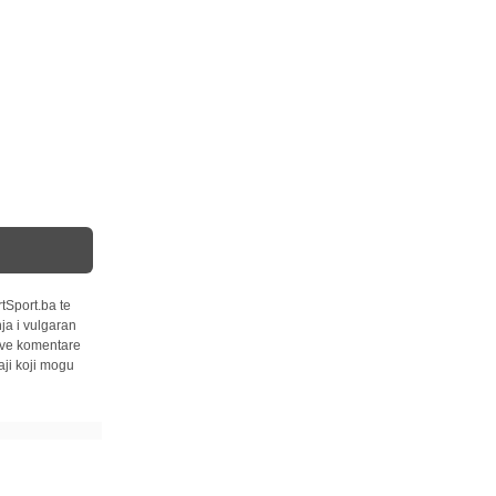
tSport.ba te
ja i vulgaran
 sve komentare
ji koji mogu