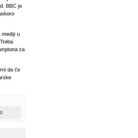
rd. BBC je
 uskoro
 mediji u
 Treba
hamptona za
rni da će
arske
ED