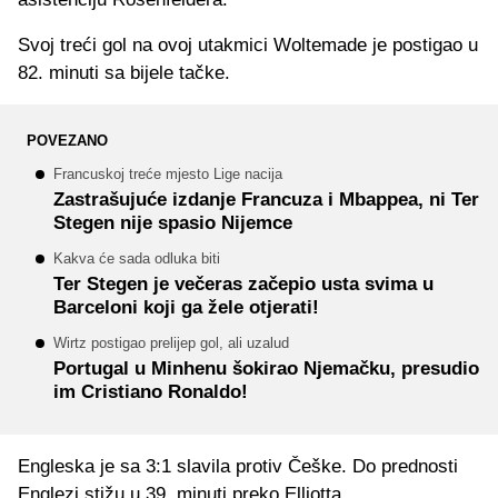
Svoj treći gol na ovoj utakmici Woltemade je postigao u
82. minuti sa bijele tačke.
POVEZANO
Francuskoj treće mjesto Lige nacija
Zastrašujuće izdanje Francuza i Mbappea, ni Ter
Stegen nije spasio Nijemce
Kakva će sada odluka biti
Ter Stegen je večeras začepio usta svima u
Barceloni koji ga žele otjerati!
Wirtz postigao prelijep gol, ali uzalud
Portugal u Minhenu šokirao Njemačku, presudio
im Cristiano Ronaldo!
Engleska je sa 3:1 slavila protiv Češke. Do prednosti
Englezi stižu u 39. minuti preko Elliotta.