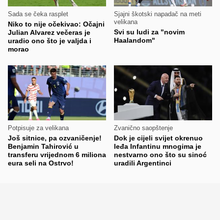
Sada se čeka rasplet
Sjajni škotski napadač na meti
velikana
Niko to nije očekivao: Očajni
Svi su ludi za "novim
Julian Alvarez večeras je
Haalandom"
uradio ono što je valjda i
morao
Potpisuje za velikana
Zvanično saopštenje
Još sitnice, pa ozvaničenje!
Dok je cijeli svijet okrenuo
Benjamin Tahirović u
leđa Infantinu mnogima je
transferu vrijednom 6 miliona
nestvarno ono što su sinoć
eura seli na Ostrvo!
uradili Argentinci