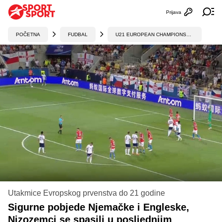
Prijava
Otvori profi
Ot
POČETNA
FUDBAL
U21 EUROPEAN CHAMPIONSHIP
Utakmice Evropskog prvenstva do 21 godine
Sigurne pobjede Njemačke i Engleske,
Nizozemci se spasili u posljednjim