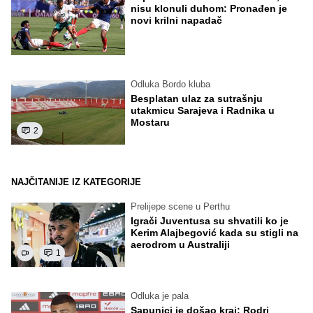
nisu klonuli duhom: Pronađen je
novi krilni napadač
Odluka Bordo kluba
Besplatan ulaz za sutrašnju
utakmicu Sarajeva i Radnika u
Mostaru
2
NAJČITANIJE IZ KATEGORIJE
Prelijepe scene u Perthu
Igrači Juventusa su shvatili ko je
Kerim Alajbegović kada su stigli na
aerodrom u Australiji
1
Odluka je pala
Sapunici je došao kraj: Rodri