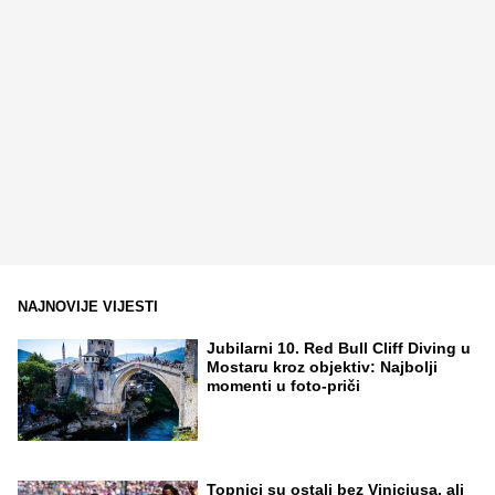
NAJNOVIJE VIJESTI
Jubilarni 10. Red Bull Cliff Diving u
Mostaru kroz objektiv: Najbolji
momenti u foto-priči
Topnici su ostali bez Viniciusa, ali