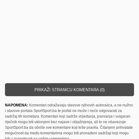
PRIKAŽI STRANICU KOMENTARA (0)
NAPOMENA:
Komentari odražavaju stavove njihovih autora/ica, a ne nužno
i stavove portala SportSport.ba te portal ne može i neće odgovarati za
sadržaj tih kometara. Komentari koji sadrže vrijeđanja, psovanja i vulgaran
riječnik mogu biti uklonjeni bez najave i objašnjenja, ali to ne obavezuje
SportSport.ba da obriše sve komentare koji krše pravila. Čitanjem prihvatate
mogućnost da među komentarima mogu biti pronađeni sadržaji koji mogu
biti u suprotnosti sa vašim uvjerenjima.