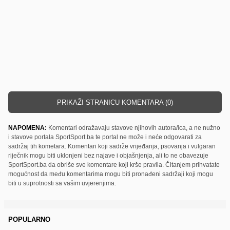
PRIKAŽI STRANICU KOMENTARA (0)
NAPOMENA:
Komentari odražavaju stavove njihovih autora/ica, a ne nužno
i stavove portala SportSport.ba te portal ne može i neće odgovarati za
sadržaj tih kometara. Komentari koji sadrže vrijeđanja, psovanja i vulgaran
riječnik mogu biti uklonjeni bez najave i objašnjenja, ali to ne obavezuje
SportSport.ba da obriše sve komentare koji krše pravila. Čitanjem prihvatate
mogućnost da među komentarima mogu biti pronađeni sadržaji koji mogu
biti u suprotnosti sa vašim uvjerenjima.
POPULARNO