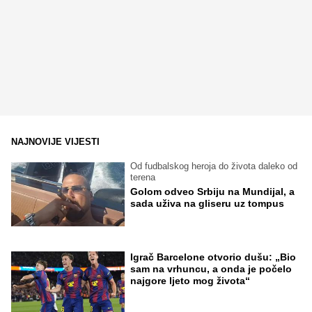
NAJNOVIJE VIJESTI
Od fudbalskog heroja do života daleko od
terena
Golom odveo Srbiju na Mundijal, a
sada uživa na gliseru uz tompus
Igrač Barcelone otvorio dušu: „Bio
sam na vrhuncu, a onda je počelo
najgore ljeto mog života“