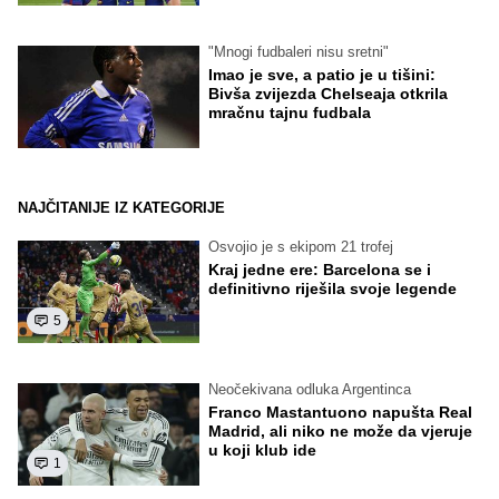
"Mnogi fudbaleri nisu sretni"
Imao je sve, a patio je u tišini:
Bivša zvijezda Chelseaja otkrila
mračnu tajnu fudbala
NAJČITANIJE IZ KATEGORIJE
Osvojio je s ekipom 21 trofej
Kraj jedne ere: Barcelona se i
definitivno riješila svoje legende
5
Neočekivana odluka Argentinca
Franco Mastantuono napušta Real
Madrid, ali niko ne može da vjeruje
u koji klub ide
1