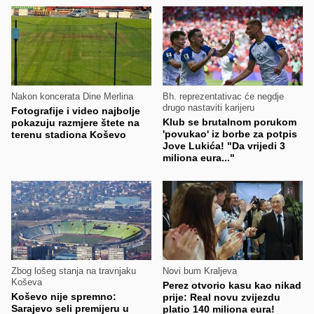
Nakon koncerata Dine Merlina
Bh. reprezentativac će negdje
drugo nastaviti karijeru
Fotografije i video najbolje
Klub se brutalnom porukom
pokazuju razmjere štete na
'povukao' iz borbe za potpis
terenu stadiona Koševo
Jove Lukića! "Da vrijedi 3
miliona eura..."
Zbog lošeg stanja na travnjaku
Novi bum Kraljeva
Koševa
Perez otvorio kasu kao nikad
Koševo nije spremno:
prije: Real novu zvijezdu
Sarajevo seli premijeru u
platio 140 miliona eura!