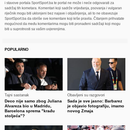
i stavove portala SportSport.ba te portal ne može i neće odgovarati za
sadržaj tih kometara. Komentari koji sadrže vrijeđanja, psovanja i vulgaran
riječnik mogu biti uklonjeni bez najave i objašnjenja, ali to ne obavezuje
SportSport.ba da obriše sve komentare koji krše pravila. Čitanjem prihvatate
mogućnost da među komentarima mogu biti pronađeni sadržaji koji mogu
biti u suprotnosti sa vašim uvjerenjima.
POPULARNO
Tajni sastanak
Obavljeni su razgovori
Deco nije samo zbog Juliana
Sada je sve jasno: Barbarez
Alvareza bio u Madridu,
je objavio fotografiju, imamo
Barcelona sprema "krađu
novog Zmaja
stoljeća"?