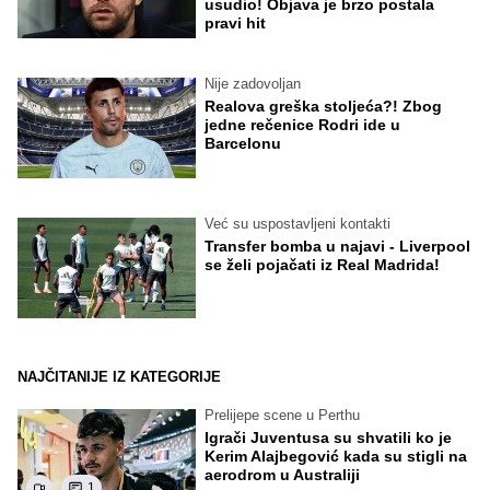
usudio! Objava je brzo postala
pravi hit
Nije zadovoljan
Realova greška stoljeća?! Zbog
jedne rečenice Rodri ide u
Barcelonu
Već su uspostavljeni kontakti
Transfer bomba u najavi - Liverpool
se želi pojačati iz Real Madrida!
NAJČITANIJE IZ KATEGORIJE
Prelijepe scene u Perthu
Igrači Juventusa su shvatili ko je
Kerim Alajbegović kada su stigli na
aerodrom u Australiji
1