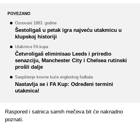
POVEZANO
Osnovani 1883. godine
Šestoligaš u petak igra najveću utakmicu u
klupskoj historiji
Utakmice FA kupa
Četvroligaš eliminisao Leeds i priredio
senazciju, Manchester City i Chelsea rutinski
prošli dalje
Saopštenje krovne kuće engleskog fudbala
Nastavlja se i FA Kup: Određeni termini
utakmica!
Raspored i satnica samih mečeva bit će naknadno
poznati.