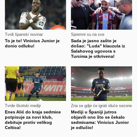
Tvrdi španski novinar
Spremni su na sve
To je to! Vinicius Junior je
Sada je jasno zašto je
donio odluku!
došao: "Luda" klauzula iz
Salahovog ugovora s
Turcima je otkrivena!
Tvrde škotski mediji
Zna se gdje će igrati iduće sezone
Enes Alić do kraja sedmice
Mediji u Španiji jutros
potpisuje za novi klub,
objavili ono što se čekalo
debituje protiv velikog
sedmicama: Vinicius Junior
Celtica!
je odlučio!