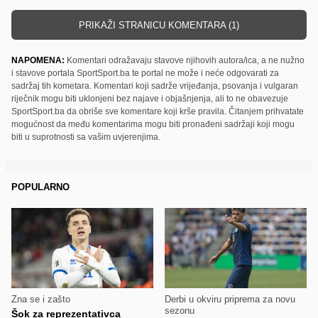
PRIKAŽI STRANICU KOMENTARA (1)
NAPOMENA:
Komentari odražavaju stavove njihovih autora/ica, a ne nužno
i stavove portala SportSport.ba te portal ne može i neće odgovarati za
sadržaj tih kometara. Komentari koji sadrže vrijeđanja, psovanja i vulgaran
riječnik mogu biti uklonjeni bez najave i objašnjenja, ali to ne obavezuje
SportSport.ba da obriše sve komentare koji krše pravila. Čitanjem prihvatate
mogućnost da među komentarima mogu biti pronađeni sadržaji koji mogu
biti u suprotnosti sa vašim uvjerenjima.
POPULARNO
Zna se i zašto
Derbi u okviru priprema za novu
sezonu
Šok za reprezentativca