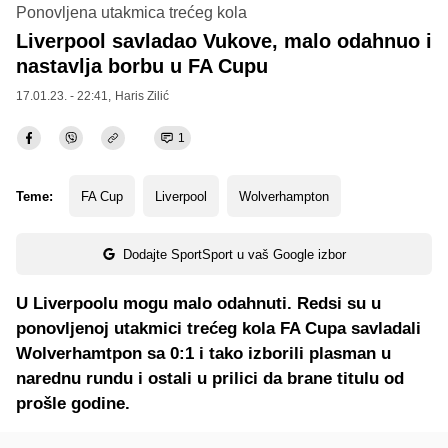
Ponovljena utakmica trećeg kola
Liverpool savladao Vukove, malo odahnuo i
nastavlja borbu u FA Cupu
17.01.23. - 22:41,
Haris Zilić
1
Teme:
FA Cup
Liverpool
Wolverhampton
Dodajte SportSport u vaš Google izbor
U Liverpoolu mogu malo odahnuti. Redsi su u
ponovljenoj utakmici trećeg kola FA Cupa savladali
Wolverhamtpon sa 0:1 i tako izborili plasman u
narednu rundu i ostali u prilici da brane titulu od
prošle godine.