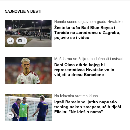
NAJNOVIJE VIJESTI
Nemile scene u glavnom gradu Hrvatske
Žestoka tuča Bad Blue Boysa i
Torcide na aerodromu u Zagrebu,
pojavio se i video
1
Možda mu se želja u budućnosti i ostvari
Dani Olmo otkrio kojeg bi
reprezentativca Hrvatske volio
vidjeti u dresu Barcelone
Na izlaznim vratima kluba
Igrač Barcelone ljutito napustio
trening nakon srceparajućih riječi
Flicka: "Ne ideš s nama"