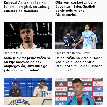
Otkriveni sastavi za derbi
Kosova! Asllani došao na
Juventus - Inter, Spalletti
ljekarski pregled, pa Leipzig
donio odluku oko
odustao od transfera
Alajbegovića
Napušta klub
Ovo im nije trebao uraditi
Sada je svima jasno zašto se
Istina izašla na vidjelo! Rodri
on nije radovao dolasku
kao niko nikada ponizio
Alajbegovića, Juventus ga
Real, bolje mu je da u Madrid
jutros odmah prodao!
ne dolazi!