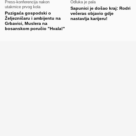
Press-konferencija nakon
Odluka je pala
utakmice prvog kola
Sapunici je došao kraj: Rodri
Puzigaća gospodski o
večeras objavio gdje
Željezničaru i ambijentu na
nastavlja karijeru!
Grbavici, Muslera na
bosanskom poručio "Hvala!"