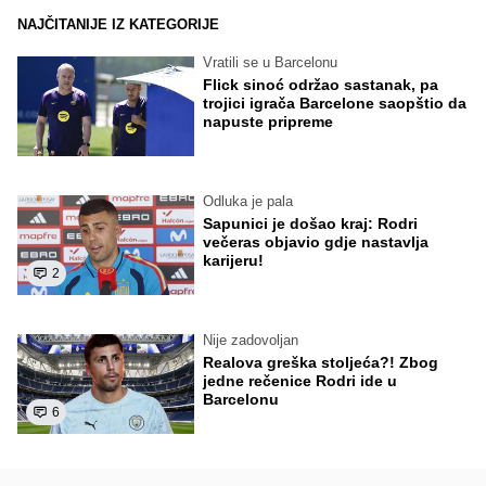
NAJČITANIJE IZ KATEGORIJE
Vratili se u Barcelonu
Flick sinoć održao sastanak, pa
trojici igrača Barcelone saopštio da
napuste pripreme
Odluka je pala
Sapunici je došao kraj: Rodri
večeras objavio gdje nastavlja
karijeru!
2
Nije zadovoljan
Realova greška stoljeća?! Zbog
jedne rečenice Rodri ide u
Barcelonu
6