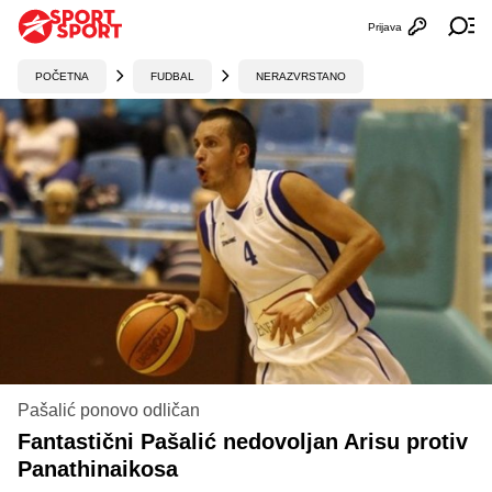
Prijava
Otvori profi
Ot
POČETNA
FUDBAL
NERAZVRSTANO
Pašalić ponovo odličan
Fantastični Pašalić nedovoljan Arisu protiv
Panathinaikosa