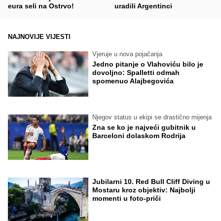
eura seli na Ostrvo!
uradili Argentinci
NAJNOVIJE VIJESTI
Vjeruje u nova pojačanja
Jedno pitanje o Vlahoviću bilo je
dovoljno: Spalletti odmah
spomenuo Alajbegovića
Njegov status u ekipi se drastično mijenja
Zna se ko je najveći gubitnik u
Barceloni dolaskom Rodrija
Jubilarni 10. Red Bull Cliff Diving u
Mostaru kroz objektiv: Najbolji
momenti u foto-priči