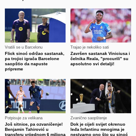
Vratili se u Barcelonu
Trajao je nekoliko sati
Flick sinoć održao sastanak,
Završen sastanak Viniciusa i
pa trojici igrača Barcelone
čelnika Reala, "procurili" su
saopštio da napuste
apsolutno svi detalji!
pripreme
Potpisuje za velikana
Zvanično saopštenje
Još sitnice, pa ozvaničenje!
Dok je cijeli svijet okrenuo
Benjamin Tahirović u
leđa Infantinu mnogima je
transferu vrijednom 6 miliona
nestvarno ono što su sinoć