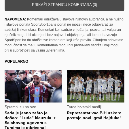
PRIKAŽI STRANICU KOMENTARA (0)
NAPOMENA:
Komentari odražavaju stavove njihovih autora/ica, a ne nužno
i stavove portala SportSport.ba te portal ne može i neće odgovarati za
sadržaj tih kometara. Komentari koji sadrže vrijeđanja, psovanja i vulgaran
riječnik mogu biti uklonjeni bez najave i objašnjenja, ali to ne obavezuje
SportSport.ba da obriše sve komentare koji krše pravila. Čitanjem prihvatate
mogućnost da među komentarima mogu biti pronađeni sadržaji koji mogu
biti u suprotnosti sa vašim uvjerenjima.
POPULARNO
Spremni su na sve
Tvrde hrvatski mediji
Sada je jasno zašto je
Reprezentativac BiH uskoro
došao: "Luda" klauzula iz
postaje novi igrač Hajduka!
Salahovog ugovora s
Turcima je otkrivena!