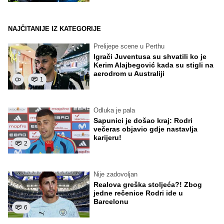
NAJČITANIJE IZ KATEGORIJE
Prelijepe scene u Perthu
Igrači Juventusa su shvatili ko je
Kerim Alajbegović kada su stigli na
aerodrom u Australiji
1
Odluka je pala
Sapunici je došao kraj: Rodri
večeras objavio gdje nastavlja
karijeru!
2
Nije zadovoljan
Realova greška stoljeća?! Zbog
jedne rečenice Rodri ide u
Barcelonu
6