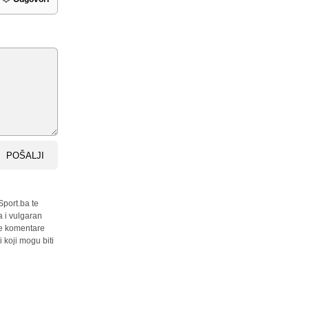
POŠALJI
Sport.ba te
a i vulgaran
sve komentare
 koji mogu biti