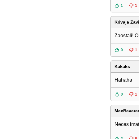
1
1
Krivaja Zav
Zaostali! O
0
1
Kakaks
Hahaha
0
1
MaxBavara
Neces imati
2
0