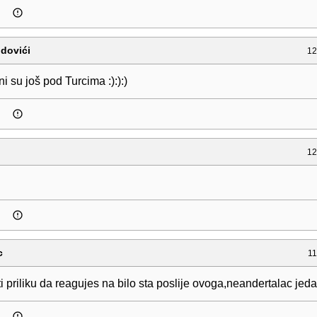
idovići
12
ni su još pod Turcima :):):)
12
c
11
 priliku da reagujes na bilo sta poslije ovoga,neandertalac jeda