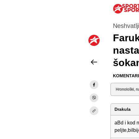
Neshvatlj
Faruk
nastav
šokan
KOMENTARI 
Sortiraj
Drakula
aBd i kod n
peljte,bilb