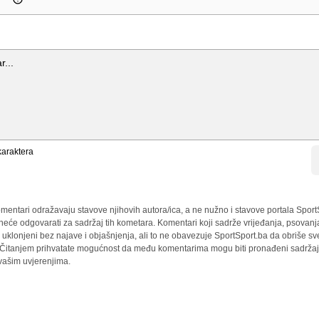
araktera
mentari odražavaju stavove njihovih autora/ica, a ne nužno i stavove portala Sport
 neće odgovarati za sadržaj tih kometara. Komentari koji sadrže vrijeđanja, psovanj
i uklonjeni bez najave i objašnjenja, ali to ne obavezuje SportSport.ba da obriše 
a. Čitanjem prihvatate mogućnost da među komentarima mogu biti pronađeni sadržaji
 vašim uvjerenjima.