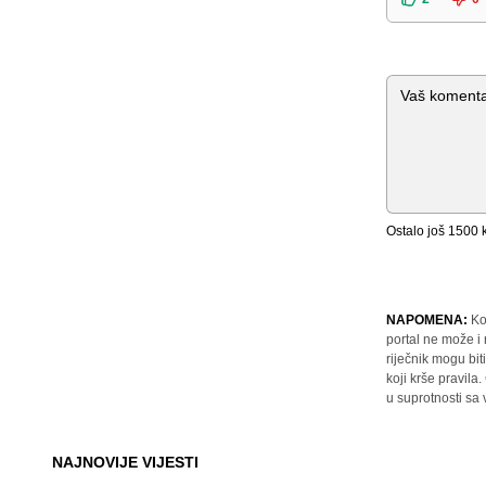
Komentar
Ostalo još
1500
k
NAPOMENA:
Ko
portal ne može i
riječnik mogu bit
koji krše pravil
u suprotnosti sa
NAJNOVIJE VIJESTI