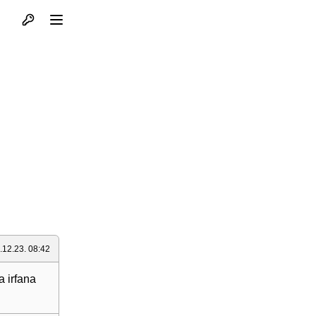
Otvori profil
Otvori meni
.12.23. 08:42
a irfana