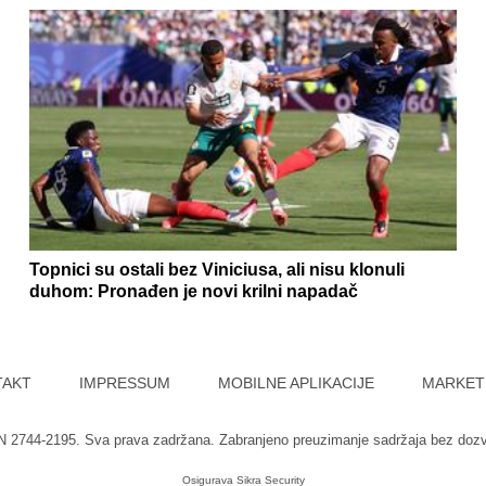
Topnici su ostali bez Viniciusa, ali nisu klonuli
duhom: Pronađen je novi krilni napadač
TAKT
IMPRESSUM
MOBILNE APLIKACIJE
MARKET
SN 2744-2195. Sva prava zadržana. Zabranjeno preuzimanje sadržaja bez doz
Osigurava
Sikra Security