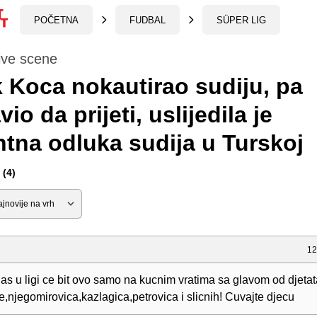
POČETNA
FUDBAL
SÜPER LIG
ive scene
 Koca nokautirao sudiju, pa
io da prijeti, uslijedila je
tna odluka sudija u Turskoj
(4)
12
as u ligi ce bit ovo samo na kucnim vratima sa glavom od djetat
ije,njegomirovica,kazlagica,petrovica i slicnih! Cuvajte djecu