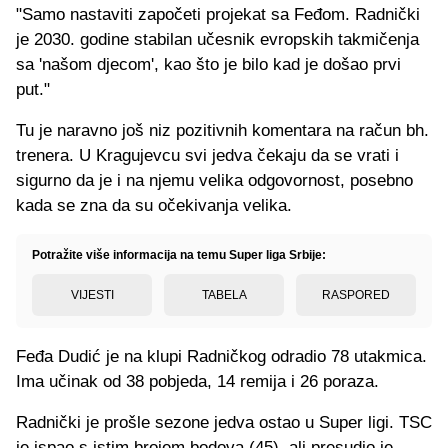
"Samo nastaviti započeti projekat sa Feđom. Radnički
je 2030. godine stabilan učesnik evropskih takmičenja
sa 'našom djecom', kao što je bilo kad je došao prvi
put."
Tu je naravno još niz pozitivnih komentara na račun bh.
trenera. U Kragujevcu svi jedva čekaju da se vrati i
sigurno da je i na njemu velika odgovornost, posebno
kada se zna da su očekivanja velika.
Potražite više informacija na temu Super liga Srbije:
VIJESTI
TABELA
RASPORED
Feđa Dudić je na klupi Radničkog odradio 78 utakmica.
Ima učinak od 38 pobjeda, 14 remija i 26 poraza.
Radnički je prošle sezone jedva ostao u Super ligi. TSC
je ispao s istim brojem bodova (45), ali presudio je