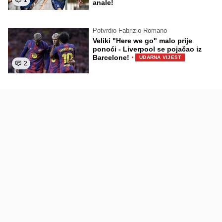
1
anale!
Potvrdio Fabrizio Romano
Veliki "Here we go" malo prije
ponoći - Liverpool se pojačao iz
·
Barcelone!
UDARNA VIJEST
2