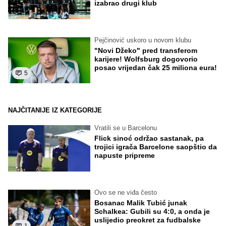
izabrao drugi klub
Pejčinović uskoro u novom klubu
"Novi Džeko" pred transferom
karijere! Wolfsburg dogovorio
posao vrijedan čak 25 miliona eura!
5
NAJČITANIJE IZ KATEGORIJE
Vratili se u Barcelonu
Flick sinoć održao sastanak, pa
trojici igrača Barcelone saopštio da
napuste pripreme
Ovo se ne viđa često
Bosanac Malik Tubić junak
Schalkea: Gubili su 4:0, a onda je
uslijedio preokret za fudbalske