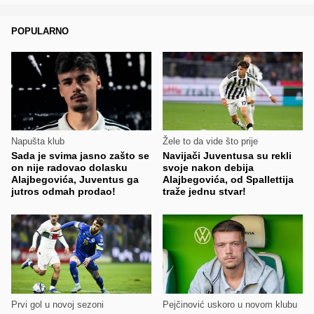
POPULARNO
Napušta klub
Žele to da vide što prije
Sada je svima jasno zašto se
Navijači Juventusa su rekli
on nije radovao dolasku
svoje nakon debija
Alajbegovića, Juventus ga
Alajbegovića, od Spallettija
jutros odmah prodao!
traže jednu stvar!
Prvi gol u novoj sezoni
Pejčinović uskoro u novom klubu