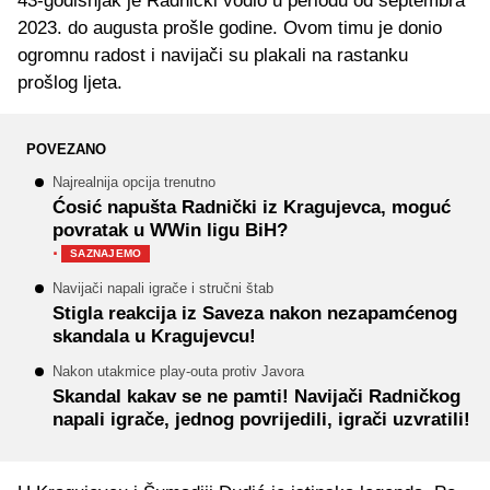
43-godišnjak je Radnički vodio u periodu od septembra
2023. do augusta prošle godine. Ovom timu je donio
ogromnu radost i navijači su plakali na rastanku
prošlog ljeta.
POVEZANO
Najrealnija opcija trenutno
Ćosić napušta Radnički iz Kragujevca, moguć
povratak u WWin ligu BiH?
·
SAZNAJEMO
Navijači napali igrače i stručni štab
Stigla reakcija iz Saveza nakon nezapamćenog
skandala u Kragujevcu!
Nakon utakmice play-outa protiv Javora
Skandal kakav se ne pamti! Navijači Radničkog
napali igrače, jednog povrijedili, igrači uzvratili!