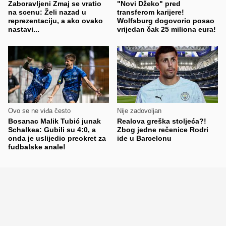
Zaboravljeni Zmaj se vratio
"Novi Džeko" pred
na scenu: Želi nazad u
transferom karijere!
reprezentaciju, a ako ovako
Wolfsburg dogovorio posao
nastavi...
vrijedan čak 25 miliona eura!
Ovo se ne viđa često
Nije zadovoljan
Bosanac Malik Tubić junak
Realova greška stoljeća?!
Schalkea: Gubili su 4:0, a
Zbog jedne rečenice Rodri
onda je uslijedio preokret za
ide u Barcelonu
fudbalske anale!