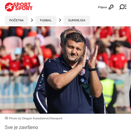
Prijava
Otvori profi
Ot
POČETNA
FUDBAL
SUPERLIGA
Photo by Dragan Karadarevic/Starsport
Sve je završeno