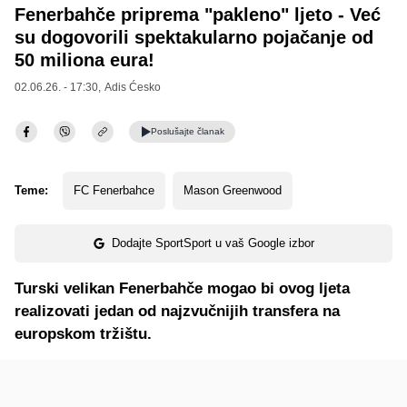
Fenerbahče priprema "pakleno" ljeto - Već
su dogovorili spektakularno pojačanje od
50 miliona eura!
02.06.26. - 17:30,
Adis Ćesko
Poslušajte
članak
Teme:
FC Fenerbahce
Mason Greenwood
Dodajte SportSport u vaš Google izbor
Turski velikan Fenerbahče mogao bi ovog ljeta
realizovati jedan od najzvučnijih transfera na
europskom tržištu.