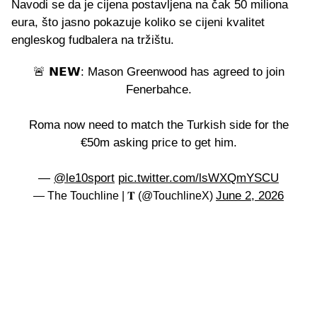
Navodi se da je cijena postavljena na čak 50 miliona
eura, što jasno pokazuje koliko se cijeni kvalitet
engleskog fudbalera na tržištu.
🚨 𝗡𝗘𝗪: Mason Greenwood has agreed to join
Fenerbahce.
Roma now need to match the Turkish side for the
€50m asking price to get him.
—
@le10sport
pic.twitter.com/lsWXQmYSCU
June 2, 2026
— The Touchline | 𝐓 (@TouchlineX)