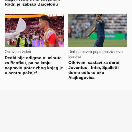
Rodri je izabrao Barcelonu
Objavljen video
Derbi u okviru priprema za novu
sezonu
Dedić nije odigrao ni minute
Otkriveni sastavi za derbi
za Benficu, pa na kraju
Juventus - Inter, Spalletti
napravio potez zbog kojeg je
donio odluku oko
u centru pažnje!
Alajbegovića