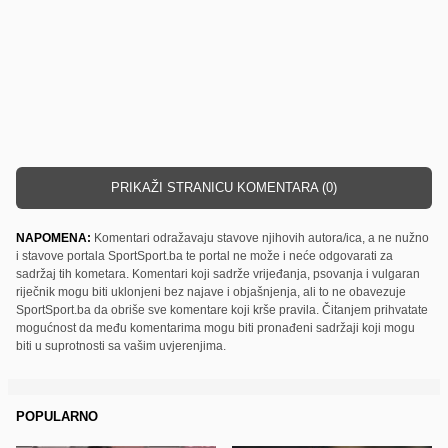
PRIKAŽI STRANICU KOMENTARA (0)
NAPOMENA:
Komentari odražavaju stavove njihovih autora/ica, a ne nužno
i stavove portala SportSport.ba te portal ne može i neće odgovarati za
sadržaj tih kometara. Komentari koji sadrže vrijeđanja, psovanja i vulgaran
riječnik mogu biti uklonjeni bez najave i objašnjenja, ali to ne obavezuje
SportSport.ba da obriše sve komentare koji krše pravila. Čitanjem prihvatate
mogućnost da među komentarima mogu biti pronađeni sadržaji koji mogu
biti u suprotnosti sa vašim uvjerenjima.
POPULARNO