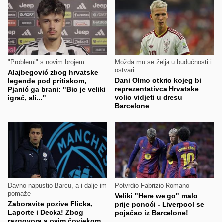
"Problemi" s novim brojem
Možda mu se želja u budućnosti i
ostvari
Alajbegović zbog hrvatske
Dani Olmo otkrio kojeg bi
legende pod pritiskom,
reprezentativca Hrvatske
Pjanić ga brani: "Bio je veliki
volio vidjeti u dresu
igrač, ali..."
Barcelone
Davno napustio Barcu, a i dalje im
Potvrdio Fabrizio Romano
pomaže
Veliki "Here we go" malo
Zaboravite pozive Flicka,
prije ponoći - Liverpool se
Laporte i Decka! Zbog
pojačao iz Barcelone!
razgovora s ovim čovjekom