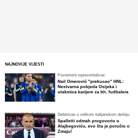
NAJNOVIJE VIJESTI
Povremeni reprezentativac
Nail Omerović "prekucao" HNL:
Nestvarna pobjeda Osijeka i
utakmica karijere za bh. fudbalera
Debitovao u velikom italijanskom derbiju
Spalletti odmah progovorio o
Alajbegoviću, evo šta je poručio o
Zmaju!