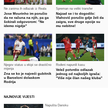
Ne zanima ih odlazak iz Reala
Spreman na veliki transfer
Jose Mourinho im poručio
Najzad se i to dogodilo:
da ne računa na njih, pa ga
Vlahović poručio gdje želi da
šokirali odgovorom: "Ne
zaigra, sve druge opcije su
idemo nigdje"
mu nebitne!
Njegov status u ekipi se drastično
Rođeni napunili kasu
mijenja
Velež potvrdio odlazak
Zna se ko je najveći gubitnik
jednog od najboljih igrača:
u Barceloni dolaskom
"Više nije član našeg kluba"
Rodrija
NAJNOVIJE VIJESTI
Napušta Dansku