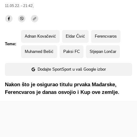
11.05.22. - 21:42,
Adnan Kovačević
Eldar Ćivić
Ferencvaros
Teme:
Muhamed Bešić
Paksi FC
Stjepan Lončar
Dodajte SportSport u vaš Google izbor
Nakon što je osigurao titulu prvaka Mađarske,
Ferencvaros je danas osvojio i Kup ove zemlje.