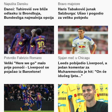
Napušta Dansku
Bravo majstore
Danci: Tahirović sve bliže
Haris Tabaković junak
odlasku iz Brondbyja,
Salzburga: Ušao i pogodio
Bundesliga najrealnija opcija
za veliku pobjedu
Potvrdio Fabrizio Romano
Sjajan meč u Chicagu
Veliki "Here we go" malo
Leeds pobijedio Liverpool, a
prije ponoći - Liverpool se
jedan komentar za
pojačao iz Barcelone!
Muharemovića je hit: "On će
idućeg ljeta..."