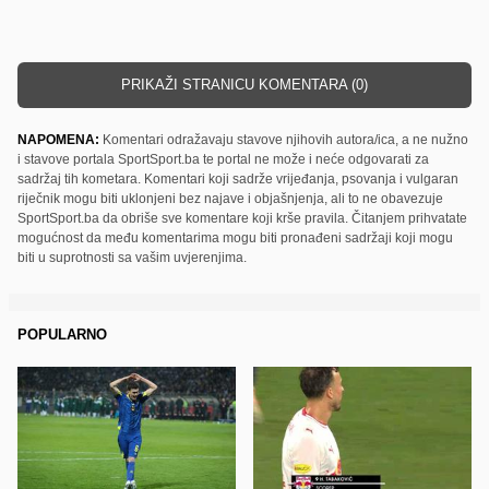
PRIKAŽI STRANICU KOMENTARA (0)
NAPOMENA:
Komentari odražavaju stavove njihovih autora/ica, a ne nužno
i stavove portala SportSport.ba te portal ne može i neće odgovarati za
sadržaj tih kometara. Komentari koji sadrže vrijeđanja, psovanja i vulgaran
riječnik mogu biti uklonjeni bez najave i objašnjenja, ali to ne obavezuje
SportSport.ba da obriše sve komentare koji krše pravila. Čitanjem prihvatate
mogućnost da među komentarima mogu biti pronađeni sadržaji koji mogu
biti u suprotnosti sa vašim uvjerenjima.
POPULARNO