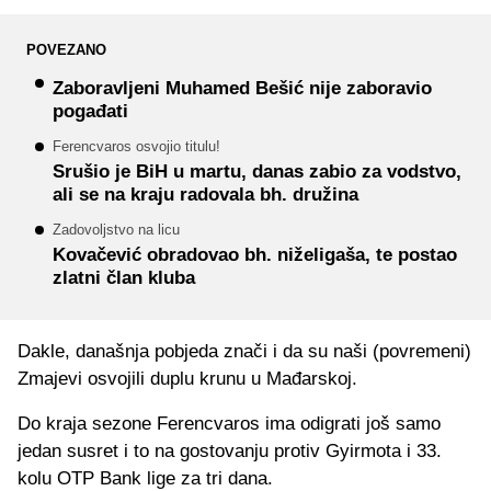
POVEZANO
Zaboravljeni Muhamed Bešić nije zaboravio
pogađati
Ferencvaros osvojio titulu!
Srušio je BiH u martu, danas zabio za vodstvo,
ali se na kraju radovala bh. družina
Zadovoljstvo na licu
Kovačević obradovao bh. niželigaša, te postao
zlatni član kluba
Dakle, današnja pobjeda znači i da su naši (povremeni)
Zmajevi osvojili duplu krunu u Mađarskoj.
Do kraja sezone Ferencvaros ima odigrati još samo
jedan susret i to na gostovanju protiv Gyirmota i 33.
kolu OTP Bank lige za tri dana.