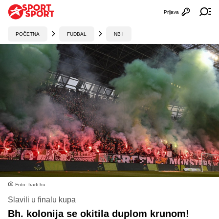
Prijava
Otvori profi
Ot
POČETNA
FUDBAL
NB I
Foto: fradi.hu
Slavili u finalu kupa
Bh. kolonija se okitila duplom krunom!