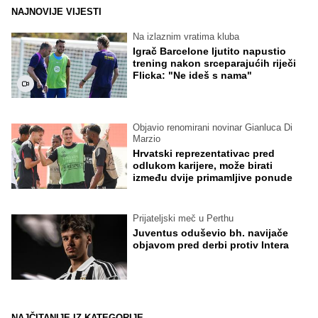
NAJNOVIJE VIJESTI
Na izlaznim vratima kluba
Igrač Barcelone ljutito napustio
trening nakon srceparajućih riječi
Flicka: "Ne ideš s nama"
Objavio renomirani novinar Gianluca Di
Marzio
Hrvatski reprezentativac pred
odlukom karijere, može birati
između dvije primamljive ponude
Prijateljski meč u Perthu
Juventus oduševio bh. navijače
objavom pred derbi protiv Intera
NAJČITANIJE IZ KATEGORIJE