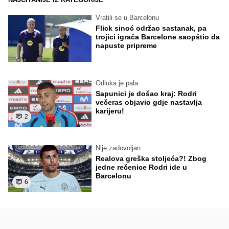
Vratili se u Barcelonu
Flick sinoć održao sastanak, pa
trojici igrača Barcelone saopštio da
napuste pripreme
Odluka je pala
Sapunici je došao kraj: Rodri
večeras objavio gdje nastavlja
karijeru!
2
Nije zadovoljan
Realova greška stoljeća?! Zbog
jedne rečenice Rodri ide u
Barcelonu
6