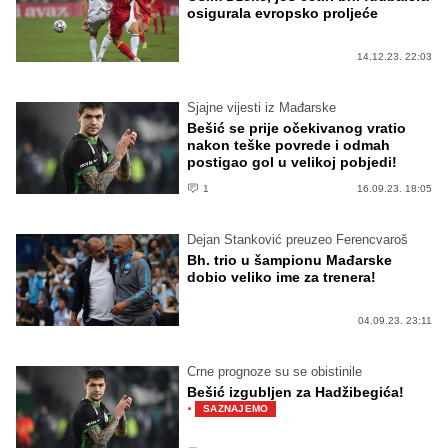
osigurala evropsko proljeće
14.12.23. 22:03
Sjajne vijesti iz Mađarske
Bešić se prije očekivanog vratio
nakon teške povrede i odmah
postigao gol u velikoj pobjedi!
1
16.09.23. 18:05
Dejan Stanković preuzeo Ferencvaroš
Bh. trio u šampionu Mađarske
dobio veliko ime za trenera!
04.09.23. 23:11
Crne prognoze su se obistinile
Bešić izgubljen za Hadžibegića!
·
SAZNAJEMO