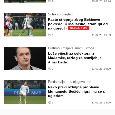
8
13.02.23. 20:26
Sutra su pregledi
Raste strepnja zbog Bešićeve
povrede: U Mađarskoj strahuju od
·
najgoreg!
SAZNAJEMO
1
11.02.23. 19:59
Pratimo Zmajeve širom Evrope
Loše vijesti za selektora iz
Mađarske, razlog za osmijeh je
Amar Dedić
2
11.02.23. 19:00
Predstavlja se u njegovo ime
Neko pravi ozbiljne probleme
Muhamedu Bešiću i igra mu se s
ugledom
5
31.01.23. 13:20