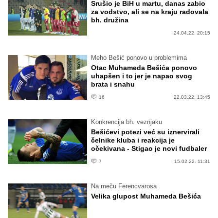
Srušio je BiH u martu, danas zabio
za vodstvo, ali se na kraju radovala
bh. družina
24.04.22. 20:15
Meho Bešić ponovo u problemima
Otac Muhameda Bešića ponovo
uhapšen i to jer je napao svog
brata i snahu
16
22.03.22. 13:45
Konkrencija bh. veznjaku
Bešićevi potezi već su iznervirali
čelnike kluba i reakcija je
očekivana - Stigao je novi fudbaler
7
15.02.22. 11:31
Na meču Ferencvarosa
Velika glupost Muhameda Bešića