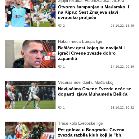
Sjajni rezultati Ferencvarosa i AEK-a
Otvoren šampanjac u Mađarskoj i
na Kipru: Šest Zmajeva slavi
evropsko proljeće
2
28.10.22. 18:46
Nakon meča Europa lige
Bešićev gest kojeg će navijači i
igrači Crvene zvezde dobro
zapamtiti
1
14.10.22. 09:30
Večeras novi duel u Mađarskoj
Navijačima Crvene Zvezde neće se
dopasti izjava Muhameda Bešića
1
13.10.22. 16:32
Treće kolo Evropske lige
Pet golova u Beogradu: Crvena
zvezda razbila klub koji je "bh.