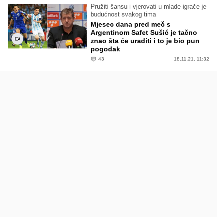
Pružiti šansu i vjerovati u mlade igrače je
budućnost svakog tima
Mjesec dana pred meč s
Argentinom Safet Sušić je tačno
znao šta će uraditi i to je bio pun
pogodak
43
18.11.21. 11:32