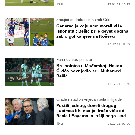
8
27.01.22. 19:27
Zmajići su tada deklasirali Grke
Generacija koju smo morali više
iskoristiti: Bešić prije devet godina
zabio gol karijere na Koševu
14.12.21. 11:09
Ferencvaros poražen
Bh. bolnica u Mađarskoj: Nakon
Ćivića povrijedio se i Muhamed
Bešić
12.12.21. 18:30
Grade i stadion vrijedan pola milijarde
Pustili jednog, doveli drugog
ljubimca bh. nacije, troše više od
Reala i Bayerna, a lošiji nego ikad
2
04.12.21. 09:00