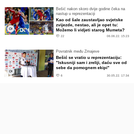
Bešić nakon skoro dvije godine čeka na
nastup u reprezentaciji
Kao od šale zaustavljao svjetske
zvijezde, nestao, ali je opet tu:
Možemo li vidjeti starog Mumeta?
22
06.06.22. 15:23
Povratnik među Zmajeve
Bešić se vratio u reprezentaciju:
"Iskusniji sam i zreliji, daću sve od
sebe da pomognem ekipi"
6
30.05.22. 17:34