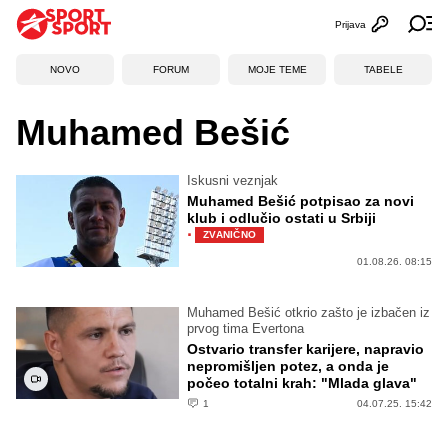
Prijava
Otvori profi
Ot
NOVO
FORUM
MOJE TEME
TABELE
Muhamed Bešić
Iskusni veznjak
Muhamed Bešić potpisao za novi
klub i odlučio ostati u Srbiji
·
ZVANIČNO
01.08.26. 08:15
Muhamed Bešić otkrio zašto je izbačen iz
prvog tima Evertona
Ostvario transfer karijere, napravio
nepromišljen potez, a onda je
počeo totalni krah: "Mlada glava"
1
04.07.25. 15:42