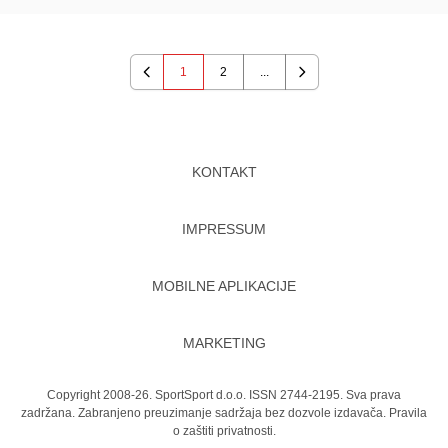
1
2
...
Previous
Next
KONTAKT
IMPRESSUM
MOBILNE APLIKACIJE
MARKETING
Copyright 2008-26. SportSport d.o.o. ISSN 2744-2195. Sva prava
zadržana. Zabranjeno preuzimanje sadržaja bez dozvole izdavača.
Pravila
o zaštiti privatnosti.