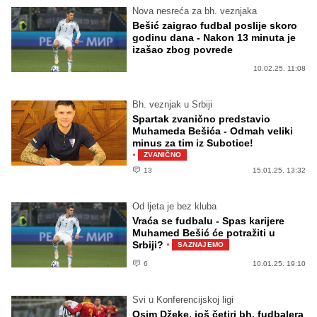
Nova nesreća za bh. veznjaka
Bešić zaigrao fudbal poslije skoro
godinu dana - Nakon 13 minuta je
izašao zbog povrede
10.02.25. 11:08
Bh. veznjak u Srbiji
Spartak zvanično predstavio
Muhameda Bešića - Odmah veliki
minus za tim iz Subotice!
·
ZVANIČNO
13
15.01.25. 13:32
Od ljeta je bez kluba
Vraća se fudbalu - Spas karijere
Muhamed Bešić će potražiti u
·
Srbiji?
SAZNAJEMO
6
10.01.25. 19:10
Svi u Konferencijskoj ligi
Osim Džeke, još četiri bh. fudbalera