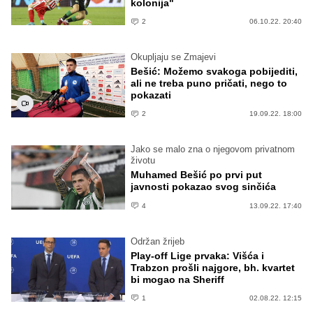
kolonija"
2
06.10.22. 20:40
Okupljaju se Zmajevi
Bešić: Možemo svakoga pobijediti,
ali ne treba puno pričati, nego to
pokazati
2
19.09.22. 18:00
Jako se malo zna o njegovom privatnom
životu
Muhamed Bešić po prvi put
javnosti pokazao svog sinčića
4
13.09.22. 17:40
Održan žrijeb
Play-off Lige prvaka: Višća i
Trabzon prošli najgore, bh. kvartet
bi mogao na Sheriff
1
02.08.22. 12:15