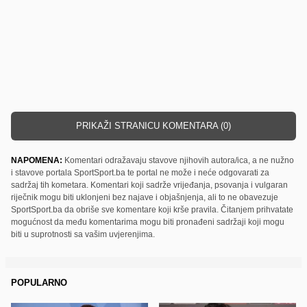
PRIKAŽI STRANICU KOMENTARA (0)
NAPOMENA:
Komentari odražavaju stavove njihovih autora/ica, a ne nužno
i stavove portala SportSport.ba te portal ne može i neće odgovarati za
sadržaj tih kometara. Komentari koji sadrže vrijeđanja, psovanja i vulgaran
riječnik mogu biti uklonjeni bez najave i objašnjenja, ali to ne obavezuje
SportSport.ba da obriše sve komentare koji krše pravila. Čitanjem prihvatate
mogućnost da među komentarima mogu biti pronađeni sadržaji koji mogu
biti u suprotnosti sa vašim uvjerenjima.
POPULARNO