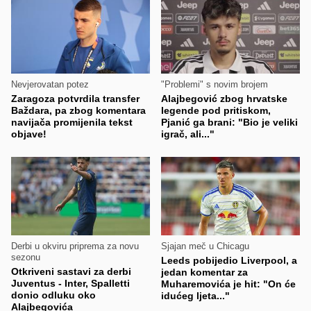
Nevjerovatan potez
"Problemi" s novim brojem
Zaragoza potvrdila transfer
Alajbegović zbog hrvatske
Baždara, pa zbog komentara
legende pod pritiskom,
navijača promijenila tekst
Pjanić ga brani: "Bio je veliki
objave!
igrač, ali..."
Derbi u okviru priprema za novu
Sjajan meč u Chicagu
sezonu
Leeds pobijedio Liverpool, a
Otkriveni sastavi za derbi
jedan komentar za
Juventus - Inter, Spalletti
Muharemovića je hit: "On će
donio odluku oko
idućeg ljeta..."
Alajbegovića