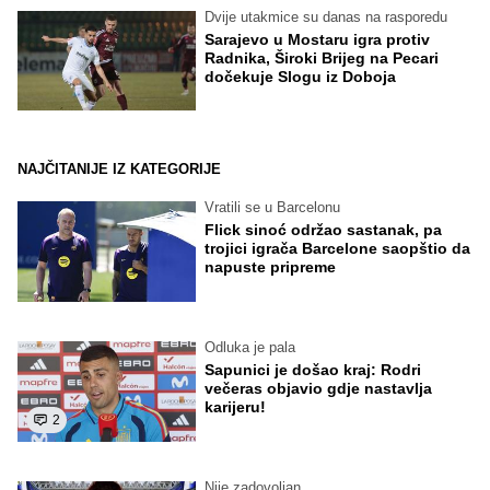
Dvije utakmice su danas na rasporedu
Sarajevo u Mostaru igra protiv
Radnika, Široki Brijeg na Pecari
dočekuje Slogu iz Doboja
NAJČITANIJE IZ KATEGORIJE
Vratili se u Barcelonu
Flick sinoć održao sastanak, pa
trojici igrača Barcelone saopštio da
napuste pripreme
Odluka je pala
Sapunici je došao kraj: Rodri
večeras objavio gdje nastavlja
karijeru!
2
Nije zadovoljan